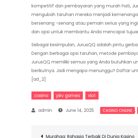
kompetitif dan pembayaran yang murah hati, 
mengubah taruhan mereka menjadi kemenangan b
bersenang -senang atau pemain serius yang ingi
dan opsi untuk membantu Anda mencapai tujuan
Sebagai kesimpulan, JurusQQ adalah pintu gerb
Dengan berbagai opsi taruhan, metode pembaya
JurusQQ memiliki semua yang Anda butuhkan u
berikutnya. Jadi mengapa menunggu? Daftar untu
[ad_2]
casino
pkv games
slot
June 14, 2025
,
CASINO ONLINE
Murahqq: Rahasia Terbaik Di Dunia Kasino