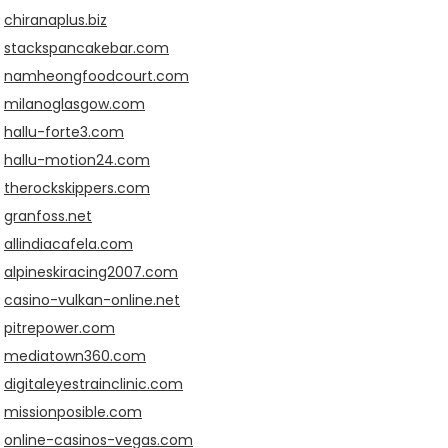
chiranaplus.biz
stackspancakebar.com
namheongfoodcourt.com
milanoglasgow.com
hallu-forte3.com
hallu-motion24.com
therockskippers.com
granfoss.net
allindiacafela.com
alpineskiracing2007.com
casino-vulkan-online.net
pitrepower.com
mediatown360.com
digitaleyestrainclinic.com
missionposible.com
online-casinos-vegas.com