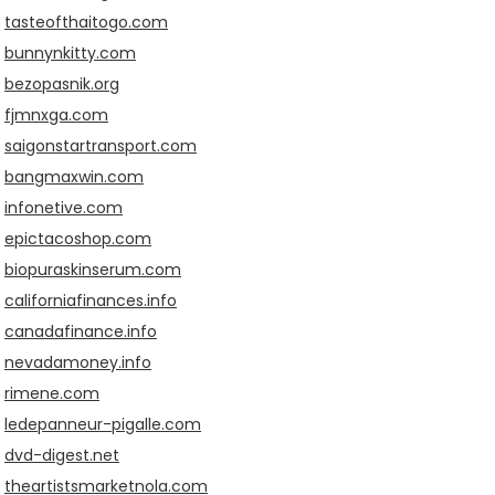
tasteofthaitogo.com
bunnynkitty.com
bezopasnik.org
fjmnxga.com
saigonstartransport.com
bangmaxwin.com
infonetive.com
epictacoshop.com
biopuraskinserum.com
californiafinances.info
canadafinance.info
nevadamoney.info
rimene.com
ledepanneur-pigalle.com
dvd-digest.net
theartistsmarketnola.com