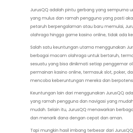
JurusQQ adalah pintu gerbang yang sempurna u
yang mulus dan ramah pengguna yang pasti aka
petaruh berpengalaman atau baru memulai, Juru
olahraga hingga game kasino online, tidak ada kek
Salah satu keuntungan utama menggunakan Juru
berbagai macam olahraga untuk bertaruh, termasu
sesuatu yang bisa dinikmati setiap penggemar o
permainan kasino online, termasuk slot, poker,
mencoba keberuntungan mereka dan berpotens
Keuntungan lain dari menggunakan JurusQQ ad
yang ramah pengguna dan navigasi yang muda
mudah. Selain itu, JurusQQ menawarkan berba
dan menarik dana dengan cepat dan aman.
Tapi mungkin hasil imbang terbesar dari JurusQ