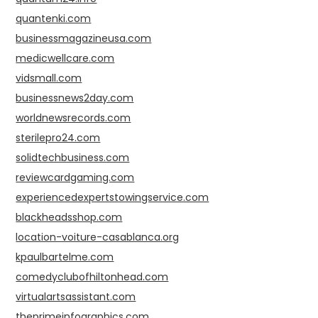
quantenki.com
businessmagazineusa.com
medicwellcare.com
vidsmall.com
businessnews2day.com
worldnewsrecords.com
sterilepro24.com
solidtechbusiness.com
reviewcardgaming.com
experiencedexpertstowingservice.com
blackheadsshop.com
location-voiture-casablanca.org
kpaulbartelme.com
comedyclubofhiltonhead.com
virtualartsassistant.com
theprimeinfographics.com