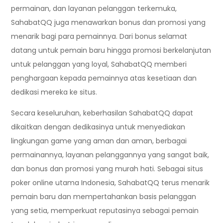
permainan, dan layanan pelanggan terkemuka,
SahabatQQ juga menawarkan bonus dan promosi yang
menarik bagi para pemainnya. Dari bonus selamat
datang untuk pemain baru hingga promosi berkelanjutan
untuk pelanggan yang loyal, SahabatQQ memberi
penghargaan kepada pemainnya atas kesetiaan dan
dedikasi mereka ke situs.
Secara keseluruhan, keberhasilan SahabatQQ dapat
dikaitkan dengan dedikasinya untuk menyediakan
lingkungan game yang aman dan aman, berbagai
permainannya, layanan pelanggannya yang sangat baik,
dan bonus dan promosi yang murah hati. Sebagai situs
poker online utama Indonesia, SahabatQQ terus menarik
pemain baru dan mempertahankan basis pelanggan
yang setia, memperkuat reputasinya sebagai pemain