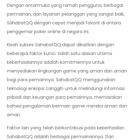
Dengan antarmuka yang ramah pengguna, berbagai
permainan, dan layanan pelanggan yang sangat baik,
SahabatQQ dengan cepat menjadi favorit di antara
penggemar poker online di negara ini.
Kisah sukses SahabatQQ dapat dikaitkan dengan
beberapa faktor kunci. Salah satu alasan utama
keberhasilannya adalah komitmennya untuk
menyediakan lingkungan game yang aman dan aman
bagi para pemainnya. SahabatQQ menggunakan
teknologi enkripsi canggih untuk melindungi informasi
pribadi dan keuangan para pemainnya, memastikan
bahwa pengalaman bermain game mereka aman dan
aman.
Faktor lain yang telah berkontribusi pada keberhasilan
SahabatQQ adalah berbagai permainannya. Dari