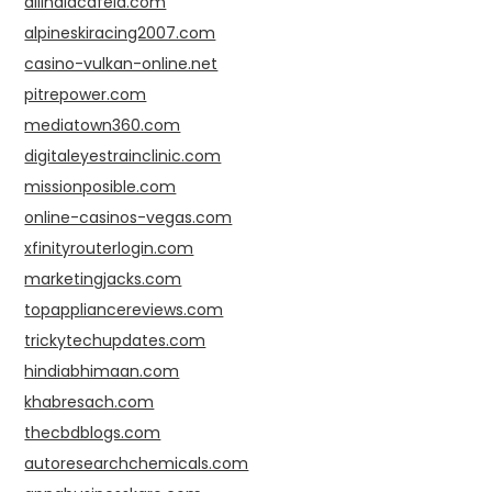
allindiacafela.com
alpineskiracing2007.com
casino-vulkan-online.net
pitrepower.com
mediatown360.com
digitaleyestrainclinic.com
missionposible.com
online-casinos-vegas.com
xfinityrouterlogin.com
marketingjacks.com
topappliancereviews.com
trickytechupdates.com
hindiabhimaan.com
khabresach.com
thecbdblogs.com
autoresearchchemicals.com