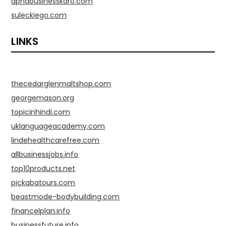
apnabusinesskaro.com
suleckiego.com
LINKS
thecedarglenmaltshop.com
georgemason.org
topicinhindi.com
uklanguageacademy.com
lindehealthcarefree.com
allbusinessjobs.info
top10products.net
pickabatours.com
beastmode-bodybuilding.com
financelplan.info
businessfuture.info