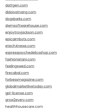
dattgen.com
didoivatnang.com
dogsbarks.com
dwmsoftwarehouse.com
enjoytroyjackson.com
epicaimbots.com
etech4news.com
expresspsychedelicsshop.com
fashionistani.com
feelingswed.com
firecabal.com
forbessmagazine.com
globalmarketlivetoday.com
gpl-license.com
grow2every.com
healthhousecare.com