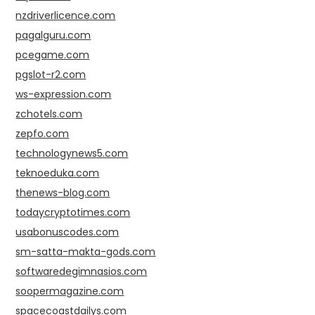
nzdriverlicence.com
pagalguru.com
pcegame.com
pgslot-r2.com
ws-expression.com
zchotels.com
zepfo.com
technologynews5.com
teknoeduka.com
thenews-blog.com
todaycryptotimes.com
usabonuscodes.com
sm-satta-makta-gods.com
softwaredegimnasios.com
soopermagazine.com
spacecoastdailys.com