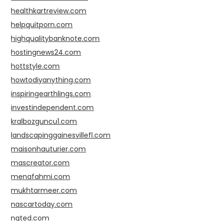
healthkartreview.com
helpquitporn.com
highqualitybanknote.com
hostingnews24.com
hottstyle.com
howtodiyanything.com
inspiringearthlings.com
investindependent.com
kralbozguncu1.com
landscapinggainesvillefl.com
maisonhauturier.com
mascreator.com
menafahmi.com
mukhtarmeer.com
nascartoday.com
nqted.com