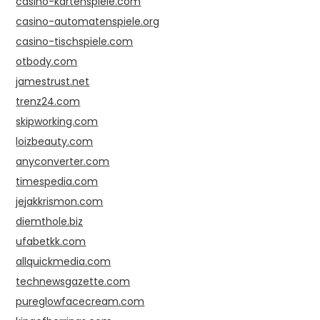
casino-kartenspiele.com
casino-automatenspiele.org
casino-tischspiele.com
otbody.com
jamestrust.net
trenz24.com
skipworking.com
loizbeauty.com
anyconverter.com
timespedia.com
jejakkrismon.com
diemthole.biz
ufabetkk.com
allquickmedia.com
technewsgazette.com
pureglowfacecream.com