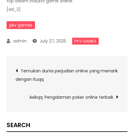
top dalam industri game online.
[ad_2]
pkv games
July 27, 2025
PKV GAMES
Post
Temukan dunia perjudian online yang menarik
dengan Ituqq
navigation
Asikqq: Pengalaman poker online terbaik
SEARCH