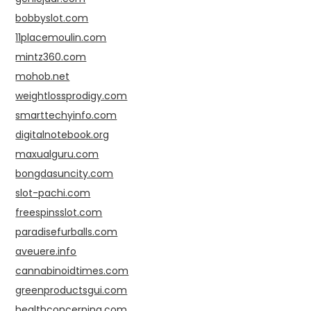
bobbyslot.com
11placemoulin.com
mintz360.com
mohob.net
weightlossprodigy.com
smarttechyinfo.com
digitalnotebook.org
maxualguru.com
bongdasuncity.com
slot-pachi.com
freespinsslot.com
paradisefurballs.com
aveuere.info
cannabinoidtimes.com
greenproductsgui.com
healthconcerning.com