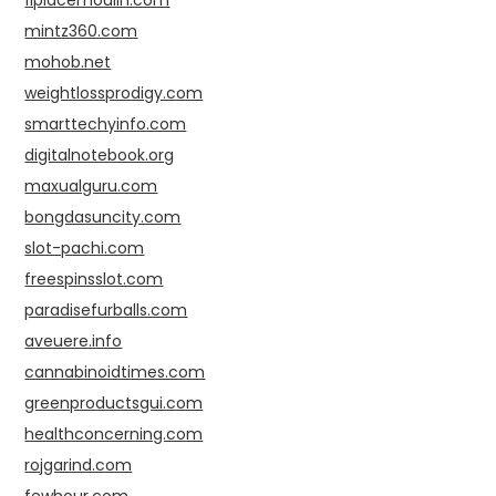
11placemoulin.com
mintz360.com
mohob.net
weightlossprodigy.com
smarttechyinfo.com
digitalnotebook.org
maxualguru.com
bongdasuncity.com
slot-pachi.com
freespinsslot.com
paradisefurballs.com
aveuere.info
cannabinoidtimes.com
greenproductsgui.com
healthconcerning.com
rojgarind.com