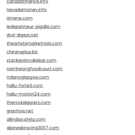
canadafinance.info
nevadamoney.info
rimene.com
ledepanneur-pigalle.com
dvd-digest.net
theartistsmarketnola.com
chiranaplus.biz
stackspancakebar.com
namheongfoodcourt.com
milanoglasgow.com
hallu-forte3.com
hallu-motion24.com
therockskippers.com
granfoss.net
allindiacafela.com
alpineskiracing2007.com