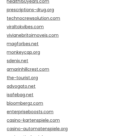
health150years.com
prescriptions-drug.org
technocrewsolution.com
viraltokvibes.com
vivianebritoimoveis.com
magforbes.net
monkeycap.org
sdenix.net
amarinhillcrest.com
the-tourist.org
advogato.net
isafebag.net
bloombergz.com
enterpriseboosts.com
casino-kartenspiele.com
casino-automatenspiele.org