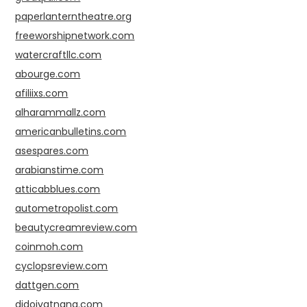
paperlanterntheatre.org
freeworshipnetwork.com
watercraftllc.com
abourge.com
afiliixs.com
alharammallz.com
americanbulletins.com
asespares.com
arabianstime.com
atticabblues.com
autometropolist.com
beautycreamreview.com
coinmoh.com
cyclopsreview.com
dattgen.com
didoivatnang.com