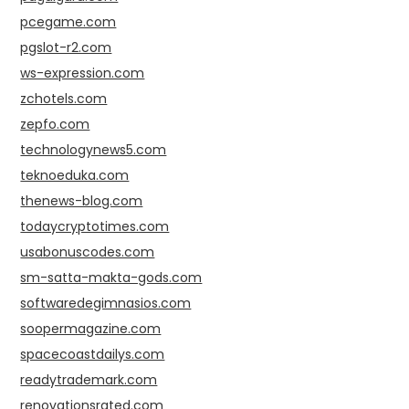
pcegame.com
pgslot-r2.com
ws-expression.com
zchotels.com
zepfo.com
technologynews5.com
teknoeduka.com
thenews-blog.com
todaycryptotimes.com
usabonuscodes.com
sm-satta-makta-gods.com
softwaredegimnasios.com
soopermagazine.com
spacecoastdailys.com
readytrademark.com
renovationsrated.com