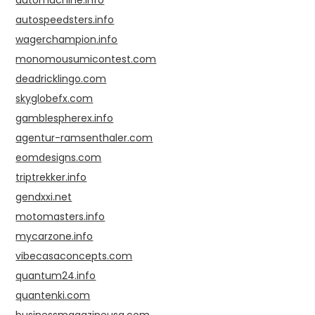
automachine.info
autospeedsters.info
wagerchampion.info
monomousumicontest.com
deadricklingo.com
skyglobefx.com
gamblespherex.info
agentur-ramsenthaler.com
eomdesigns.com
triptrekker.info
gendxxi.net
motomasters.info
mycarzone.info
vibecasaconcepts.com
quantum24.info
quantenki.com