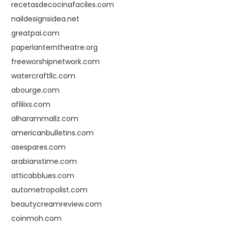
recetasdecocinafaciles.com
naildesignsidea.net
greatpai.com
paperlanterntheatre.org
freeworshipnetwork.com
watercraftllc.com
abourge.com
afiliixs.com
alharammallz.com
americanbulletins.com
asespares.com
arabianstime.com
atticabblues.com
autometropolist.com
beautycreamreview.com
coinmoh.com