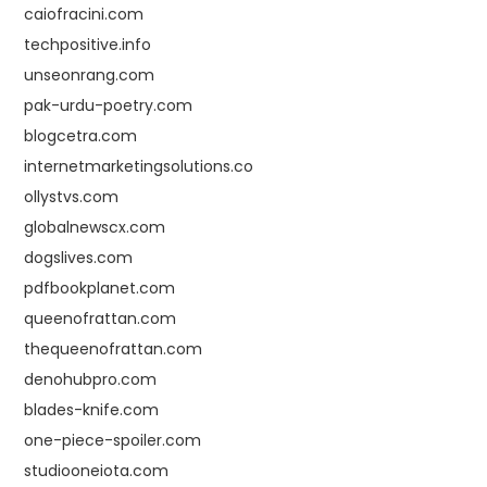
caiofracini.com
techpositive.info
unseonrang.com
pak-urdu-poetry.com
blogcetra.com
internetmarketingsolutions.co
ollystvs.com
globalnewscx.com
dogslives.com
pdfbookplanet.com
queenofrattan.com
thequeenofrattan.com
denohubpro.com
blades-knife.com
one-piece-spoiler.com
studiooneiota.com