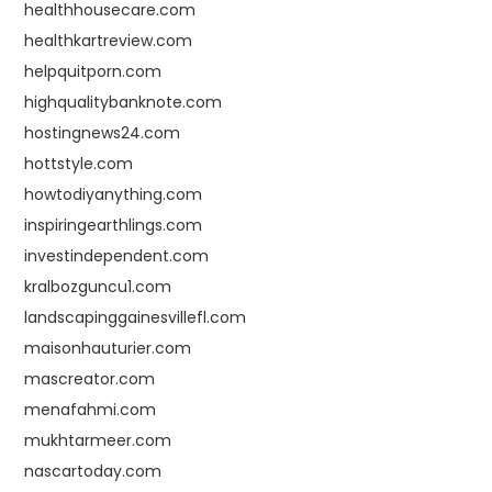
healthhousecare.com
healthkartreview.com
helpquitporn.com
highqualitybanknote.com
hostingnews24.com
hottstyle.com
howtodiyanything.com
inspiringearthlings.com
investindependent.com
kralbozguncu1.com
landscapinggainesvillefl.com
maisonhauturier.com
mascreator.com
menafahmi.com
mukhtarmeer.com
nascartoday.com