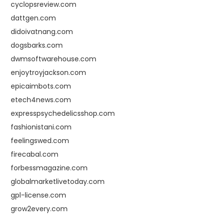
cyclopsreview.com
dattgen.com
didoivatnang.com
dogsbarks.com
dwmsoftwarehouse.com
enjoytroyjackson.com
epicaimbots.com
etech4news.com
expresspsychedelicsshop.com
fashionistani.com
feelingswed.com
firecabal.com
forbessmagazine.com
globalmarketlivetoday.com
gpl-license.com
grow2every.com