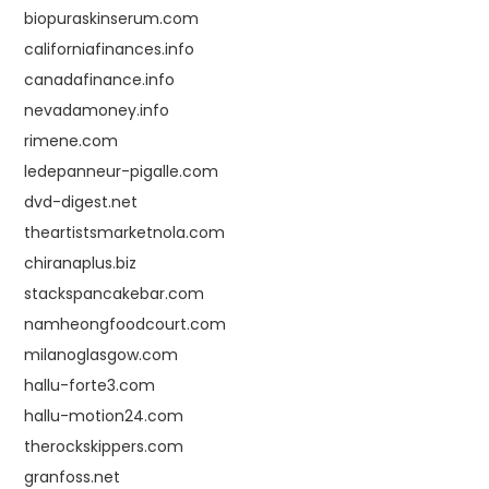
biopuraskinserum.com
californiafinances.info
canadafinance.info
nevadamoney.info
rimene.com
ledepanneur-pigalle.com
dvd-digest.net
theartistsmarketnola.com
chiranaplus.biz
stackspancakebar.com
namheongfoodcourt.com
milanoglasgow.com
hallu-forte3.com
hallu-motion24.com
therockskippers.com
granfoss.net