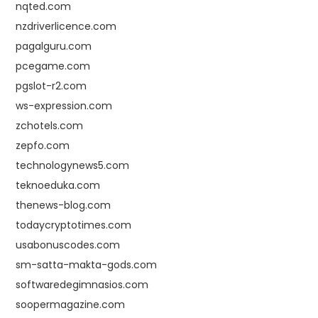
nqted.com
nzdriverlicence.com
pagalguru.com
pcegame.com
pgslot-r2.com
ws-expression.com
zchotels.com
zepfo.com
technologynews5.com
teknoeduka.com
thenews-blog.com
todaycryptotimes.com
usabonuscodes.com
sm-satta-makta-gods.com
softwaredegimnasios.com
soopermagazine.com