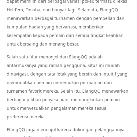
dapat memilih dari berbagai variasi poker, termasuk Texas
Hold’em, Omaha, dan banyak lagi. Selain itu, ElangQQ
menawarkan berbagai turnamen dengan pembelian dan
kumpulan hadiah yang bervariasi, memberikan
kesempatan kepada pemain dari semua tingkat keahlian
untuk bersaing dan menang besar.
Salah satu fitur menonjol dari ElangQQ adalah
antarmukanya yang ramah pengguna. Situs ini mudah
dinavigasi, dengan tata letak yang bersih dan intuitif yang
memudahkan pemain menemukan permainan dan
turnamen favorit mereka. Selain itu, ElangQQ menawarkan
berbagai pilihan penyesuaian, memungkinkan pemain
untuk menyesuaikan pengalaman mereka sesuai
preferensi mereka.
ElangQQ juga menonjol karena dukungan pelanggannya