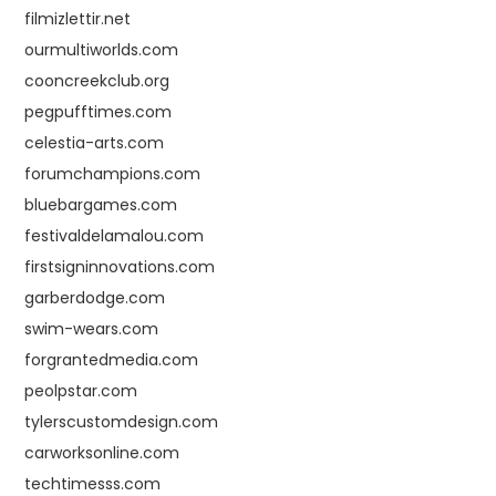
filmizlettir.net
ourmultiworlds.com
cooncreekclub.org
pegpufftimes.com
celestia-arts.com
forumchampions.com
bluebargames.com
festivaldelamalou.com
firstsigninnovations.com
garberdodge.com
swim-wears.com
forgrantedmedia.com
peolpstar.com
tylerscustomdesign.com
carworksonline.com
techtimesss.com