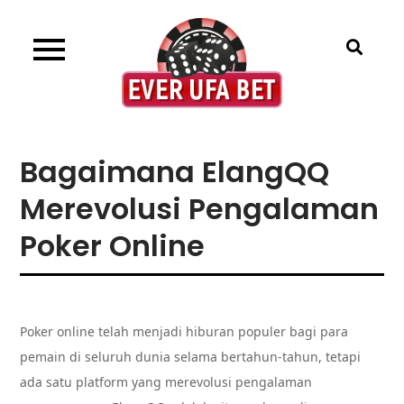
Skip
to
content
PKV Games:
Dapatkan pengalaman bermain poker di situs
terpercaya dengan PKV Games. Nikmati
permainan poker dengan sistem yang adil dan
Pengalaman
Bagaimana ElangQQ
peluang menang yang tinggi.
Bermain Poker di
Merevolusi Pengalaman
Poker Online
Situs Terpercaya
Poker online telah menjadi hiburan populer bagi para
pemain di seluruh dunia selama bertahun-tahun, tetapi
ada satu platform yang merevolusi pengalaman