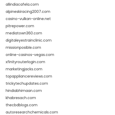
allindiacafela.com
alpineskiracing2007.com
casino-vulkan-online.net
pitrepower.com
mediatown360.com
digitaleyestrainclinic.com
missionposible.com
online-casinos-vegas.com
xfinityrouterlogin.com
marketingjacks.com
topappliancereviews.com
trickytechupdates.com
hindiabhimaan.com
khabresach.com
thecbdblogs.com
autoresearchchemicals.com