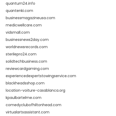
quantum24.info
quantenki.com
businessmagazineusa.com
medicwellcare.com
vidsmall.com
businessnews2day.com
worldnewsrecords.com
sterilepro24.com
solidtechbusiness.com
reviewcardgaming.com
experiencedexpertstowingservice.com
blackheadsshop.com
location-voiture-casablanca.org
kpaulbartelme.com
comedyclubofhiltonhead.com
virtualartsassistant.com