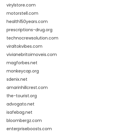
virylstore.com
motorstell.com
health150years.com
prescriptions-drug.org
technocrewsolution.com
viraltokvibes.com
vivianebritoimoveis.com
magforbes.net
monkeycap.org
sdenix.net
amarinhillcrest.com
the-tourist.org
advogato.net
isafebag.net
bloombergz.com
enterpriseboosts.com