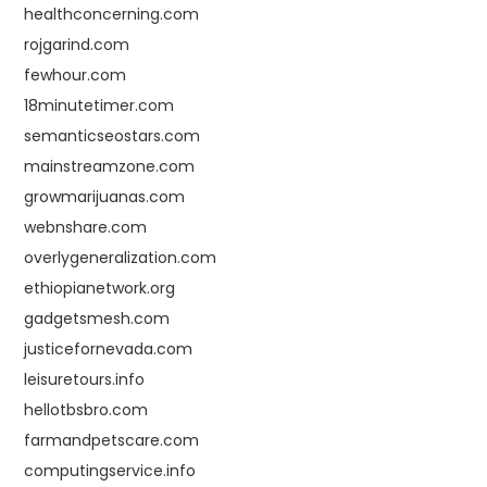
healthconcerning.com
rojgarind.com
fewhour.com
18minutetimer.com
semanticseostars.com
mainstreamzone.com
growmarijuanas.com
webnshare.com
overlygeneralization.com
ethiopianetwork.org
gadgetsmesh.com
justicefornevada.com
leisuretours.info
hellotbsbro.com
farmandpetscare.com
computingservice.info