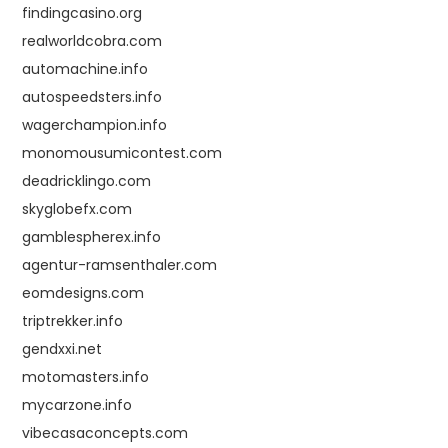
findingcasino.org
realworldcobra.com
automachine.info
autospeedsters.info
wagerchampion.info
monomousumicontest.com
deadricklingo.com
skyglobefx.com
gamblespherex.info
agentur-ramsenthaler.com
eomdesigns.com
triptrekker.info
gendxxi.net
motomasters.info
mycarzone.info
vibecasaconcepts.com