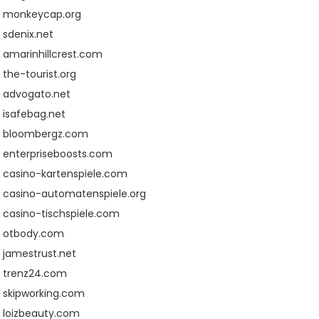
monkeycap.org
sdenix.net
amarinhillcrest.com
the-tourist.org
advogato.net
isafebag.net
bloombergz.com
enterpriseboosts.com
casino-kartenspiele.com
casino-automatenspiele.org
casino-tischspiele.com
otbody.com
jamestrust.net
trenz24.com
skipworking.com
loizbeauty.com