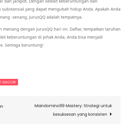
r dan jackpot. Dengan sedikit keberuntungan dan
n substansial yang dapat mengubah hidup Anda. Apakah Anda
enang -senang, JurusQQ adalah tempatnya.
an menang dengan JurusQQ hari ini. Daftar, tempatkan taruhan
kit keberuntungan di pihak Anda, Anda bisa menjadi
ne. Semoga beruntung!
T GACOR
Maindomino99 Mastery: Strategi untuk
an
kesuksesan yang konsisten