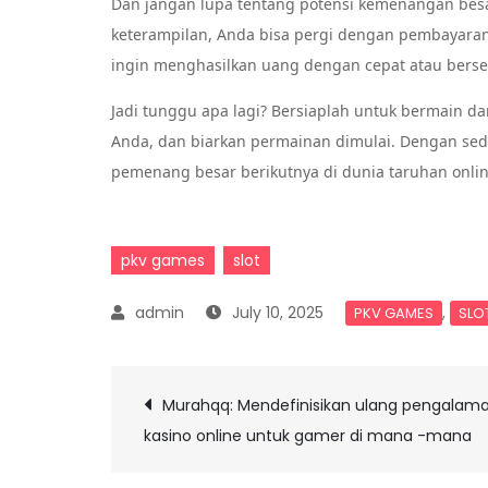
Dan jangan lupa tentang potensi kemenangan besa
keterampilan, Anda bisa pergi dengan pembayara
ingin menghasilkan uang dengan cepat atau bers
Jadi tunggu apa lagi? Bersiaplah untuk bermain d
Anda, dan biarkan permainan dimulai. Dengan sedi
pemenang besar berikutnya di dunia taruhan onli
pkv games
slot
July 10, 2025
,
PKV GAMES
SLO
Post
Murahqq: Mendefinisikan ulang pengalam
kasino online untuk gamer di mana -mana
navigation