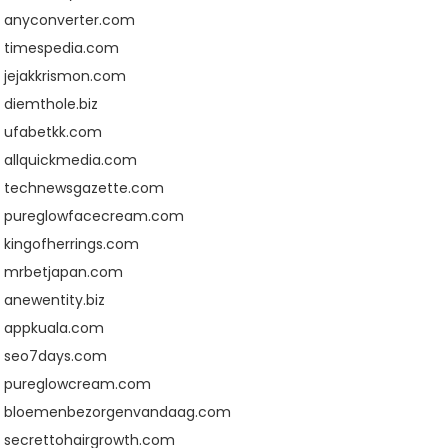
anyconverter.com
timespedia.com
jejakkrismon.com
diemthole.biz
ufabetkk.com
allquickmedia.com
technewsgazette.com
pureglowfacecream.com
kingofherrings.com
mrbetjapan.com
anewentity.biz
appkuala.com
seo7days.com
pureglowcream.com
bloemenbezorgenvandaag.com
secrettohairgrowth.com