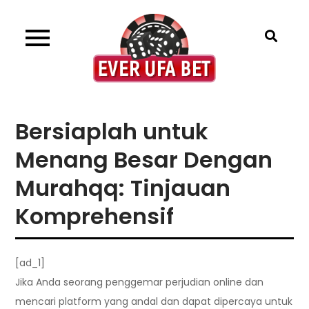
Skip
to
content
PKV Games:
Dapatkan pengalaman bermain poker di situs
terpercaya dengan PKV Games. Nikmati
permainan poker dengan sistem yang adil
Pengalaman
Bersiaplah untuk
dan peluang menang yang tinggi.
Bermain Poker di
Menang Besar Dengan
Murahqq: Tinjauan
Situs Terpercaya
Komprehensif
[ad_1]
Jika Anda seorang penggemar perjudian online dan
mencari platform yang andal dan dapat dipercaya untuk