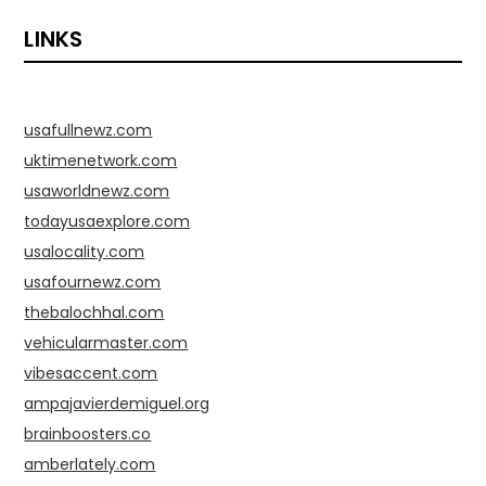
LINKS
usafullnewz.com
uktimenetwork.com
usaworldnewz.com
todayusaexplore.com
usalocality.com
usafournewz.com
thebalochhal.com
vehicularmaster.com
vibesaccent.com
ampajavierdemiguel.org
brainboosters.co
amberlately.com