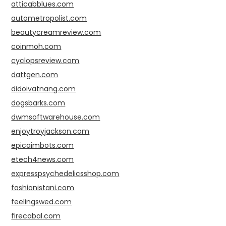
atticabblues.com
autometropolist.com
beautycreamreview.com
coinmoh.com
cyclopsreview.com
dattgen.com
didoivatnang.com
dogsbarks.com
dwmsoftwarehouse.com
enjoytroyjackson.com
epicaimbots.com
etech4news.com
expresspsychedelicsshop.com
fashionistani.com
feelingswed.com
firecabal.com