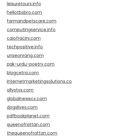
leisuretours.info
hellotbsbro.com
farmandpetscare.com
computingservice.info
caiofracini.com
techpositive.info
unseonrang.com
pak-urdu-poetry.com
blogcetra.com
internetmarketingsolutions.co
ollystvs.com
globalnewscx.com
dogslives.com
pdfbookplanet.com
queenofrattan.com
thequeenofrattan.com