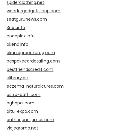
spiderclothing.net
wondergadgetsshop.com
seatgurunews.com
3net.info
codeplex.info
okena.info
akunidpropokerqq.com
bespokecardetailing.com
bestfriendscredit.com
elibrary.biz
eczema-naturalcures.com
astro-bath.com
aghapal.com
altu-expo.com
authorjennijames.com
viajearoma.net