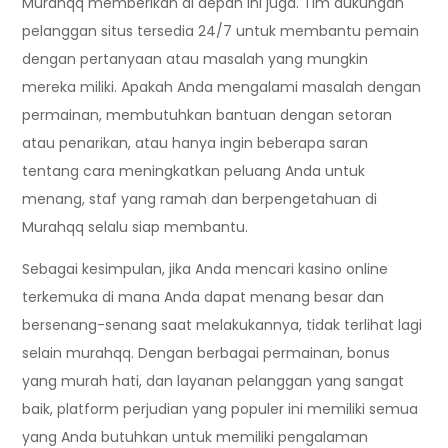
Murahqq memberikan di depan ini juga. Tim dukungan
pelanggan situs tersedia 24/7 untuk membantu pemain
dengan pertanyaan atau masalah yang mungkin
mereka miliki. Apakah Anda mengalami masalah dengan
permainan, membutuhkan bantuan dengan setoran
atau penarikan, atau hanya ingin beberapa saran
tentang cara meningkatkan peluang Anda untuk
menang, staf yang ramah dan berpengetahuan di
Murahqq selalu siap membantu.
Sebagai kesimpulan, jika Anda mencari kasino online
terkemuka di mana Anda dapat menang besar dan
bersenang-senang saat melakukannya, tidak terlihat lagi
selain murahqq. Dengan berbagai permainan, bonus
yang murah hati, dan layanan pelanggan yang sangat
baik, platform perjudian yang populer ini memiliki semua
yang Anda butuhkan untuk memiliki pengalaman