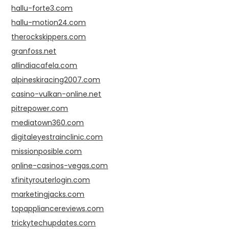
hallu-forte3.com
hallu-motion24.com
therockskippers.com
granfoss.net
allindiacafela.com
alpineskiracing2007.com
casino-vulkan-online.net
pitrepower.com
mediatown360.com
digitaleyestrainclinic.com
missionposible.com
online-casinos-vegas.com
xfinityrouterlogin.com
marketingjacks.com
topappliancereviews.com
trickytechupdates.com