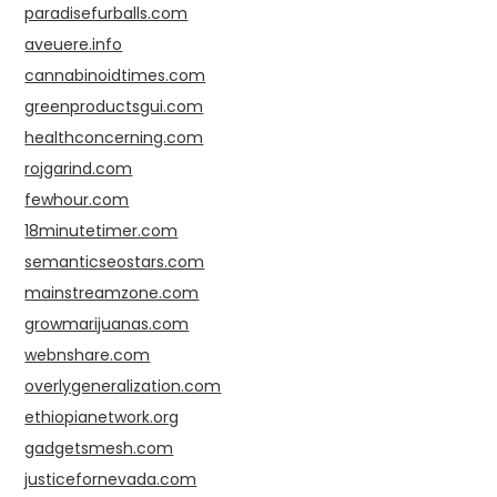
paradisefurballs.com
aveuere.info
cannabinoidtimes.com
greenproductsgui.com
healthconcerning.com
rojgarind.com
fewhour.com
18minutetimer.com
semanticseostars.com
mainstreamzone.com
growmarijuanas.com
webnshare.com
overlygeneralization.com
ethiopianetwork.org
gadgetsmesh.com
justicefornevada.com