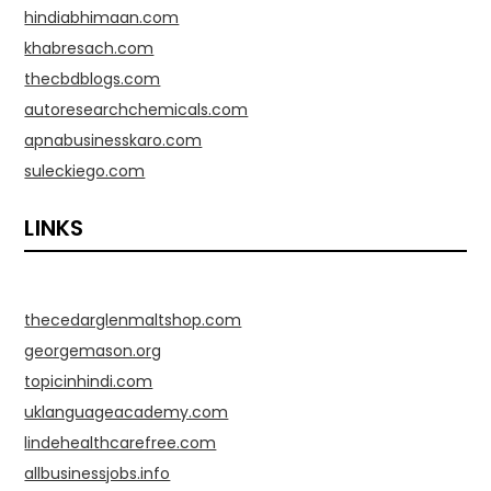
hindiabhimaan.com
khabresach.com
thecbdblogs.com
autoresearchchemicals.com
apnabusinesskaro.com
suleckiego.com
LINKS
thecedarglenmaltshop.com
georgemason.org
topicinhindi.com
uklanguageacademy.com
lindehealthcarefree.com
allbusinessjobs.info