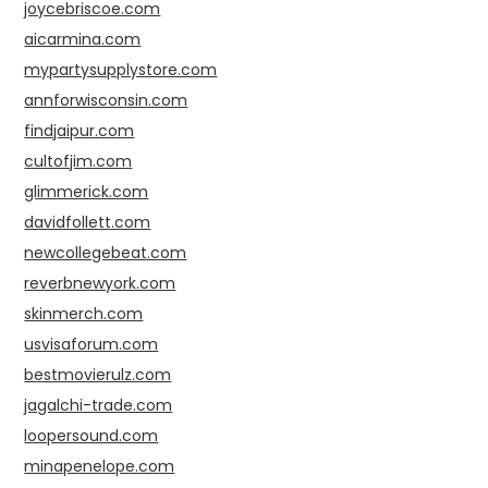
joycebriscoe.com
aicarmina.com
mypartysupplystore.com
annforwisconsin.com
findjaipur.com
cultofjim.com
glimmerick.com
davidfollett.com
newcollegebeat.com
reverbnewyork.com
skinmerch.com
usvisaforum.com
bestmovierulz.com
jagalchi-trade.com
loopersound.com
minapenelope.com