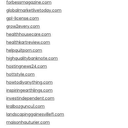
forbessmagazine.com
globalmarketlivetoday.com
gpl-license.com
grow2every.com
healthhousecare.com
healthkartreview.com
helpquitporn.com
highqualitybanknote.com
hostingnews24.com
hottstyle.com
howtodiyanything.com
inspiringearthlings.com
investindependent.com
kralbozguncu1.com
landscapinggainesvillefl.com
maisonhauturier.com