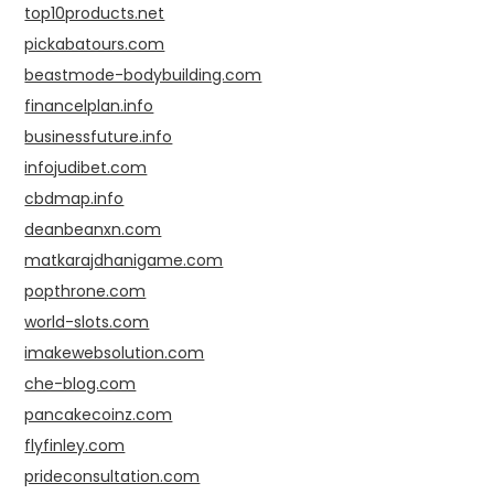
top10products.net
pickabatours.com
beastmode-bodybuilding.com
financelplan.info
businessfuture.info
infojudibet.com
cbdmap.info
deanbeanxn.com
matkarajdhanigame.com
popthrone.com
world-slots.com
imakewebsolution.com
che-blog.com
pancakecoinz.com
flyfinley.com
prideconsultation.com