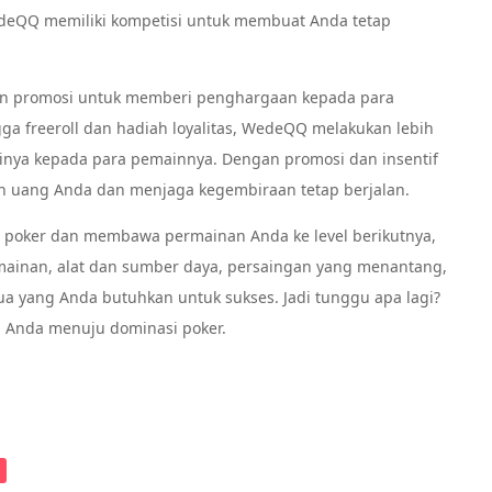
deQQ memiliki kompetisi untuk membuat Anda tetap
n promosi untuk memberi penghargaan kepada para
a freeroll dan hadiah loyalitas, WedeQQ melakukan lebih
inya kepada para pemainnya. Dengan promosi dan insentif
uang Anda dan menjaga kegembiraan tetap berjalan.
 poker dan membawa permainan Anda ke level berikutnya,
inan, alat dan sumber daya, persaingan yang menantang,
 yang Anda butuhkan untuk sukses. Jadi tunggu apa lagi?
n Anda menuju dominasi poker.