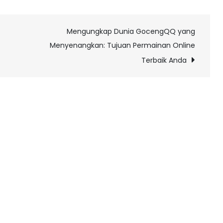
Mengungkap Dunia GocengQQ yang
Menyenangkan: Tujuan Permainan Online
Terbaik Anda