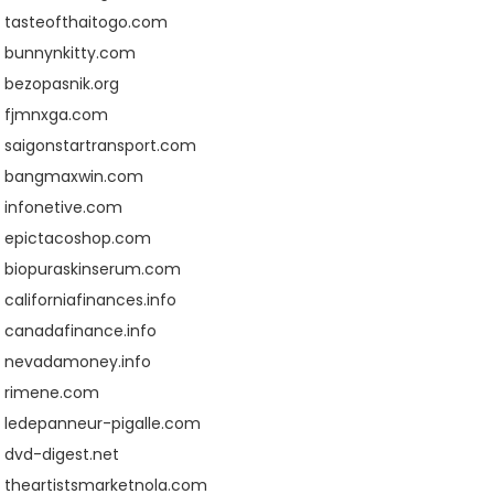
tasteofthaitogo.com
bunnynkitty.com
bezopasnik.org
fjmnxga.com
saigonstartransport.com
bangmaxwin.com
infonetive.com
epictacoshop.com
biopuraskinserum.com
californiafinances.info
canadafinance.info
nevadamoney.info
rimene.com
ledepanneur-pigalle.com
dvd-digest.net
theartistsmarketnola.com