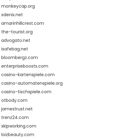
monkeycap.org
sdenix.net
amarinhillcrest.com
the-tourist.org
advogato.net
isafebag.net
bloombergz.com
enterpriseboosts.com
casino-kartenspiele.com
casino-automatenspiele.org
casino-tischspiele.com
otbody.com
jamestrust.net
trenz24.com
skipworking.com
loizbeauty.com