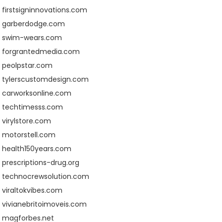
firstsigninnovations.com
garberdodge.com
swim-wears.com
forgrantedmedia.com
peolpstar.com
tylerscustomdesign.com
carworksonline.com
techtimesss.com
virylstore.com
motorstell.com
health150years.com
prescriptions-drug.org
technocrewsolution.com
viraltokvibes.com
vivianebritoimoveis.com
magforbes.net