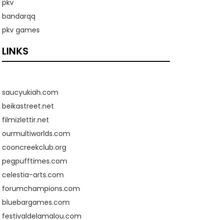
pkv
bandarqq
pkv games
LINKS
saucyukiah.com
beikastreet.net
filmizlettir.net
ourmultiworlds.com
cooncreekclub.org
pegpufftimes.com
celestia-arts.com
forumchampions.com
bluebargames.com
festivaldelamalou.com