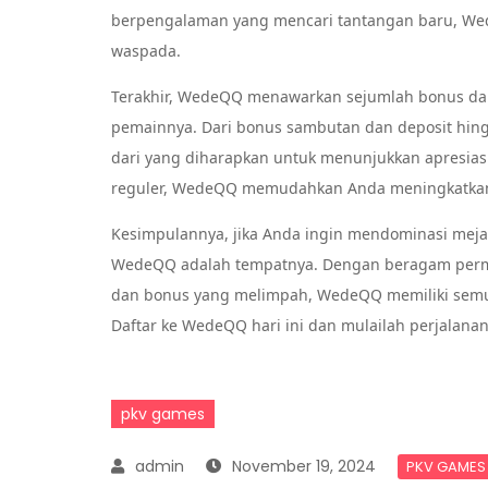
berpengalaman yang mencari tantangan baru, We
waspada.
Terakhir, WedeQQ menawarkan sejumlah bonus da
pemainnya. Dari bonus sambutan dan deposit hingg
dari yang diharapkan untuk menunjukkan apresias
reguler, WedeQQ memudahkan Anda meningkatkan 
Kesimpulannya, jika Anda ingin mendominasi meja
WedeQQ adalah tempatnya. Dengan beragam perma
dan bonus yang melimpah, WedeQQ memiliki semua
Daftar ke WedeQQ hari ini dan mulailah perjalana
pkv games
November 19, 2024
PKV GAMES