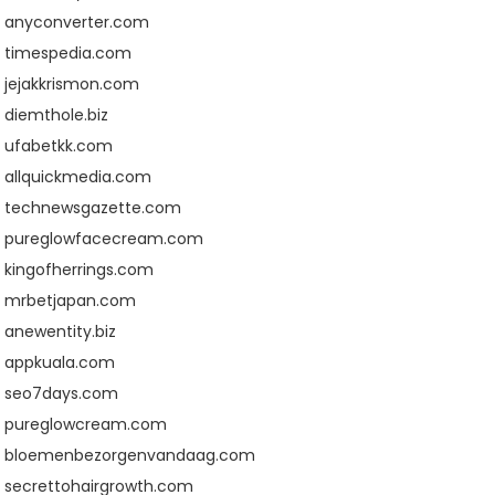
anyconverter.com
timespedia.com
jejakkrismon.com
diemthole.biz
ufabetkk.com
allquickmedia.com
technewsgazette.com
pureglowfacecream.com
kingofherrings.com
mrbetjapan.com
anewentity.biz
appkuala.com
seo7days.com
pureglowcream.com
bloemenbezorgenvandaag.com
secrettohairgrowth.com