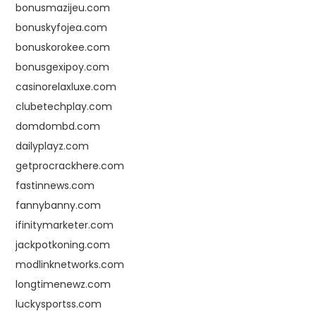
bonusmazijeu.com
bonuskyfojea.com
bonuskorokee.com
bonusgexipoy.com
casinorelaxluxe.com
clubetechplay.com
domdombd.com
dailyplayz.com
getprocrackhere.com
fastinnews.com
fannybanny.com
ifinitymarketer.com
jackpotkoning.com
modlinknetworks.com
longtimenewz.com
luckysportss.com