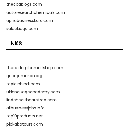
thecbdblogs.com
autoresearchchemicals.com
apnabusinesskaro.com
suleckiego.com
LINKS
thecedarglenmaltshop.com
georgemason.org
topicinhindi.com
uklanguageacademy.com
lindehealthcarefree.com
allbusinessjobs.info
top10products.net
pickabatours.com