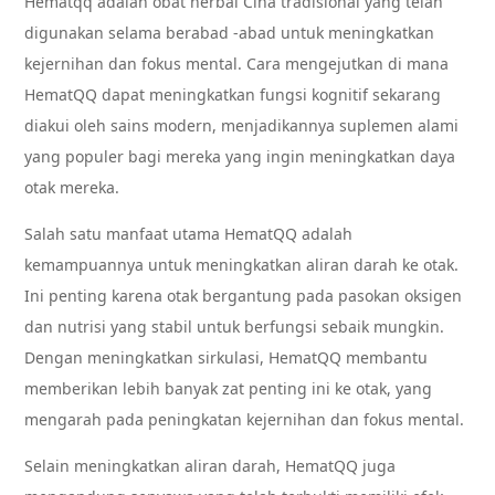
Hematqq adalah obat herbal Cina tradisional yang telah
digunakan selama berabad -abad untuk meningkatkan
kejernihan dan fokus mental. Cara mengejutkan di mana
HematQQ dapat meningkatkan fungsi kognitif sekarang
diakui oleh sains modern, menjadikannya suplemen alami
yang populer bagi mereka yang ingin meningkatkan daya
otak mereka.
Salah satu manfaat utama HematQQ adalah
kemampuannya untuk meningkatkan aliran darah ke otak.
Ini penting karena otak bergantung pada pasokan oksigen
dan nutrisi yang stabil untuk berfungsi sebaik mungkin.
Dengan meningkatkan sirkulasi, HematQQ membantu
memberikan lebih banyak zat penting ini ke otak, yang
mengarah pada peningkatan kejernihan dan fokus mental.
Selain meningkatkan aliran darah, HematQQ juga