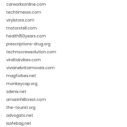
carworksonline.com
techtimesss.com
virylstore.com
motorstell.com
health150years.com
prescriptions-drug.org
technocrewsolution.com
viraltokvibes.com
vivianebritoimoveis.com
magforbes.net
monkeycap.org
sdenix.net
amarinhillcrest.com
the-tourist.org
advogato.net
isafebag.net