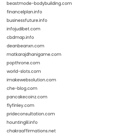
beastmode-bodybuilding.com
financelplan.info
businessfuture.info
infojudibet.com
cbdmap.info
deanbeanxn.com
matkarajdhanigame.com
popthrone.com
world-slots.com
imakewebsolution.com
che-blog.com
pancakecoinz.com
flyfinley.com
prideconsultation.com
hountinglil.info
chakraaffirmations.net