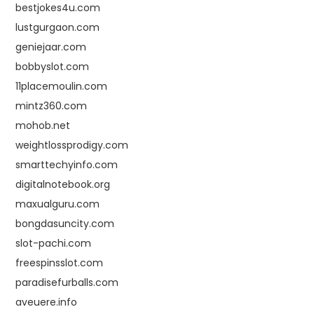
bestjokes4u.com
lustgurgaon.com
geniejaar.com
bobbyslot.com
11placemoulin.com
mintz360.com
mohob.net
weightlossprodigy.com
smarttechyinfo.com
digitalnotebook.org
maxualguru.com
bongdasuncity.com
slot-pachi.com
freespinsslot.com
paradisefurballs.com
aveuere.info