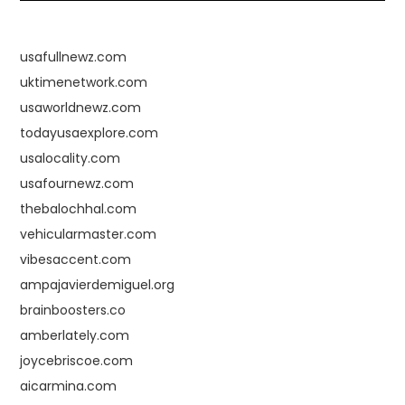
usafullnewz.com
uktimenetwork.com
usaworldnewz.com
todayusaexplore.com
usalocality.com
usafournewz.com
thebalochhal.com
vehicularmaster.com
vibesaccent.com
ampajavierdemiguel.org
brainboosters.co
amberlately.com
joycebriscoe.com
aicarmina.com