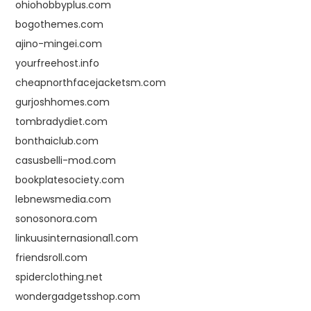
ohiohobbyplus.com
bogothemes.com
ajino-mingei.com
yourfreehost.info
cheapnorthfacejacketsm.com
gurjoshhomes.com
tombradydiet.com
bonthaiclub.com
casusbelli-mod.com
bookplatesociety.com
lebnewsmedia.com
sonosonora.com
linkuusinternasional1.com
friendsroll.com
spiderclothing.net
wondergadgetsshop.com