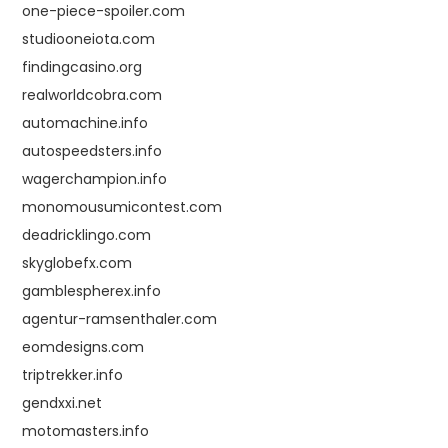
one-piece-spoiler.com
studiooneiota.com
findingcasino.org
realworldcobra.com
automachine.info
autospeedsters.info
wagerchampion.info
monomousumicontest.com
deadricklingo.com
skyglobefx.com
gamblespherex.info
agentur-ramsenthaler.com
eomdesigns.com
triptrekker.info
gendxxi.net
motomasters.info