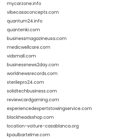
mycarzone.info
vibecasaconcepts.com
quantum24.info
quantenki.com
businessmagazineusa.com
medicwellcare.com
vidsmall.com
businessnews2day.com
worldnewsrecords.com
sterilepro24.com
solidtechbusiness.com
reviewcardgaming.com
experiencedexpertstowingservice.com
blackheadsshop.com
location-voiture-casablanca.org
kpaulbartelme.com