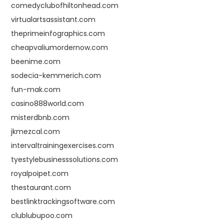
comedyclubofhiltonhead.com
virtualartsassistant.com
theprimeinfographics.com
cheapvaliumordernow.com
beenime.com
sodecia-kemmerich.com
fun-mak.com
casino888world.com
misterdbnb.com
jkmezcal.com
intervaltrainingexercises.com
tyestylebusinesssolutions.com
royalpoipet.com
thestaurant.com
bestlinktrackingsoftware.com
clublubupoo.com