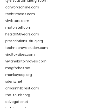
tylerscustomdesign.com
carworksonline.com
techtimesss.com
virylstore.com
motorstell.com
health150years.com
prescriptions-drug.org
technocrewsolution.com
viraltokvibes.com
vivianebritoimoveis.com
magforbes.net
monkeycap.org
sdenix.net
amarinhillcrest.com
the-tourist.org
advogato.net