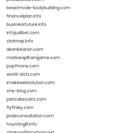
beastmode-bodybuilding.com
financelplan.info
businessfuture.info
infojudibet.com
cbdmap.info
deanbeanxn.com
matkarajdhanigame.com
popthrone.com
world-slots.com
imakewebsolution.com
che-blog.com
pancakecoinz.com
flyfinley.com
prideconsultation.com
hountinglil.info
chakraaffirmations.net