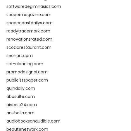
softwaredegimnasios.com
soopermagazine.com
spacecoastdailys.com
readytrademark.com
renovationsrated.com
scoziarestaurant.com
seohart.com
set-cleaning.com
promodesignai.com
publicistspaper.com
quindaily.com
abosulte.com
aiverse24.com
anubella.com
audiobooksonaudible.com
beautenetwork.com