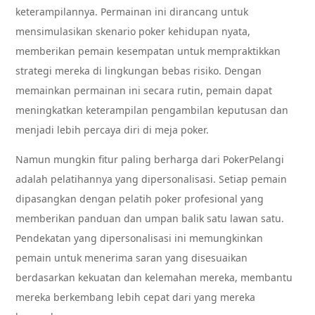
keterampilannya. Permainan ini dirancang untuk
mensimulasikan skenario poker kehidupan nyata,
memberikan pemain kesempatan untuk mempraktikkan
strategi mereka di lingkungan bebas risiko. Dengan
memainkan permainan ini secara rutin, pemain dapat
meningkatkan keterampilan pengambilan keputusan dan
menjadi lebih percaya diri di meja poker.
Namun mungkin fitur paling berharga dari PokerPelangi
adalah pelatihannya yang dipersonalisasi. Setiap pemain
dipasangkan dengan pelatih poker profesional yang
memberikan panduan dan umpan balik satu lawan satu.
Pendekatan yang dipersonalisasi ini memungkinkan
pemain untuk menerima saran yang disesuaikan
berdasarkan kekuatan dan kelemahan mereka, membantu
mereka berkembang lebih cepat dari yang mereka