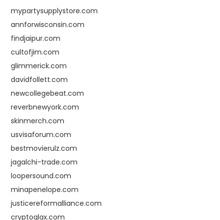
mypartysupplystore.com
annforwisconsin.com
findjaipur.com
cultofjim.com
glimmerick.com
davidfollett.com
newcollegebeat.com
reverbnewyork.com
skinmerch.com
usvisaforum.com
bestmovierulz.com
jagalchi-trade.com
loopersound.com
minapenelope.com
justicereformalliance.com
cryptoglax.com