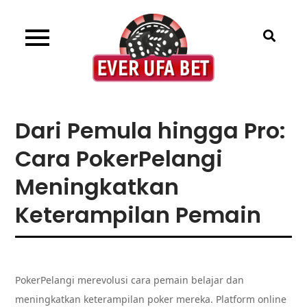
Skip
to
content
PKV Games:
Dapatkan pengalaman bermain poker di situs
terpercaya dengan PKV Games. Nikmati
permainan poker dengan sistem yang adil dan
Pengalaman
Dari Pemula hingga Pro:
peluang menang yang tinggi.
Bermain Poker di
Cara PokerPelangi
Meningkatkan
Situs Terpercaya
Keterampilan Pemain
PokerPelangi merevolusi cara pemain belajar dan
meningkatkan keterampilan poker mereka. Platform online