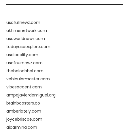
usafullnewz.com
uktimenetwork.com
usaworldnewz.com
todayusaexplore.com
usalocality.com
usafournewz.com
thebalochhal.com
vehicularmaster.com
vibesaccent.com
ampajavierdemiguel.org
brainboosters.co
amberlately.com
joycebriscoe.com
aicarmina.com