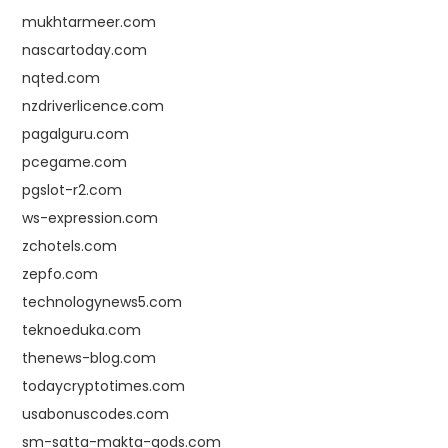
mukhtarmeer.com
nascartoday.com
nqted.com
nzdriverlicence.com
pagalguru.com
pcegame.com
pgslot-r2.com
ws-expression.com
zchotels.com
zepfo.com
technologynews5.com
teknoeduka.com
thenews-blog.com
todaycryptotimes.com
usabonuscodes.com
sm-satta-makta-gods.com