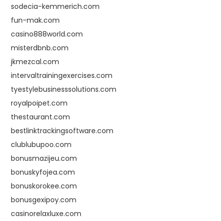
sodecia-kemmerich.com
fun-mak.com
casino888world.com
misterdbnb.com
jkmezcal.com
intervaltrainingexercises.com
tyestylebusinesssolutions.com
royalpoipet.com
thestaurant.com
bestlinktrackingsoftware.com
clublubupoo.com
bonusmazijeu.com
bonuskyfojea.com
bonuskorokee.com
bonusgexipoy.com
casinorelaxluxe.com