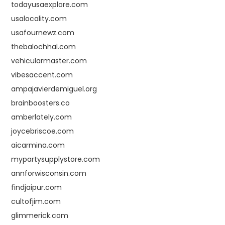
todayusaexplore.com
usalocality.com
usafournewz.com
thebalochhal.com
vehicularmaster.com
vibesaccent.com
ampajavierdemiguel.org
brainboosters.co
amberlately.com
joycebriscoe.com
aicarmina.com
mypartysupplystore.com
annforwisconsin.com
findjaipur.com
cultofjim.com
glimmerick.com