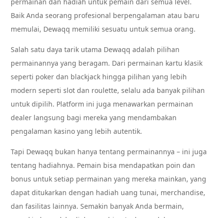
permainan dan hadiah untuk pemain dari semua level.
Baik Anda seorang profesional berpengalaman atau baru
memulai, Dewaqq memiliki sesuatu untuk semua orang.
Salah satu daya tarik utama Dewaqq adalah pilihan
permainannya yang beragam. Dari permainan kartu klasik
seperti poker dan blackjack hingga pilihan yang lebih
modern seperti slot dan roulette, selalu ada banyak pilihan
untuk dipilih. Platform ini juga menawarkan permainan
dealer langsung bagi mereka yang mendambakan
pengalaman kasino yang lebih autentik.
Tapi Dewaqq bukan hanya tentang permainannya – ini juga
tentang hadiahnya. Pemain bisa mendapatkan poin dan
bonus untuk setiap permainan yang mereka mainkan, yang
dapat ditukarkan dengan hadiah uang tunai, merchandise,
dan fasilitas lainnya. Semakin banyak Anda bermain,