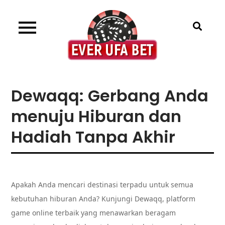
Skip
to
content
PKV Games:
Dapatkan pengalaman bermain poker di situs
terpercaya dengan PKV Games. Nikmati
permainan poker dengan sistem yang adil dan
Pengalaman
Dewaqq: Gerbang Anda
peluang menang yang tinggi.
Bermain Poker di
menuju Hiburan dan
Hadiah Tanpa Akhir
Situs Terpercaya
Apakah Anda mencari destinasi terpadu untuk semua
kebutuhan hiburan Anda? Kunjungi Dewaqq, platform
game online terbaik yang menawarkan beragam