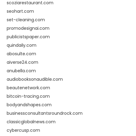
scoziarestaurant.com
seohart.com
set-cleaning.com
promodesignai.com
publicistspaper.com
quindaily.com
abosulte.com
aiverse24.com
anubella.com
audiobooksonaudible.com
beautenetwork.com
bitcoin-tracing.com
bodyandshapes.com
businessconsultantsroundrock.com
classicglobalnews.com
cybercusp.com