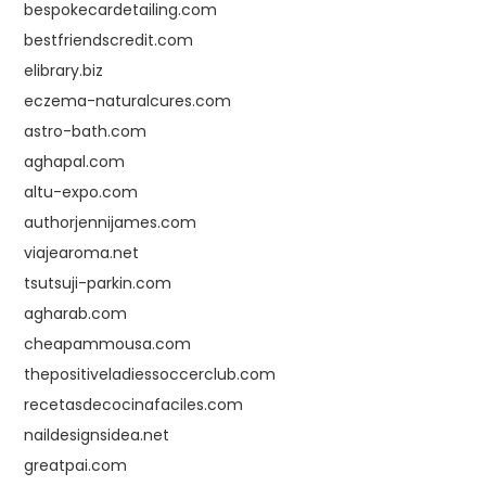
bespokecardetailing.com
bestfriendscredit.com
elibrary.biz
eczema-naturalcures.com
astro-bath.com
aghapal.com
altu-expo.com
authorjennijames.com
viajearoma.net
tsutsuji-parkin.com
agharab.com
cheapammousa.com
thepositiveladiessoccerclub.com
recetasdecocinafaciles.com
naildesignsidea.net
greatpai.com