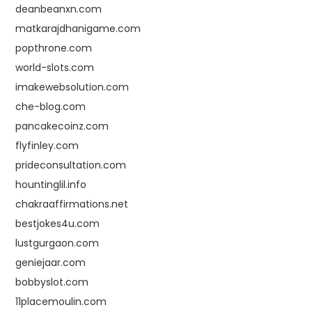
deanbeanxn.com
matkarajdhanigame.com
popthrone.com
world-slots.com
imakewebsolution.com
che-blog.com
pancakecoinz.com
flyfinley.com
prideconsultation.com
hountinglil.info
chakraaffirmations.net
bestjokes4u.com
lustgurgaon.com
geniejaar.com
bobbyslot.com
11placemoulin.com