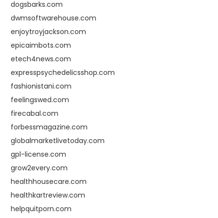
dogsbarks.com
dwmsoftwarehouse.com
enjoytroyjackson.com
epicaimbots.com
etech4news.com
expresspsychedelicsshop.com
fashionistani.com
feelingswed.com
firecabal.com
forbessmagazine.com
globalmarketlivetoday.com
gpl-license.com
grow2every.com
healthhousecare.com
healthkartreview.com
helpquitporn.com