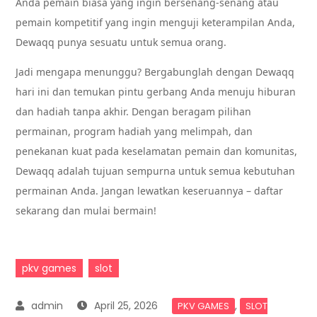
Anda pemain biasa yang ingin bersenang-senang atau
pemain kompetitif yang ingin menguji keterampilan Anda,
Dewaqq punya sesuatu untuk semua orang.
Jadi mengapa menunggu? Bergabunglah dengan Dewaqq
hari ini dan temukan pintu gerbang Anda menuju hiburan
dan hadiah tanpa akhir. Dengan beragam pilihan
permainan, program hadiah yang melimpah, dan
penekanan kuat pada keselamatan pemain dan komunitas,
Dewaqq adalah tujuan sempurna untuk semua kebutuhan
permainan Anda. Jangan lewatkan keseruannya – daftar
sekarang dan mulai bermain!
pkv games
slot
April 25, 2026
,
PKV GAMES
SLOT