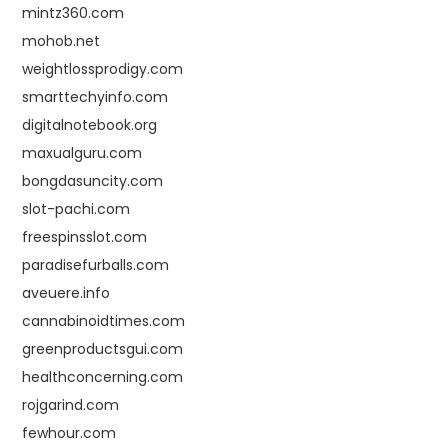
mintz360.com
mohob.net
weightlossprodigy.com
smarttechyinfo.com
digitalnotebook.org
maxualguru.com
bongdasuncity.com
slot-pachi.com
freespinsslot.com
paradisefurballs.com
aveuere.info
cannabinoidtimes.com
greenproductsgui.com
healthconcerning.com
rojgarind.com
fewhour.com