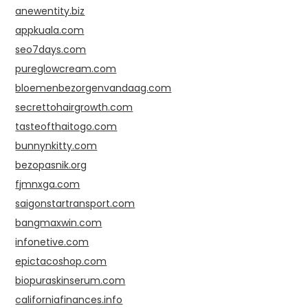
anewentity.biz
appkuala.com
seo7days.com
pureglowcream.com
bloemenbezorgenvandaag.com
secrettohairgrowth.com
tasteofthaitogo.com
bunnynkitty.com
bezopasnik.org
fjmnxga.com
saigonstartransport.com
bangmaxwin.com
infonetive.com
epictacoshop.com
biopuraskinserum.com
californiafinances.info