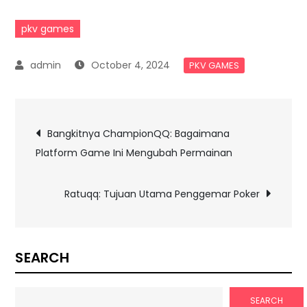
pkv games
October 4, 2024
PKV GAMES
Post
Bangkitnya ChampionQQ: Bagaimana
Platform Game Ini Mengubah Permainan
navigation
Ratuqq: Tujuan Utama Penggemar Poker
SEARCH
SEARCH