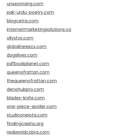
unseonrang.com
pak-urdu-poetry.com
blogcetra.com
internetmarketingsolutions.co
ollystvs.com
globalnewscx.com
dogslives.com
pdfbookplanet.com
queenofrattan.com
thequeenofrattan.com
denohubpro.com
blades-knife.com
one-piece-spoiler.com
studiooneiota.com
findingcasino.org
realworldcobra.com