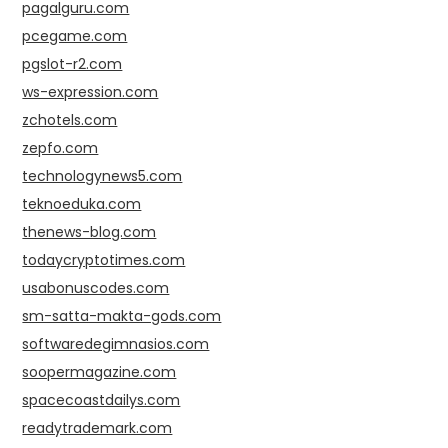
pagalguru.com
pcegame.com
pgslot-r2.com
ws-expression.com
zchotels.com
zepfo.com
technologynews5.com
teknoeduka.com
thenews-blog.com
todaycryptotimes.com
usabonuscodes.com
sm-satta-makta-gods.com
softwaredegimnasios.com
soopermagazine.com
spacecoastdailys.com
readytrademark.com