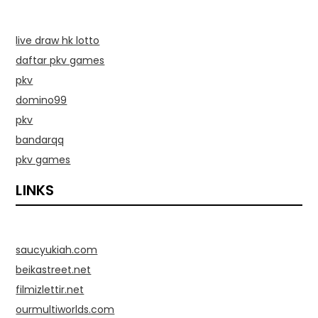
live draw hk lotto
daftar pkv games
pkv
domino99
pkv
bandarqq
pkv games
LINKS
saucyukiah.com
beikastreet.net
filmizlettir.net
ourmultiworlds.com