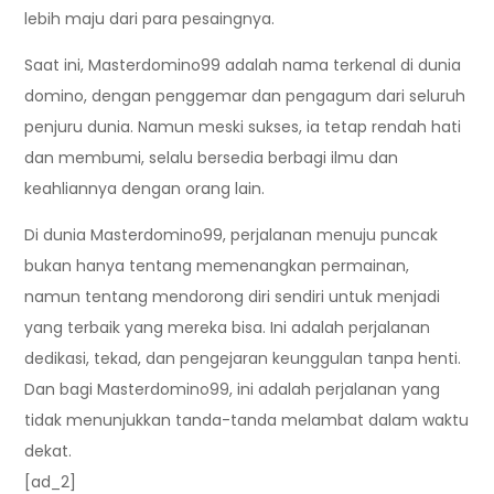
lebih maju dari para pesaingnya.
Saat ini, Masterdomino99 adalah nama terkenal di dunia
domino, dengan penggemar dan pengagum dari seluruh
penjuru dunia. Namun meski sukses, ia tetap rendah hati
dan membumi, selalu bersedia berbagi ilmu dan
keahliannya dengan orang lain.
Di dunia Masterdomino99, perjalanan menuju puncak
bukan hanya tentang memenangkan permainan,
namun tentang mendorong diri sendiri untuk menjadi
yang terbaik yang mereka bisa. Ini adalah perjalanan
dedikasi, tekad, dan pengejaran keunggulan tanpa henti.
Dan bagi Masterdomino99, ini adalah perjalanan yang
tidak menunjukkan tanda-tanda melambat dalam waktu
dekat.
[ad_2]