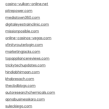
casino-vulkan-online.net
pitrepower.com
mediatown360.com
digitaleyestrainclinic.com
missionposible.com
online-casinos-vegas.com
xfinityrouterlogin.com
marketingjacks.com
topappliancereviews.com
trickytechupdates.com
hindiabhimaan.com
khabresach.com
thecbdblogs.com
autoresearchchemicals.com
apnabusinesskaro.com
suleckiego.com