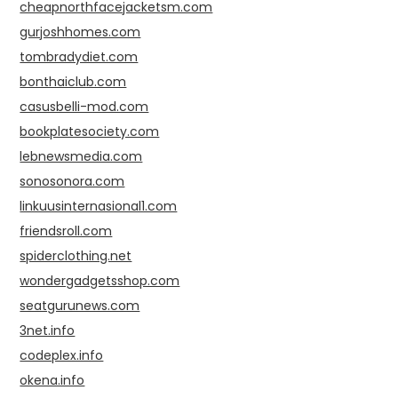
cheapnorthfacejacketsm.com
gurjoshhomes.com
tombradydiet.com
bonthaiclub.com
casusbelli-mod.com
bookplatesociety.com
lebnewsmedia.com
sonosonora.com
linkuusinternasional1.com
friendsroll.com
spiderclothing.net
wondergadgetsshop.com
seatgurunews.com
3net.info
codeplex.info
okena.info