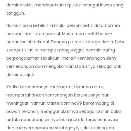
domino lokal, mendapatkan reputasi sebagai lawan yang
tangguh.
Namun baru setelah ia mulai berkompetisi di turnamen
nasional dan internasional, Masterdomino99 benar-
benar mulai terkenal. Dengan pikiran strategis dan refleks
secepat kilat, ia mampu mengungguli pemain paling
berpengalaman sekalipun, meraih kemenangan demi
kemenangan dan mengokohkan statusnya sebagai ahli
domino sejati.
Ketika ketenarannya meningkat, tekanan untuk
mempertahankan kemenangan beruntunnya pun
meningkat. Namun Masterdomino99 berkembang di
bawah tekanan, menggunakannya sebagai bahan bakar
untuk mendorong dirinya lebih jauh. Ia terus berinovasi
dan menyempurnakan strateginya, selalu selangkah