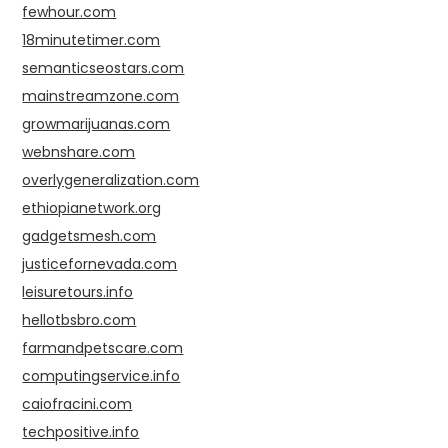
fewhour.com
18minutetimer.com
semanticseostars.com
mainstreamzone.com
growmarijuanas.com
webnshare.com
overlygeneralization.com
ethiopianetwork.org
gadgetsmesh.com
justicefornevada.com
leisuretours.info
hellotbsbro.com
farmandpetscare.com
computingservice.info
caiofracini.com
techpositive.info