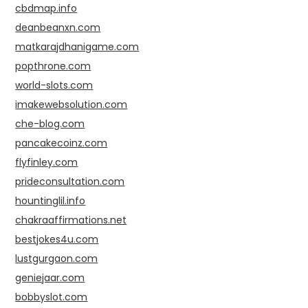
cbdmap.info
deanbeanxn.com
matkarajdhanigame.com
popthrone.com
world-slots.com
imakewebsolution.com
che-blog.com
pancakecoinz.com
flyfinley.com
prideconsultation.com
hountinglil.info
chakraaffirmations.net
bestjokes4u.com
lustgurgaon.com
geniejaar.com
bobbyslot.com