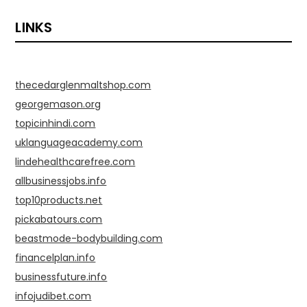
LINKS
thecedarglenmaltshop.com
georgemason.org
topicinhindi.com
uklanguageacademy.com
lindehealthcarefree.com
allbusinessjobs.info
top10products.net
pickabatours.com
beastmode-bodybuilding.com
financelplan.info
businessfuture.info
infojudibet.com