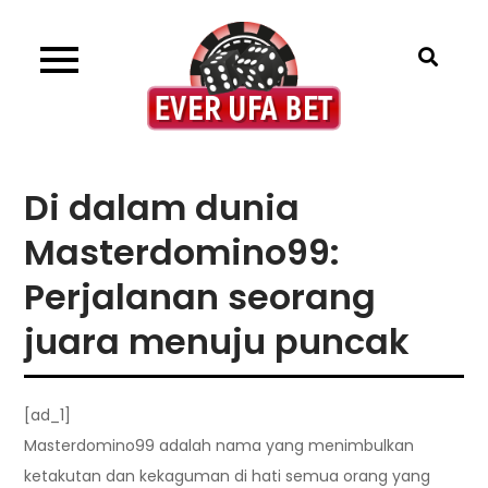
Skip
to
content
PKV Games:
Dapatkan pengalaman bermain poker di situs
terpercaya dengan PKV Games. Nikmati
permainan poker dengan sistem yang adil
Pengalaman
Di dalam dunia
dan peluang menang yang tinggi.
Bermain Poker di
Masterdomino99:
Perjalanan seorang
Situs Terpercaya
juara menuju puncak
[ad_1]
Masterdomino99 adalah nama yang menimbulkan
ketakutan dan kekaguman di hati semua orang yang