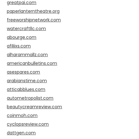
greatpai.com
paperlanterntheatre.org
freeworshipnetwork.com
watercraftllc.com
abourge.com
afiliixs.com
alharammallz.com
americanbulletins.com
asespares.com
arabianstime.com
atticabblues.com
autometropolist.com
beautycreamreview.com
coinmoh.com
cyclopsreview.com
dattgen.com