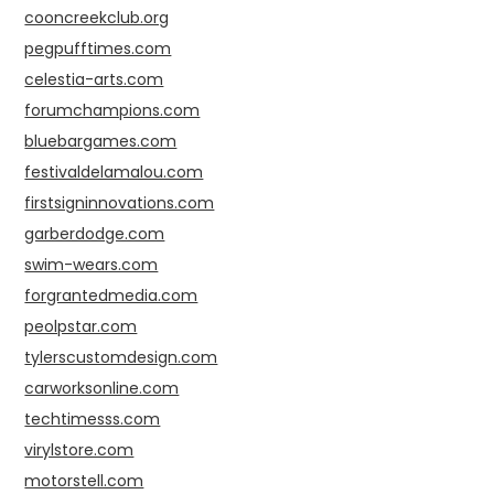
cooncreekclub.org
pegpufftimes.com
celestia-arts.com
forumchampions.com
bluebargames.com
festivaldelamalou.com
firstsigninnovations.com
garberdodge.com
swim-wears.com
forgrantedmedia.com
peolpstar.com
tylerscustomdesign.com
carworksonline.com
techtimesss.com
virylstore.com
motorstell.com