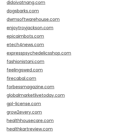
didoivatnang.com
dogsbarks.com
dwmsoftwarehouse.com
enjoytroyjackson.com
epicaimbots.com
etech4news.com
expresspsychedelicsshop.com
fashionistani.com
feelingswed.com
firecabal.com
forbessmagazine.com
globalmarketlivetoday.com
gpl-license.com
grow2every.com
healthhousecare.com
healthkartreview.com