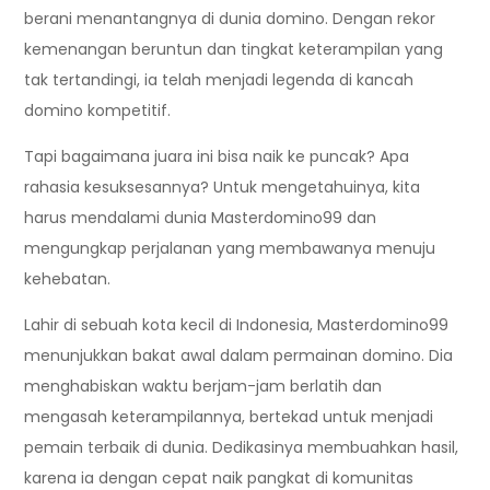
berani menantangnya di dunia domino. Dengan rekor
kemenangan beruntun dan tingkat keterampilan yang
tak tertandingi, ia telah menjadi legenda di kancah
domino kompetitif.
Tapi bagaimana juara ini bisa naik ke puncak? Apa
rahasia kesuksesannya? Untuk mengetahuinya, kita
harus mendalami dunia Masterdomino99 dan
mengungkap perjalanan yang membawanya menuju
kehebatan.
Lahir di sebuah kota kecil di Indonesia, Masterdomino99
menunjukkan bakat awal dalam permainan domino. Dia
menghabiskan waktu berjam-jam berlatih dan
mengasah keterampilannya, bertekad untuk menjadi
pemain terbaik di dunia. Dedikasinya membuahkan hasil,
karena ia dengan cepat naik pangkat di komunitas