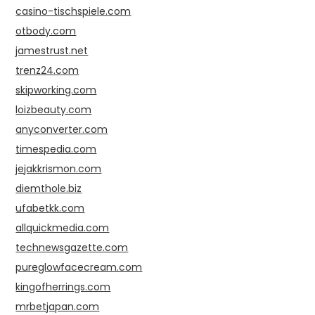
casino-tischspiele.com
otbody.com
jamestrust.net
trenz24.com
skipworking.com
loizbeauty.com
anyconverter.com
timespedia.com
jejakkrismon.com
diemthole.biz
ufabetkk.com
allquickmedia.com
technewsgazette.com
pureglowfacecream.com
kingofherrings.com
mrbetjapan.com