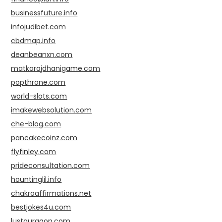
businessfuture.info
infojudibet.com
cbdmap.info
deanbeanxn.com
matkarajdhanigame.com
popthrone.com
world-slots.com
imakewebsolution.com
che-blog.com
pancakecoinz.com
flyfinley.com
prideconsultation.com
hountinglil.info
chakraaffirmations.net
bestjokes4u.com
lustgurgaon.com