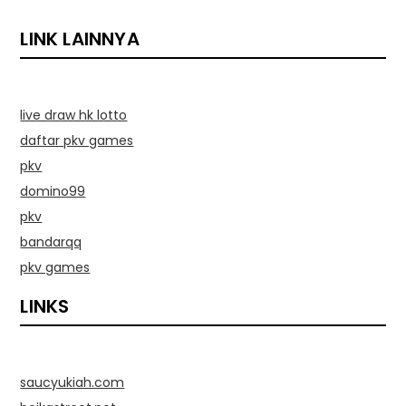
LINK LAINNYA
live draw hk lotto
daftar pkv games
pkv
domino99
pkv
bandarqq
pkv games
LINKS
saucyukiah.com