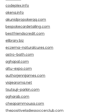
codeplex.info
okena.info
akunidpropokerqq.com
bespokecardetailing.com
bestfriendscredit.com
elibrary.biz
eczema-naturalcures.com
astro-bath.com
aghapal.com
altu-expo.com
authorjennijames.com
viajearoma.net
tsutsuji-parkin.com
agharab.com
cheapammousa.com
thepositiveladiessoccerclub.com