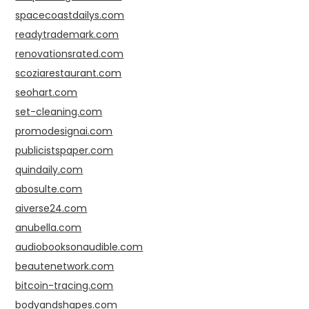
spacecoastdailys.com
readytrademark.com
renovationsrated.com
scoziarestaurant.com
seohart.com
set-cleaning.com
promodesignai.com
publicistspaper.com
quindaily.com
abosulte.com
aiverse24.com
anubella.com
audiobooksonaudible.com
beautenetwork.com
bitcoin-tracing.com
bodyandshapes.com