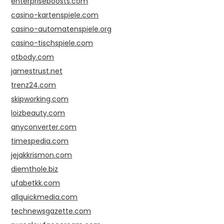
enterpriseboosts.com
casino-kartenspiele.com
casino-automatenspiele.org
casino-tischspiele.com
otbody.com
jamestrust.net
trenz24.com
skipworking.com
loizbeauty.com
anyconverter.com
timespedia.com
jejakkrismon.com
diemthole.biz
ufabetkk.com
allquickmedia.com
technewsgazette.com