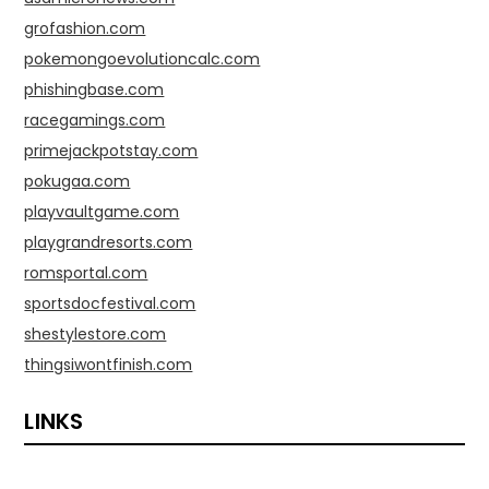
grofashion.com
pokemongoevolutioncalc.com
phishingbase.com
racegamings.com
primejackpotstay.com
pokugaa.com
playvaultgame.com
playgrandresorts.com
romsportal.com
sportsdocfestival.com
shestylestore.com
thingsiwontfinish.com
LINKS