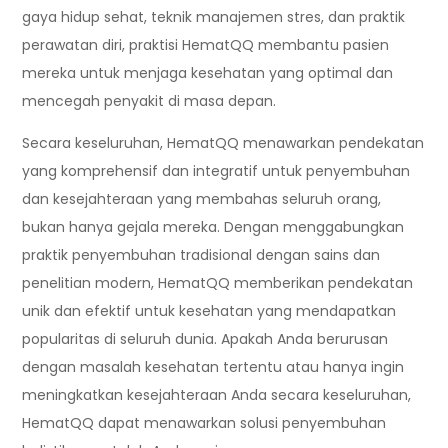
gaya hidup sehat, teknik manajemen stres, dan praktik
perawatan diri, praktisi HematQQ membantu pasien
mereka untuk menjaga kesehatan yang optimal dan
mencegah penyakit di masa depan.
Secara keseluruhan, HematQQ menawarkan pendekatan
yang komprehensif dan integratif untuk penyembuhan
dan kesejahteraan yang membahas seluruh orang,
bukan hanya gejala mereka. Dengan menggabungkan
praktik penyembuhan tradisional dengan sains dan
penelitian modern, HematQQ memberikan pendekatan
unik dan efektif untuk kesehatan yang mendapatkan
popularitas di seluruh dunia. Apakah Anda berurusan
dengan masalah kesehatan tertentu atau hanya ingin
meningkatkan kesejahteraan Anda secara keseluruhan,
HematQQ dapat menawarkan solusi penyembuhan