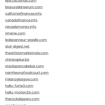
epictacoshop.com
biopuraskinserum.com
californiafinances.info
canadafinance.info
nevadamoney.info
rimene.com
ledepanneur-pigalle.com
dvd-digest.net
theartistsmarketnola.com
chiranaplus.biz
stackspancakebar.com
namheongfoodcourt.com
milanoglasgow.com
hallu-forte3.com
hallu-motion24.com
therockskippers.com