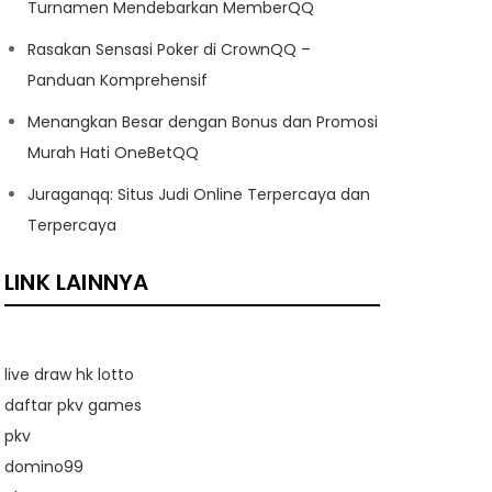
Turnamen Mendebarkan MemberQQ
Rasakan Sensasi Poker di CrownQQ –
Panduan Komprehensif
Menangkan Besar dengan Bonus dan Promosi
Murah Hati OneBetQQ
Juraganqq: Situs Judi Online Terpercaya dan
Terpercaya
LINK LAINNYA
live draw hk lotto
daftar pkv games
pkv
domino99