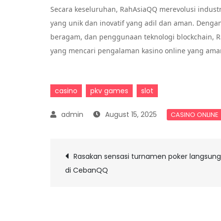
Secara keseluruhan, RahAsiaQQ merevolusi indus
yang unik dan inovatif yang adil dan aman. Denga
beragam, dan penggunaan teknologi blockchain, 
yang mencari pengalaman kasino online yang ama
casino
pkv games
slot
August 15, 2025
CASINO ONLINE
Post
Rasakan sensasi turnamen poker langsung
di CebanQQ
navigation