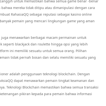
gi canggih untuk memastikan bahwa semua game benar -benar
 bahwa mereka tidak ditipu atau dimanipulasi dengan cara
mbuat RahasiaQQ sebagai reputasi sebagai kasino online
n banyak pemain yang mencari lingkungan game yang aman
QQ juga menawarkan berbagai macam permainan untuk
k seperti blackjack dan roulette hingga opsi yang lebih
platform ini memiliki sesuatu untuk semua orang. Pilihan
main tidak pernah bosan dan selalu memiliki sesuatu yang
sioner adalah penggunaan teknologi blockchain. Dengan
ahAsiaQQ dapat menawarkan pemain tingkat keamanan dan
ainnya. Teknologi Blockchain memastikan bahwa semua transaksi
ketenangan pikiran kepada para pemain bahwa informasi