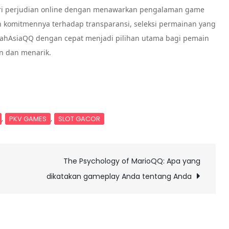
tri perjudian online dengan menawarkan pengalaman game
n komitmennya terhadap transparansi, seleksi permainan yang
RahAsiaQQ dengan cepat menjadi pilihan utama bagi pemain
n dan menarik.
,
,
PKV GAMES
SLOT GACOR
The Psychology of MarioQQ: Apa yang
dikatakan gameplay Anda tentang Anda