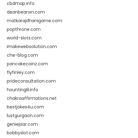
cbdmap.info
deanbeanxn.com
matkarajdhanigame.com
popthrone.com
world-slots.com
imakewebsolution.com
che-blog.com
pancakecoinz.com
flyfinley.com
prideconsultation.com
hountinglil.info
chakraaffirmations.net
bestjokes4u.com
lustgurgaon.com
geniejaar.com
bobbyslot.com