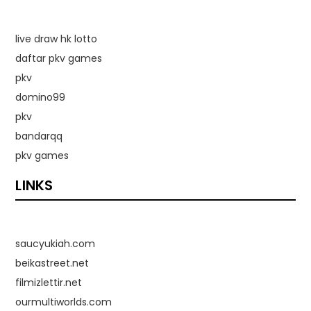
live draw hk lotto
daftar pkv games
pkv
domino99
pkv
bandarqq
pkv games
LINKS
saucyukiah.com
beikastreet.net
filmizlettir.net
ourmultiworlds.com