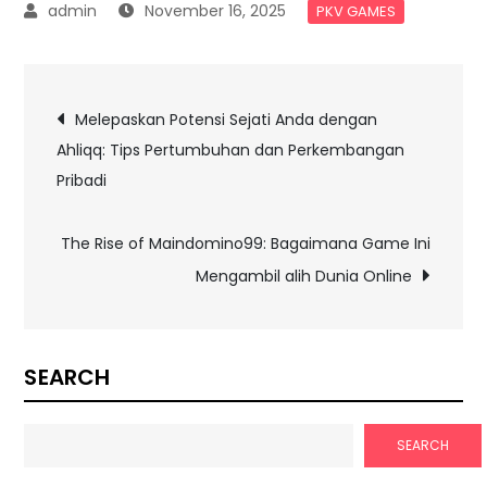
November 16, 2025
PKV GAMES
Post
Melepaskan Potensi Sejati Anda dengan
Ahliqq: Tips Pertumbuhan dan Perkembangan
navigation
Pribadi
The Rise of Maindomino99: Bagaimana Game Ini
Mengambil alih Dunia Online
SEARCH
SEARCH