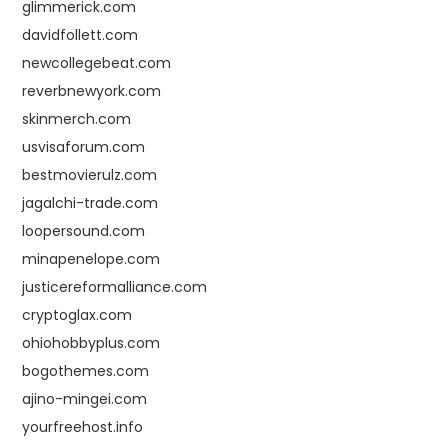
glimmerick.com
davidfollett.com
newcollegebeat.com
reverbnewyork.com
skinmerch.com
usvisaforum.com
bestmovierulz.com
jagalchi-trade.com
loopersound.com
minapenelope.com
justicereformalliance.com
cryptoglax.com
ohiohobbyplus.com
bogothemes.com
ajino-mingei.com
yourfreehost.info