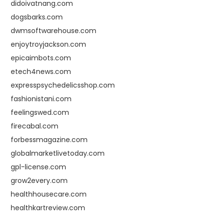
didoivatnang.com
dogsbarks.com
dwmsoftwarehouse.com
enjoytroyjackson.com
epicaimbots.com
etech4news.com
expresspsychedelicsshop.com
fashionistani.com
feelingswed.com
firecabal.com
forbessmagazine.com
globalmarketlivetoday.com
gpl-license.com
grow2every.com
healthhousecare.com
healthkartreview.com