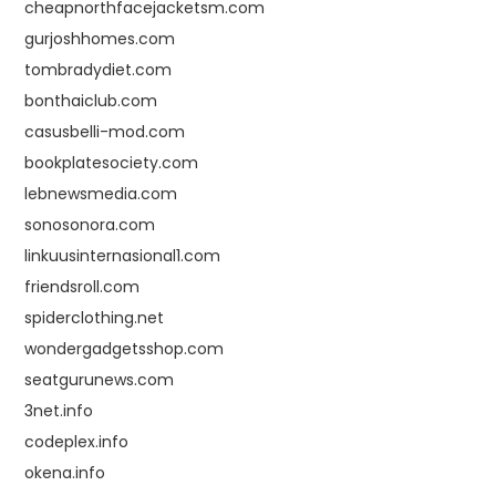
cheapnorthfacejacketsm.com
gurjoshhomes.com
tombradydiet.com
bonthaiclub.com
casusbelli-mod.com
bookplatesociety.com
lebnewsmedia.com
sonosonora.com
linkuusinternasional1.com
friendsroll.com
spiderclothing.net
wondergadgetsshop.com
seatgurunews.com
3net.info
codeplex.info
okena.info