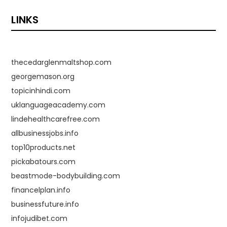
LINKS
thecedarglenmaltshop.com
georgemason.org
topicinhindi.com
uklanguageacademy.com
lindehealthcarefree.com
allbusinessjobs.info
top10products.net
pickabatours.com
beastmode-bodybuilding.com
financelplan.info
businessfuture.info
infojudibet.com