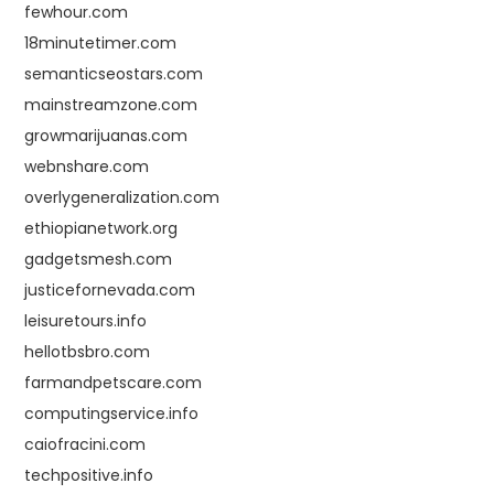
fewhour.com
18minutetimer.com
semanticseostars.com
mainstreamzone.com
growmarijuanas.com
webnshare.com
overlygeneralization.com
ethiopianetwork.org
gadgetsmesh.com
justicefornevada.com
leisuretours.info
hellotbsbro.com
farmandpetscare.com
computingservice.info
caiofracini.com
techpositive.info