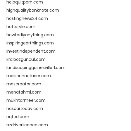
helpquitporn.com
highqualitybanknote.com
hostingnews24.com
hottstyle.com
howtodiyanything.com
inspiringearthlings.com
investindependent.com
kralbozguncu1.com
landscapinggainesvillefl.com
maisonhauturier.com
mascreator.com
menafahmi.com
mukhtarmeer.com
nascartoday.com
nqted.com
nzdriverlicence.com