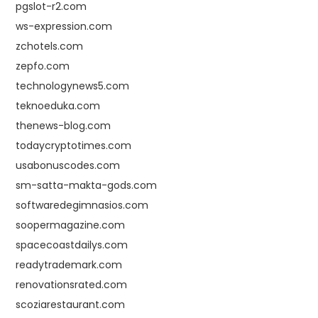
pgslot-r2.com
ws-expression.com
zchotels.com
zepfo.com
technologynews5.com
teknoeduka.com
thenews-blog.com
todaycryptotimes.com
usabonuscodes.com
sm-satta-makta-gods.com
softwaredegimnasios.com
soopermagazine.com
spacecoastdailys.com
readytrademark.com
renovationsrated.com
scoziarestaurant.com