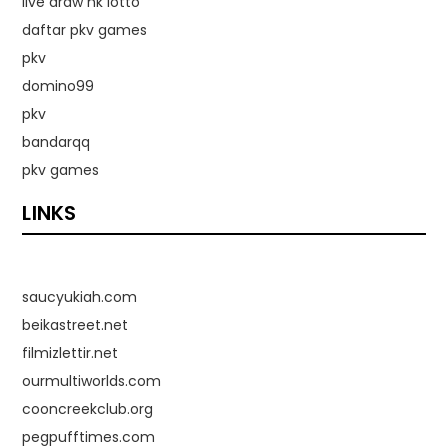
live draw hk lotto
daftar pkv games
pkv
domino99
pkv
bandarqq
pkv games
LINKS
saucyukiah.com
beikastreet.net
filmizlettir.net
ourmultiworlds.com
cooncreekclub.org
pegpufftimes.com