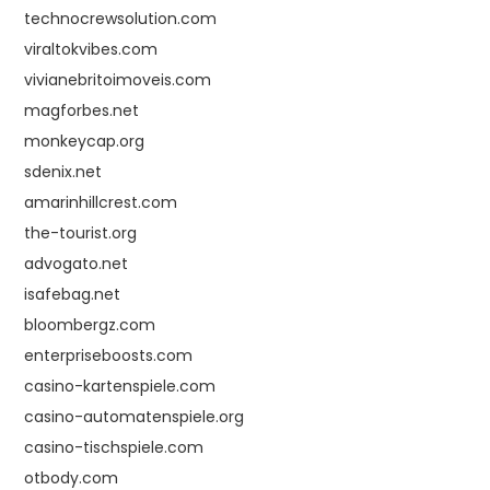
technocrewsolution.com
viraltokvibes.com
vivianebritoimoveis.com
magforbes.net
monkeycap.org
sdenix.net
amarinhillcrest.com
the-tourist.org
advogato.net
isafebag.net
bloombergz.com
enterpriseboosts.com
casino-kartenspiele.com
casino-automatenspiele.org
casino-tischspiele.com
otbody.com