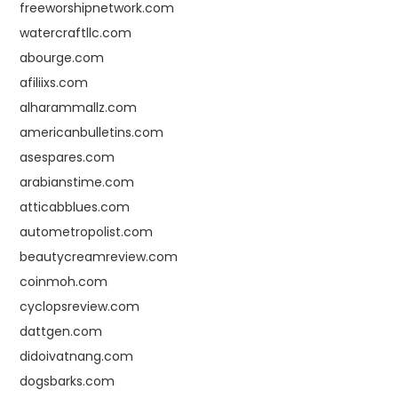
freeworshipnetwork.com
watercraftllc.com
abourge.com
afiliixs.com
alharammallz.com
americanbulletins.com
asespares.com
arabianstime.com
atticabblues.com
autometropolist.com
beautycreamreview.com
coinmoh.com
cyclopsreview.com
dattgen.com
didoivatnang.com
dogsbarks.com