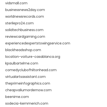
vidsmall.com
businessnews2day.com
worldnewsrecords.com
sterilepro24.com
solidtechbusiness.com
reviewcardgaming.com
experiencedexpertstowingservice.com
blackheadsshop.com
location-voiture-casablanca.org
kpaulbartelme.com
comedyclubofhiltonhead.com
virtualartsassistant.com
theprimeinfographics.com
cheapvaliumordernow.com
beenime.com
sodecia-kemmerich.com