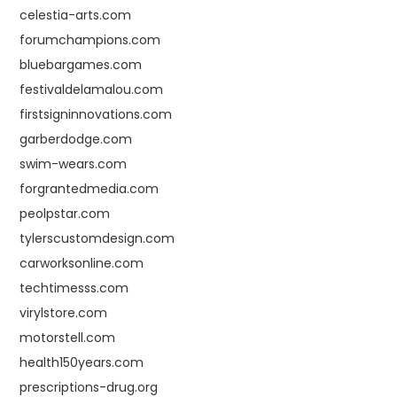
celestia-arts.com
forumchampions.com
bluebargames.com
festivaldelamalou.com
firstsigninnovations.com
garberdodge.com
swim-wears.com
forgrantedmedia.com
peolpstar.com
tylerscustomdesign.com
carworksonline.com
techtimesss.com
virylstore.com
motorstell.com
health150years.com
prescriptions-drug.org