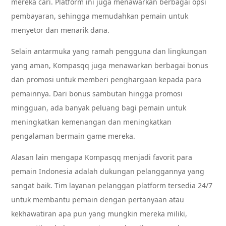
mereka cari. Platform ini juga menawarkan berbagai opsi
pembayaran, sehingga memudahkan pemain untuk
menyetor dan menarik dana.
Selain antarmuka yang ramah pengguna dan lingkungan
yang aman, Kompasqq juga menawarkan berbagai bonus
dan promosi untuk memberi penghargaan kepada para
pemainnya. Dari bonus sambutan hingga promosi
mingguan, ada banyak peluang bagi pemain untuk
meningkatkan kemenangan dan meningkatkan
pengalaman bermain game mereka.
Alasan lain mengapa Kompasqq menjadi favorit para
pemain Indonesia adalah dukungan pelanggannya yang
sangat baik. Tim layanan pelanggan platform tersedia 24/7
untuk membantu pemain dengan pertanyaan atau
kekhawatiran apa pun yang mungkin mereka miliki,