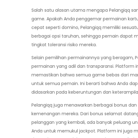
Salah satu alasan utama mengapa Pelangiqq sanga
game. Apakah Anda penggemar permainan kartu tr
cepat seperti domino, Pelangiqq memiliki sesua
berbagai opsi taruhan, sehingga pemain dapat m
tingkat toleransi risiko mereka.
Selain pemilihan permainannya yang beragam, 
permainan yang adil dan transparansi. Platform 
memastikan bahwa semua game bebas dari mani
untuk semua pemain. Ini berarti bahwa Anda d
didasarkan pada keberuntungan dan keterampilan
Pelangiqq juga menawarkan berbagai bonus d
kemenangan mereka. Dari bonus selamat datang 
pelanggan yang kembali, ada banyak peluang un
Anda untuk memukul jackpot. Platform ini juga