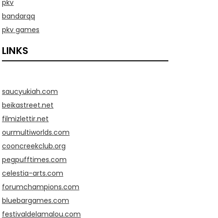
pkv
bandarqq
pkv games
LINKS
saucyukiah.com
beikastreet.net
filmizlettir.net
ourmultiworlds.com
cooncreekclub.org
pegpufftimes.com
celestia-arts.com
forumchampions.com
bluebargames.com
festivaldelamalou.com