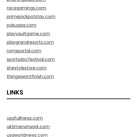
racegamings.com
primejackpotstay.com
pokugaa.com
playvaultgame.com
playgrandresorts.com
romsportal.com
sportsdocfestival.com
shestylestore.com
thingsiwontfinish.com
LINKS
usafullnewz.com
uktimenetwork.com
usaworldnewz.com