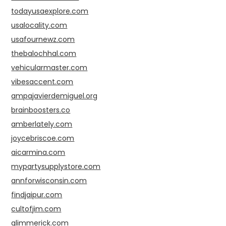
todayusaexplore.com
usalocality.com
usafournewz.com
thebalochhal.com
vehicularmaster.com
vibesaccent.com
ampajavierdemiguel.org
brainboosters.co
amberlately.com
joycebriscoe.com
aicarmina.com
mypartysupplystore.com
annforwisconsin.com
findjaipur.com
cultofjim.com
glimmerick.com