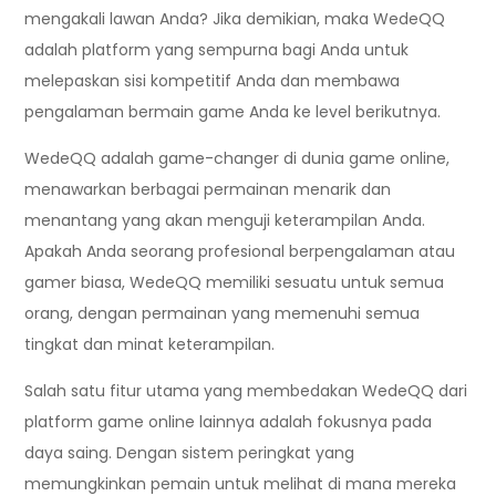
mengakali lawan Anda? Jika demikian, maka WedeQQ
adalah platform yang sempurna bagi Anda untuk
melepaskan sisi kompetitif Anda dan membawa
pengalaman bermain game Anda ke level berikutnya.
WedeQQ adalah game-changer di dunia game online,
menawarkan berbagai permainan menarik dan
menantang yang akan menguji keterampilan Anda.
Apakah Anda seorang profesional berpengalaman atau
gamer biasa, WedeQQ memiliki sesuatu untuk semua
orang, dengan permainan yang memenuhi semua
tingkat dan minat keterampilan.
Salah satu fitur utama yang membedakan WedeQQ dari
platform game online lainnya adalah fokusnya pada
daya saing. Dengan sistem peringkat yang
memungkinkan pemain untuk melihat di mana mereka