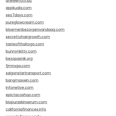
anewentity.biz
appkuala.com
seo7days.com
pureglowcream.com
bloemenbezorgenvandaag.com
secrettohairgrowth.com
tasteofthaitogo.com
bunnynkitty.com
bezopasnik.org
fjmnxga.com
saigonstartransport.com
bangmaxwin.com
infonetive.com
epictacoshop.com
biopuraskinserum.com
californiafinances.info