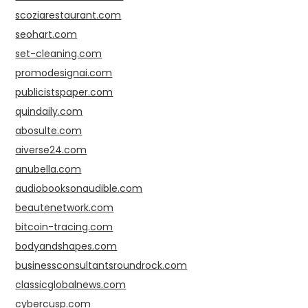
scoziarestaurant.com
seohart.com
set-cleaning.com
promodesignai.com
publicistspaper.com
quindaily.com
abosulte.com
aiverse24.com
anubella.com
audiobooksonaudible.com
beautenetwork.com
bitcoin-tracing.com
bodyandshapes.com
businessconsultantsroundrock.com
classicglobalnews.com
cybercusp.com