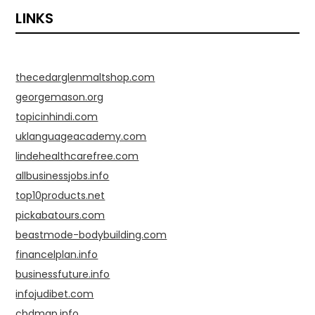
LINKS
thecedarglenmaltshop.com
georgemason.org
topicinhindi.com
uklanguageacademy.com
lindehealthcarefree.com
allbusinessjobs.info
top10products.net
pickabatours.com
beastmode-bodybuilding.com
financelplan.info
businessfuture.info
infojudibet.com
cbdmap.info