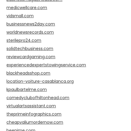
medicwellcare.com
vidsmall.com
businessnews2day.com
worldnewsrecords.com
sterilepro24.com
solidtechbusiness.com
reviewcardgaming.com
experiencedexpertstowingservice.com
blackheadsshop.com
location-voiture-casablanca.org
kpaulbartelme.com
comedyclubofhiltonhead.com
virtualartsassistant.com
theprimeinfographics.com
cheapvaliumordernow.com
beenime.com