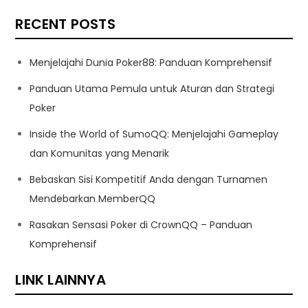
RECENT POSTS
Menjelajahi Dunia Poker88: Panduan Komprehensif
Panduan Utama Pemula untuk Aturan dan Strategi
Poker
Inside the World of SumoQQ: Menjelajahi Gameplay
dan Komunitas yang Menarik
Bebaskan Sisi Kompetitif Anda dengan Turnamen
Mendebarkan MemberQQ
Rasakan Sensasi Poker di CrownQQ – Panduan
Komprehensif
LINK LAINNYA