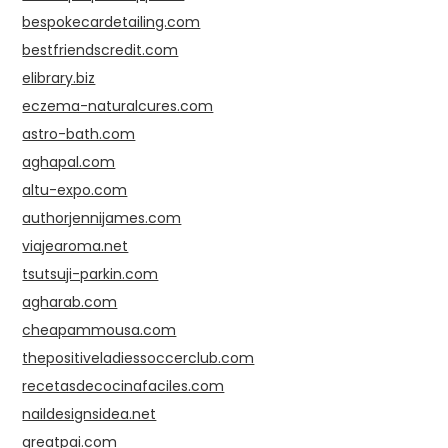
bespokecardetailing.com
bestfriendscredit.com
elibrary.biz
eczema-naturalcures.com
astro-bath.com
aghapal.com
altu-expo.com
authorjennijames.com
viajearoma.net
tsutsuji-parkin.com
agharab.com
cheapammousa.com
thepositiveladiessoccerclub.com
recetasdecocinafaciles.com
naildesignsidea.net
greatpai.com