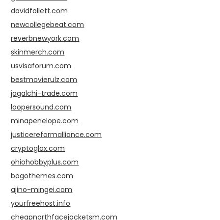
davidfollett.com
newcollegebeat.com
reverbnewyork.com
skinmerch.com
usvisaforum.com
bestmovierulz.com
jagalchi-trade.com
loopersound.com
minapenelope.com
justicereformalliance.com
cryptoglax.com
ohiohobbyplus.com
bogothemes.com
ajino-mingei.com
yourfreehost.info
cheapnorthfacejacketsm.com