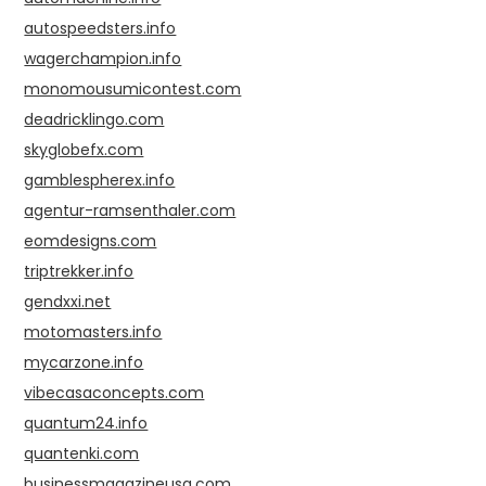
autospeedsters.info
wagerchampion.info
monomousumicontest.com
deadricklingo.com
skyglobefx.com
gamblespherex.info
agentur-ramsenthaler.com
eomdesigns.com
triptrekker.info
gendxxi.net
motomasters.info
mycarzone.info
vibecasaconcepts.com
quantum24.info
quantenki.com
businessmagazineusa.com