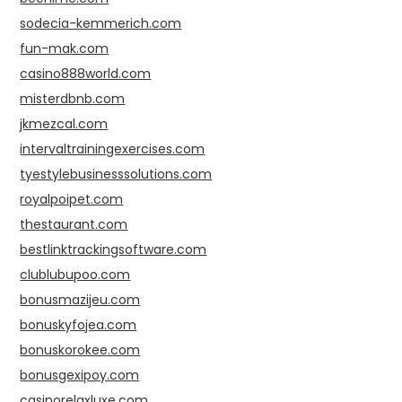
sodecia-kemmerich.com
fun-mak.com
casino888world.com
misterdbnb.com
jkmezcal.com
intervaltrainingexercises.com
tyestylebusinesssolutions.com
royalpoipet.com
thestaurant.com
bestlinktrackingsoftware.com
clublubupoo.com
bonusmazijeu.com
bonuskyfojea.com
bonuskorokee.com
bonusgexipoy.com
casinorelaxluxe.com