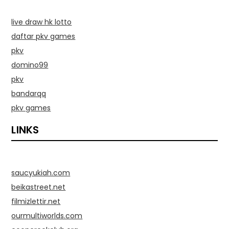
live draw hk lotto
daftar pkv games
pkv
domino99
pkv
bandarqq
pkv games
LINKS
saucyukiah.com
beikastreet.net
filmizlettir.net
ourmultiworlds.com