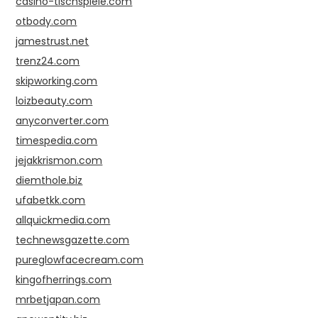
casino-tischspiele.com
otbody.com
jamestrust.net
trenz24.com
skipworking.com
loizbeauty.com
anyconverter.com
timespedia.com
jejakkrismon.com
diemthole.biz
ufabetkk.com
allquickmedia.com
technewsgazette.com
pureglowfacecream.com
kingofherrings.com
mrbetjapan.com