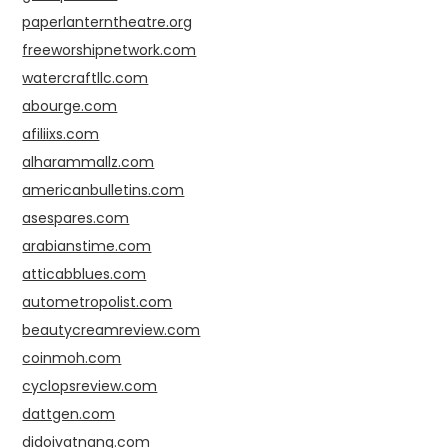
paperlanterntheatre.org
freeworshipnetwork.com
watercraftllc.com
abourge.com
afiliixs.com
alharammallz.com
americanbulletins.com
asespares.com
arabianstime.com
atticabblues.com
autometropolist.com
beautycreamreview.com
coinmoh.com
cyclopsreview.com
dattgen.com
didoivatnang.com