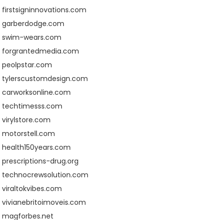
firstsigninnovations.com
garberdodge.com
swim-wears.com
forgrantedmedia.com
peolpstar.com
tylerscustomdesign.com
carworksonline.com
techtimesss.com
virylstore.com
motorstell.com
health150years.com
prescriptions-drug.org
technocrewsolution.com
viraltokvibes.com
vivianebritoimoveis.com
magforbes.net