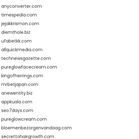
anyconverter.com
timespedia.com
jejakkrismon.com
diemthole.biz
ufabetkk.com
allquickmedia.com
technewsgazette.com
pureglowfacecream.com
kingofherrings.com
mrbetjapan.com
anewentity.biz
appkuala.com
seo7days.com
pureglowcream.com
bloemenbezorgenvandaag.com
secrettohairgrowth.com