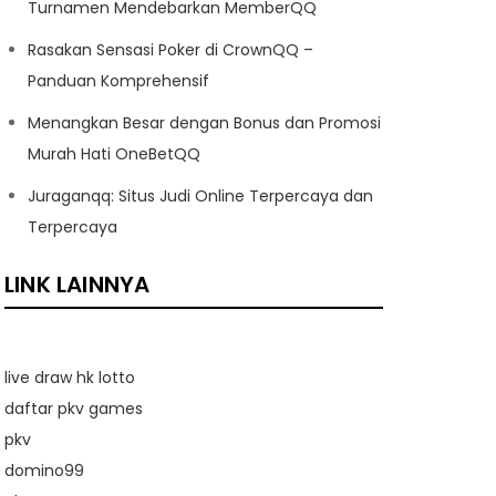
Turnamen Mendebarkan MemberQQ
Rasakan Sensasi Poker di CrownQQ –
Panduan Komprehensif
Menangkan Besar dengan Bonus dan Promosi
Murah Hati OneBetQQ
Juraganqq: Situs Judi Online Terpercaya dan
Terpercaya
LINK LAINNYA
live draw hk lotto
daftar pkv games
pkv
domino99