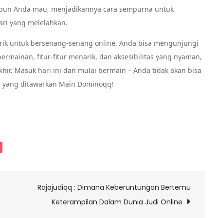
pun Anda mau, menjadikannya cara sempurna untuk
ri yang melelahkan.
arik untuk bersenang-senang online, Anda bisa mengunjungi
mainan, fitur-fitur menarik, dan aksesibilitas yang nyaman,
hir. Masuk hari ini dan mulai bermain – Anda tidak akan bisa
 yang ditawarkan Main Dominoqq!
Rajajudiqq : Dimana Keberuntungan Bertemu
Keterampilan Dalam Dunia Judi Online