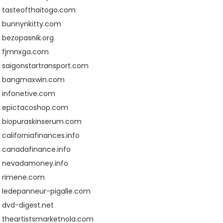
tasteofthaitogo.com
bunnynkitty.com
bezopasnik.org
fjmnxga.com
saigonstartransport.com
bangmaxwin.com
infonetive.com
epictacoshop.com
biopuraskinserum.com
californiafinances.info
canadafinance.info
nevadamoney.info
rimene.com
ledepanneur-pigalle.com
dvd-digest.net
theartistsmarketnola.com