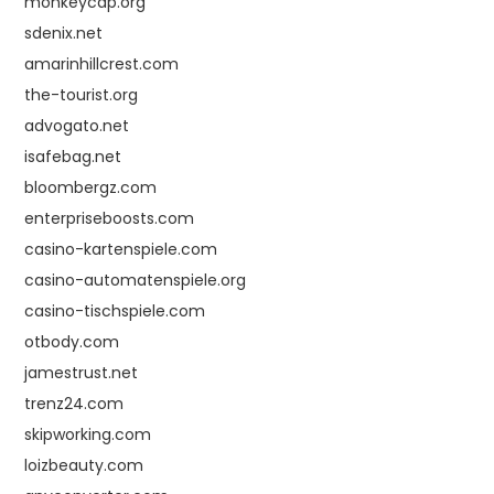
monkeycap.org
sdenix.net
amarinhillcrest.com
the-tourist.org
advogato.net
isafebag.net
bloombergz.com
enterpriseboosts.com
casino-kartenspiele.com
casino-automatenspiele.org
casino-tischspiele.com
otbody.com
jamestrust.net
trenz24.com
skipworking.com
loizbeauty.com