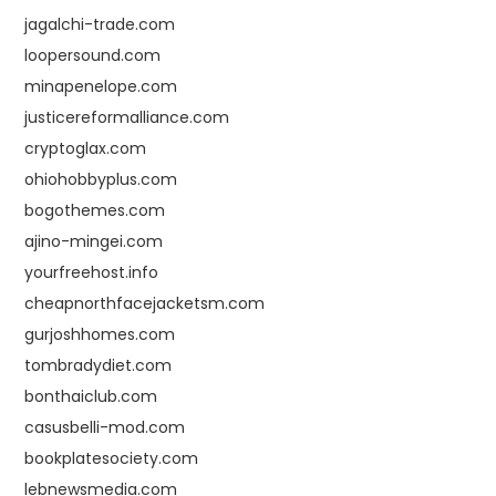
jagalchi-trade.com
loopersound.com
minapenelope.com
justicereformalliance.com
cryptoglax.com
ohiohobbyplus.com
bogothemes.com
ajino-mingei.com
yourfreehost.info
cheapnorthfacejacketsm.com
gurjoshhomes.com
tombradydiet.com
bonthaiclub.com
casusbelli-mod.com
bookplatesociety.com
lebnewsmedia.com