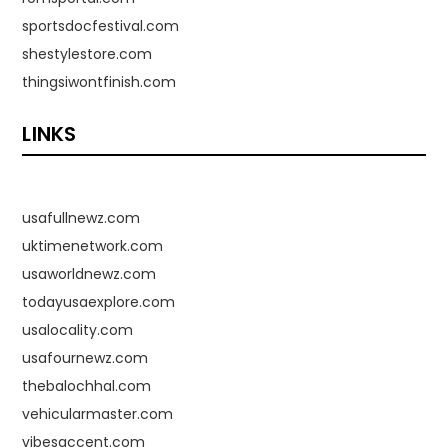
sportsdocfestival.com
shestylestore.com
thingsiwontfinish.com
LINKS
usafullnewz.com
uktimenetwork.com
usaworldnewz.com
todayusaexplore.com
usalocality.com
usafournewz.com
thebalochhal.com
vehicularmaster.com
vibesaccent.com