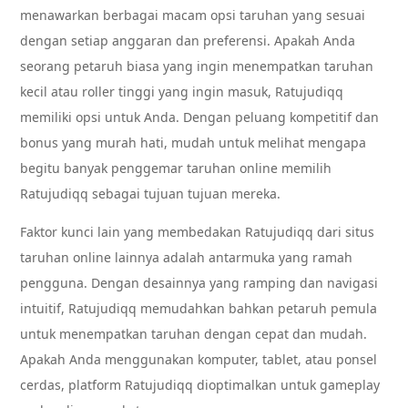
menawarkan berbagai macam opsi taruhan yang sesuai
dengan setiap anggaran dan preferensi. Apakah Anda
seorang petaruh biasa yang ingin menempatkan taruhan
kecil atau roller tinggi yang ingin masuk, Ratujudiqq
memiliki opsi untuk Anda. Dengan peluang kompetitif dan
bonus yang murah hati, mudah untuk melihat mengapa
begitu banyak penggemar taruhan online memilih
Ratujudiqq sebagai tujuan tujuan mereka.
Faktor kunci lain yang membedakan Ratujudiqq dari situs
taruhan online lainnya adalah antarmuka yang ramah
pengguna. Dengan desainnya yang ramping dan navigasi
intuitif, Ratujudiqq memudahkan bahkan petaruh pemula
untuk menempatkan taruhan dengan cepat dan mudah.
Apakah Anda menggunakan komputer, tablet, atau ponsel
cerdas, platform Ratujudiqq dioptimalkan untuk gameplay