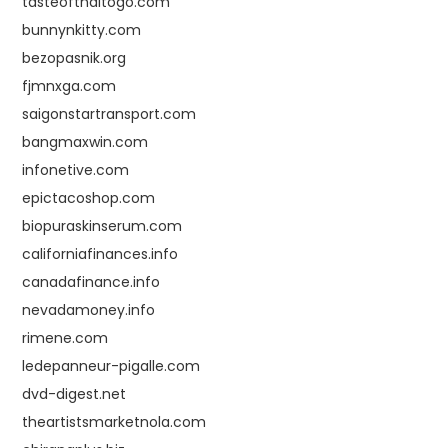
tasteofthaitogo.com
bunnynkitty.com
bezopasnik.org
fjmnxga.com
saigonstartransport.com
bangmaxwin.com
infonetive.com
epictacoshop.com
biopuraskinserum.com
californiafinances.info
canadafinance.info
nevadamoney.info
rimene.com
ledepanneur-pigalle.com
dvd-digest.net
theartistsmarketnola.com