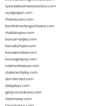
tyestylebusinesssolutions.com
royalpoipet.com
thestaurant.com
bestlinktrackingsoftware.com
clublubupoo.com
bonusmazijeu.com
bonuskyfojea.com
bonuskorokee.com
bonusgexipoy.com
casinorelaxluxe.com
clubetechplay.com
domdombd.com
dailyplayz.com
getprocrackhere.com
fastinnews.com
fannybanny.com