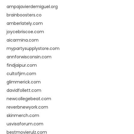
ampajavierdemiguel.org
brainboosters.co
amberlately.com
joycebriscoe.com
aicarmina.com
mypartysupplystore.com
annforwisconsin.com
findjaipur.com
cultofjim.com
glimmerick.com
davidfollett.com
newcollegebeat.com
reverbnewyork.com
skinmerch.com
usvisaforum.com
bestmovierulz.com