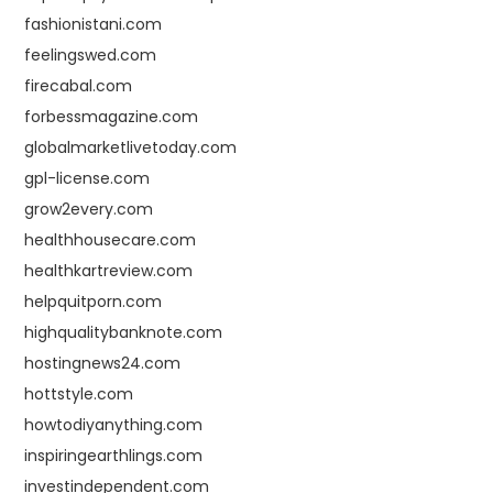
fashionistani.com
feelingswed.com
firecabal.com
forbessmagazine.com
globalmarketlivetoday.com
gpl-license.com
grow2every.com
healthhousecare.com
healthkartreview.com
helpquitporn.com
highqualitybanknote.com
hostingnews24.com
hottstyle.com
howtodiyanything.com
inspiringearthlings.com
investindependent.com