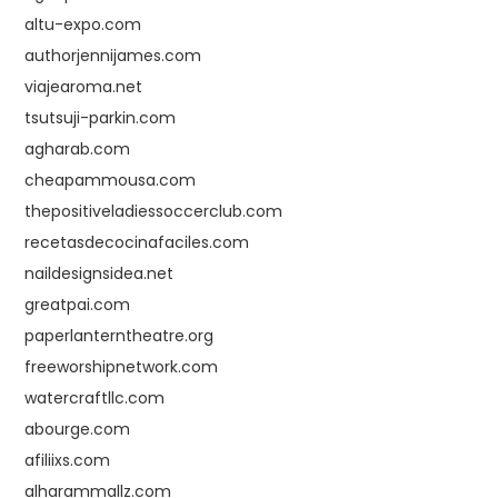
altu-expo.com
authorjennijames.com
viajearoma.net
tsutsuji-parkin.com
agharab.com
cheapammousa.com
thepositiveladiessoccerclub.com
recetasdecocinafaciles.com
naildesignsidea.net
greatpai.com
paperlanterntheatre.org
freeworshipnetwork.com
watercraftllc.com
abourge.com
afiliixs.com
alharammallz.com