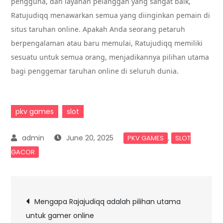
pengguna, dan layanan pelanggan yang sangat baik,
Ratujudiqq menawarkan semua yang diinginkan pemain di
situs taruhan online. Apakah Anda seorang petaruh
berpengalaman atau baru memulai, Ratujudiqq memiliki
sesuatu untuk semua orang, menjadikannya pilihan utama
bagi penggemar taruhan online di seluruh dunia.
pkv games
slot
June 20, 2025
,
PKV GAMES
SLOT
GACOR
Post
Mengapa Rajajudiqq adalah pilihan utama
untuk gamer online