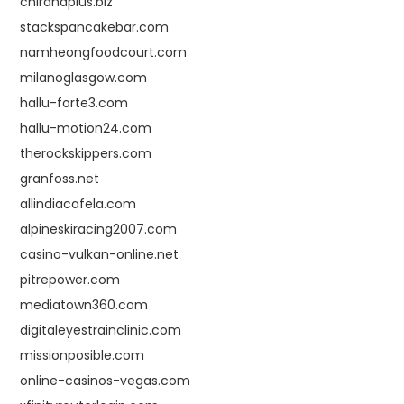
chiranaplus.biz
stackspancakebar.com
namheongfoodcourt.com
milanoglasgow.com
hallu-forte3.com
hallu-motion24.com
therockskippers.com
granfoss.net
allindiacafela.com
alpineskiracing2007.com
casino-vulkan-online.net
pitrepower.com
mediatown360.com
digitaleyestrainclinic.com
missionposible.com
online-casinos-vegas.com