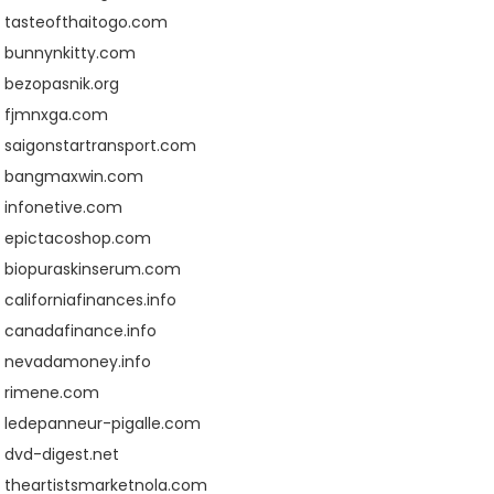
tasteofthaitogo.com
bunnynkitty.com
bezopasnik.org
fjmnxga.com
saigonstartransport.com
bangmaxwin.com
infonetive.com
epictacoshop.com
biopuraskinserum.com
californiafinances.info
canadafinance.info
nevadamoney.info
rimene.com
ledepanneur-pigalle.com
dvd-digest.net
theartistsmarketnola.com