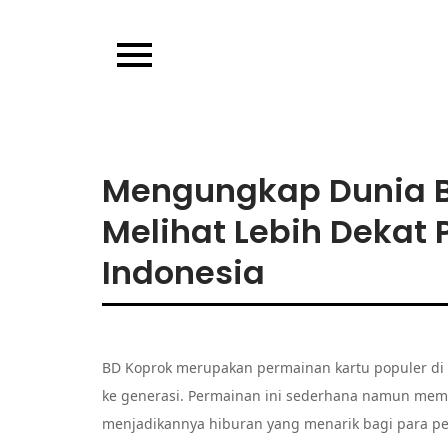
Skip
to
content
PKV Games: Pen
Dapatkan pengalaman bermain poker d
Mengungkap Dunia B
Melihat Lebih Dekat
Indonesia
BD Koprok merupakan permainan kartu populer di In
ke generasi. Permainan ini sederhana namun mem
menjadikannya hiburan yang menarik bagi para pe