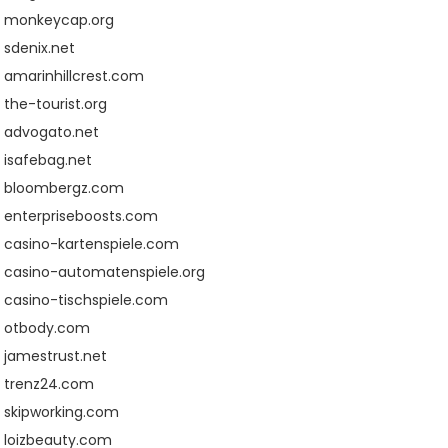
monkeycap.org
sdenix.net
amarinhillcrest.com
the-tourist.org
advogato.net
isafebag.net
bloombergz.com
enterpriseboosts.com
casino-kartenspiele.com
casino-automatenspiele.org
casino-tischspiele.com
otbody.com
jamestrust.net
trenz24.com
skipworking.com
loizbeauty.com