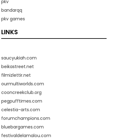
pkv
bandarqq
pkv games
LINKS
saucyukiah.com
beikastreet.net
filmizlettir.net
ourmultiworlds.com
cooncreekclub.org
pegpufftimes.com
celestia-arts.com
forumchampions.com
bluebargames.com
festivaldelamalou.com