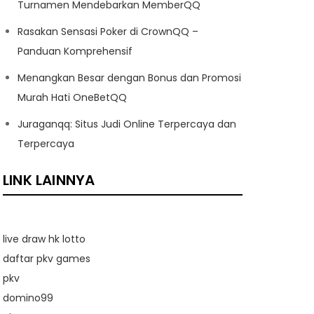
Turnamen Mendebarkan MemberQQ
Rasakan Sensasi Poker di CrownQQ –
Panduan Komprehensif
Menangkan Besar dengan Bonus dan Promosi
Murah Hati OneBetQQ
Juraganqq: Situs Judi Online Terpercaya dan
Terpercaya
LINK LAINNYA
live draw hk lotto
daftar pkv games
pkv
domino99