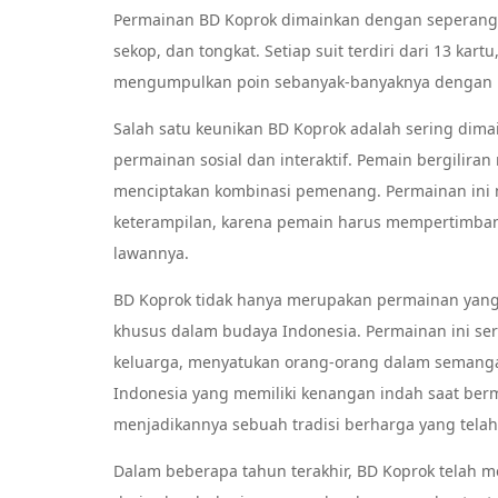
Permainan BD Koprok dimainkan dengan seperangk
sekop, dan tongkat. Setiap suit terdiri dari 13 kar
mengumpulkan poin sebanyak-banyaknya dengan m
Salah satu keunikan BD Koprok adalah sering di
permainan sosial dan interaktif. Pemain bergil
menciptakan kombinasi pemenang. Permainan ini 
keterampilan, karena pemain harus mempertimba
lawannya.
BD Koprok tidak hanya merupakan permainan yan
khusus dalam budaya Indonesia. Permainan ini seri
keluarga, menyatukan orang-orang dalam semanga
Indonesia yang memiliki kenangan indah saat ber
menjadikannya sebuah tradisi berharga yang tela
Dalam beberapa tahun terakhir, BD Koprok telah m