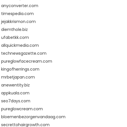
anyconverter.com
timespedia.com
jejakkrismon.com
diemthole.biz
ufabetkk.com
allquickmedia.com
technewsgazette.com
pureglowfacecream.com
kingofherrings.com
mrbetjapan.com
anewentity.biz
appkuala.com
seo7days.com
pureglowcream.com
bloemenbezorgenvandaag.com
secrettohairgrowth.com