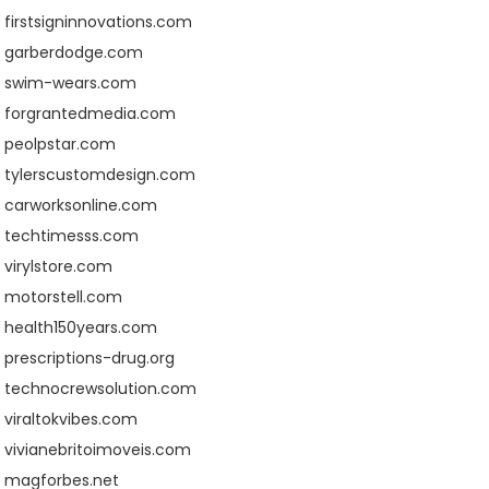
firstsigninnovations.com
garberdodge.com
swim-wears.com
forgrantedmedia.com
peolpstar.com
tylerscustomdesign.com
carworksonline.com
techtimesss.com
virylstore.com
motorstell.com
health150years.com
prescriptions-drug.org
technocrewsolution.com
viraltokvibes.com
vivianebritoimoveis.com
magforbes.net