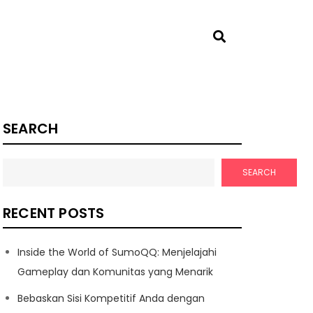
 Situs Terpercaya
dengan sistem yang adil dan peluang menang yang
SEARCH
SEARCH
RECENT POSTS
Inside the World of SumoQQ: Menjelajahi
Gameplay dan Komunitas yang Menarik
Bebaskan Sisi Kompetitif Anda dengan