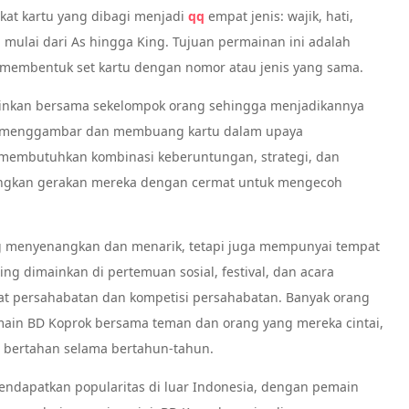
at kartu yang dibagi menjadi
qq
empat jenis: wajik, hati,
tu, mulai dari As hingga King. Tujuan permainan ini adalah
embentuk set kartu dengan nomor atau jenis yang sama.
mainkan bersama sekelompok orang sehingga menjadikannya
iran menggambar dan membuang kartu dalam upaya
membutuhkan kombinasi keberuntungan, strategi, dan
ngkan gerakan mereka dengan cermat untuk mengecoh
g menyenangkan dan menarik, tetapi juga mempunyai tempat
ng dimainkan di pertemuan sosial, festival, dan acara
t persahabatan dan kompetisi persahabatan. Banyak orang
main BD Koprok bersama teman dan orang yang mereka cintai,
h bertahan selama bertahun-tahun.
endapatkan popularitas di luar Indonesia, dengan pemain