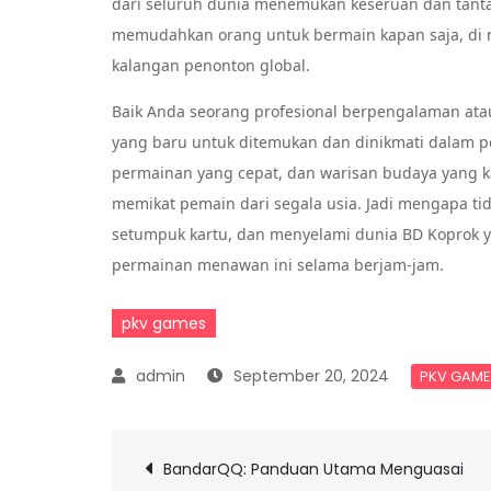
dari seluruh dunia menemukan keseruan dan tantan
memudahkan orang untuk bermain kapan saja, di m
kalangan penonton global.
Baik Anda seorang profesional berpengalaman atau
yang baru untuk ditemukan dan dinikmati dalam pe
permainan yang cepat, dan warisan budaya yang k
memikat pemain dari segala usia. Jadi mengapa 
setumpuk kartu, dan menyelami dunia BD Koprok 
permainan menawan ini selama berjam-jam.
pkv games
September 20, 2024
PKV GAME
Post
BandarQQ: Panduan Utama Menguasai