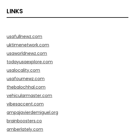
LINKS
usafullnewz.com
uktimenetwork.com
usaworldnewz.com
todayusaexplore.com
usalocality.com
usafournewz.com
thebalochhal.com
vehicularmaster.com
vibesaccent.com
ampajavierdemiguel.org
brainboosters.co
amberlately.com