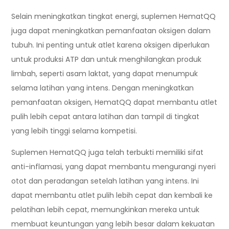
Selain meningkatkan tingkat energi, suplemen HematQQ
juga dapat meningkatkan pemanfaatan oksigen dalam
tubuh. Ini penting untuk atlet karena oksigen diperlukan
untuk produksi ATP dan untuk menghilangkan produk
limbah, seperti asam laktat, yang dapat menumpuk
selama latihan yang intens. Dengan meningkatkan
pemanfaatan oksigen, HematQQ dapat membantu atlet
pulih lebih cepat antara latihan dan tampil di tingkat
yang lebih tinggi selama kompetisi.
Suplemen HematQQ juga telah terbukti memiliki sifat
anti-inflamasi, yang dapat membantu mengurangi nyeri
otot dan peradangan setelah latihan yang intens. Ini
dapat membantu atlet pulih lebih cepat dan kembali ke
pelatihan lebih cepat, memungkinkan mereka untuk
membuat keuntungan yang lebih besar dalam kekuatan