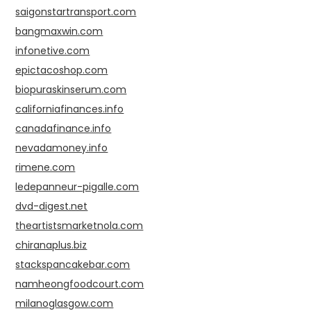
saigonstartransport.com
bangmaxwin.com
infonetive.com
epictacoshop.com
biopuraskinserum.com
californiafinances.info
canadafinance.info
nevadamoney.info
rimene.com
ledepanneur-pigalle.com
dvd-digest.net
theartistsmarketnola.com
chiranaplus.biz
stackspancakebar.com
namheongfoodcourt.com
milanoglasgow.com