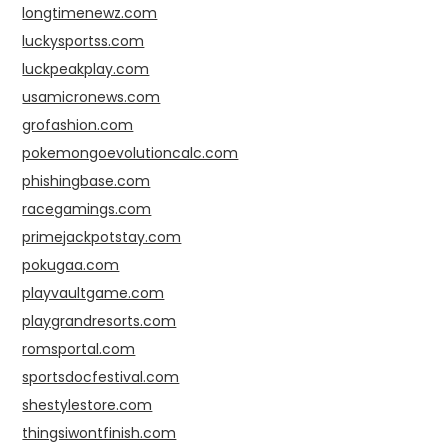
longtimenewz.com
luckysportss.com
luckpeakplay.com
usamicronews.com
grofashion.com
pokemongoevolutioncalc.com
phishingbase.com
racegamings.com
primejackpotstay.com
pokugaa.com
playvaultgame.com
playgrandresorts.com
romsportal.com
sportsdocfestival.com
shestylestore.com
thingsiwontfinish.com