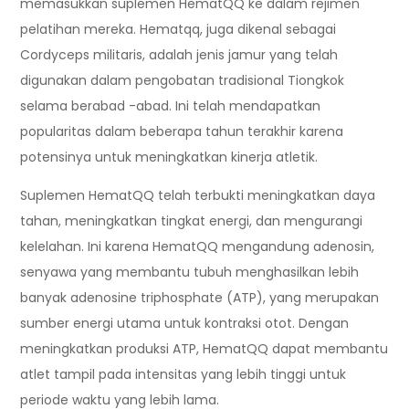
memasukkan suplemen HematQQ ke dalam rejimen
pelatihan mereka. Hematqq, juga dikenal sebagai
Cordyceps militaris, adalah jenis jamur yang telah
digunakan dalam pengobatan tradisional Tiongkok
selama berabad -abad. Ini telah mendapatkan
popularitas dalam beberapa tahun terakhir karena
potensinya untuk meningkatkan kinerja atletik.
Suplemen HematQQ telah terbukti meningkatkan daya
tahan, meningkatkan tingkat energi, dan mengurangi
kelelahan. Ini karena HematQQ mengandung adenosin,
senyawa yang membantu tubuh menghasilkan lebih
banyak adenosine triphosphate (ATP), yang merupakan
sumber energi utama untuk kontraksi otot. Dengan
meningkatkan produksi ATP, HematQQ dapat membantu
atlet tampil pada intensitas yang lebih tinggi untuk
periode waktu yang lebih lama.