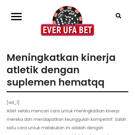
Skip
to
content
PKV Games:
Dapatkan pengalaman bermain poker di situs
terpercaya dengan PKV Games. Nikmati
permainan poker dengan sistem yang adil
Pengalaman
Meningkatkan kinerja
dan peluang menang yang tinggi.
Bermain Poker di
atletik dengan
suplemen hematqq
Situs Terpercaya
[ad_1]
Atlet selalu mencari cara untuk meningkatkan kinerja
mereka dan mendapatkan keunggulan kompetitif. Salah
satu cara untuk melakukan ini adalah dengan