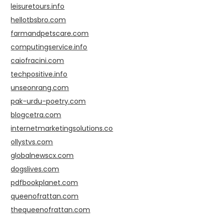
leisuretours.info
hellotbsbro.com
farmandpetscare.com
computingservice.info
caiofracini.com
techpositive.info
unseonrang.com
pak-urdu-poetry.com
blogcetra.com
internetmarketingsolutions.co
ollystvs.com
globalnewscx.com
dogslives.com
pdfbookplanet.com
queenofrattan.com
thequeenofrattan.com