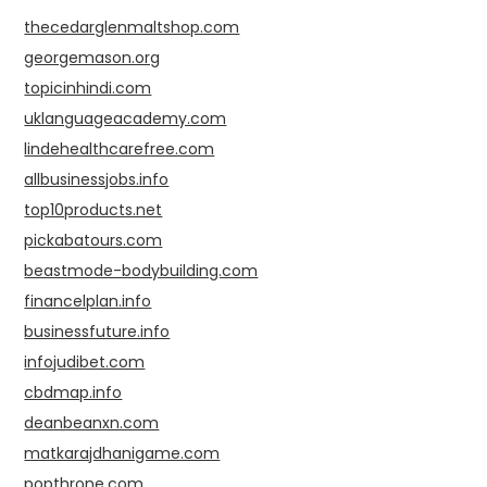
thecedarglenmaltshop.com
georgemason.org
topicinhindi.com
uklanguageacademy.com
lindehealthcarefree.com
allbusinessjobs.info
top10products.net
pickabatours.com
beastmode-bodybuilding.com
financelplan.info
businessfuture.info
infojudibet.com
cbdmap.info
deanbeanxn.com
matkarajdhanigame.com
popthrone.com