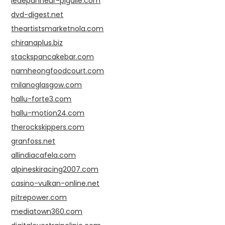
ledepanneur-pigalle.com
dvd-digest.net
theartistsmarketnola.com
chiranaplus.biz
stackspancakebar.com
namheongfoodcourt.com
milanoglasgow.com
hallu-forte3.com
hallu-motion24.com
therockskippers.com
granfoss.net
allindiacafela.com
alpineskiracing2007.com
casino-vulkan-online.net
pitrepower.com
mediatown360.com