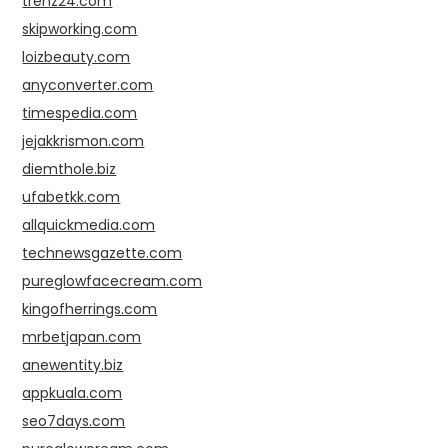
trenz24.com
skipworking.com
loizbeauty.com
anyconverter.com
timespedia.com
jejakkrismon.com
diemthole.biz
ufabetkk.com
allquickmedia.com
technewsgazette.com
pureglowfacecream.com
kingofherrings.com
mrbetjapan.com
anewentity.biz
appkuala.com
seo7days.com