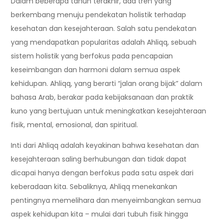
Dalam beberapa tahun terakhir, ada tren yang
berkembang menuju pendekatan holistik terhadap
kesehatan dan kesejahteraan. Salah satu pendekatan
yang mendapatkan popularitas adalah Ahliqq, sebuah
sistem holistik yang berfokus pada pencapaian
keseimbangan dan harmoni dalam semua aspek
kehidupan. Ahliqq, yang berarti “jalan orang bijak” dalam
bahasa Arab, berakar pada kebijaksanaan dan praktik
kuno yang bertujuan untuk meningkatkan kesejahteraan
fisik, mental, emosional, dan spiritual.
Inti dari Ahliqq adalah keyakinan bahwa kesehatan dan
kesejahteraan saling berhubungan dan tidak dapat
dicapai hanya dengan berfokus pada satu aspek dari
keberadaan kita. Sebaliknya, Ahliqq menekankan
pentingnya memelihara dan menyeimbangkan semua
aspek kehidupan kita – mulai dari tubuh fisik hingga