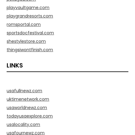
playvaultgame.com
playgrandresorts.com
romsportal.com
sportsdocfestival.com
shestylestore.com
thingsiwontfinish.com
LINKS
usafullnewz.com
uktimenetwork.com
usaworldnewz.com
todayusaexplore.com
usalocality.com
usafournewz.com