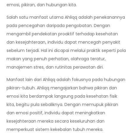
emosi, pikiran, dan hubungan kita.
Salah satu manfaat utama Ahliqq adalah penekanannya
pada pencegahan daripada pengobatan. Dengan
mengambil pendekatan proaktif terhadap kesehatan
dan kesejahteraan, individu dapat mencegah penyakit
sebelum terjadi. Hal ini dicapai melalui praktik seperti pola
makan yang penuh perhatian, olahraga teratur,
manajemen stres, dan rutinitas perawatan diri.
Manfaat lain dari Ahliqq adalah fokusnya pada hubungan
pikiran-tubuh. Ahliqq mengajarkan bahwa pikiran dan
emosi kita berdampak langsung pada kesehatan fisik
kita, begitu pula sebaliknya. Dengan memupuk pikiran
dan emosi positif, individu dapat meningkatkan
kesejahteraan mereka secara keseluruhan dan
memperkuat sistem kekebalan tubuh mereka.