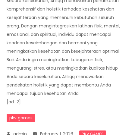
Secara keseluruhan, Ahliqq menawarkan pendekatan
komprehensif dan holistik terhadap kesehatan dan
kesejahteraan yang memenuhi kebutuhan seluruh
orang. Dengan mengintegrasikan latihan fisik, mental,
emosional, dan spiritual, individu dapat mencapai
keadaan keseimbangan dan harmoni yang
meningkatkan kesehatan dan kesejahteraan optimal.
Baik Anda ingin meningkatkan kebugaran fisik,
mengurangi stres, atau meningkatkan kualitas hidup
Anda secara keseluruhan, Ahliqq menawarkan
pendekatan holistik yang dapat membantu Anda
mencapai tujuan kesehatan Anda.
[ad_2]
pkv games
February 1, 2026
PKV GAMES