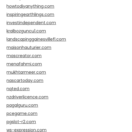
howtodiyanything.com
inspiringearthlings.com
investindependent.com
kralbozguncu1.com
landscapinggainesvillefl.com
maisonhauturier.com
mascreator.com
menafahmi.com
mukhtarmeer.com
nascartoday.com
nqted.com
nzdriverlicence.com
pagalguru.com
pcegame.com
pgslot-r2.com
ws-expression.com