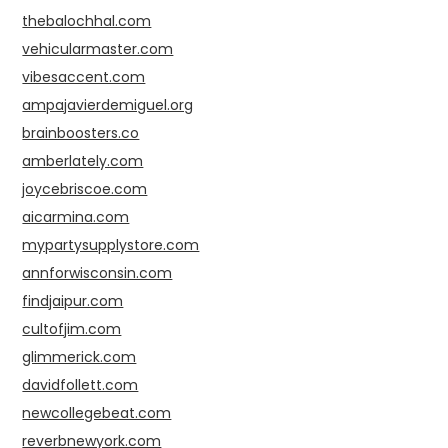
thebalochhal.com
vehicularmaster.com
vibesaccent.com
ampajavierdemiguel.org
brainboosters.co
amberlately.com
joycebriscoe.com
aicarmina.com
mypartysupplystore.com
annforwisconsin.com
findjaipur.com
cultofjim.com
glimmerick.com
davidfollett.com
newcollegebeat.com
reverbnewyork.com