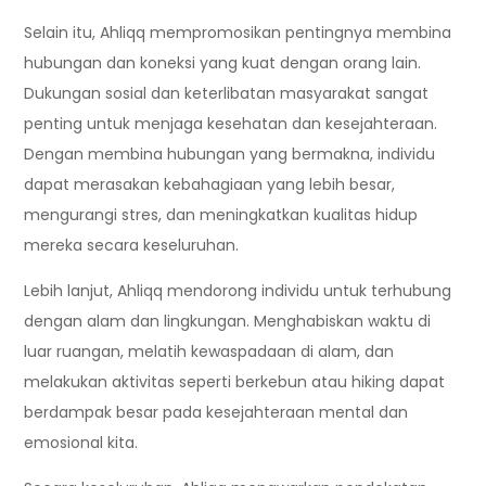
Selain itu, Ahliqq mempromosikan pentingnya membina
hubungan dan koneksi yang kuat dengan orang lain.
Dukungan sosial dan keterlibatan masyarakat sangat
penting untuk menjaga kesehatan dan kesejahteraan.
Dengan membina hubungan yang bermakna, individu
dapat merasakan kebahagiaan yang lebih besar,
mengurangi stres, dan meningkatkan kualitas hidup
mereka secara keseluruhan.
Lebih lanjut, Ahliqq mendorong individu untuk terhubung
dengan alam dan lingkungan. Menghabiskan waktu di
luar ruangan, melatih kewaspadaan di alam, dan
melakukan aktivitas seperti berkebun atau hiking dapat
berdampak besar pada kesejahteraan mental dan
emosional kita.