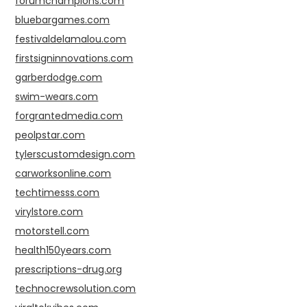
forumchampions.com
bluebargames.com
festivaldelamalou.com
firstsigninnovations.com
garberdodge.com
swim-wears.com
forgrantedmedia.com
peolpstar.com
tylerscustomdesign.com
carworksonline.com
techtimesss.com
virylstore.com
motorstell.com
health150years.com
prescriptions-drug.org
technocrewsolution.com