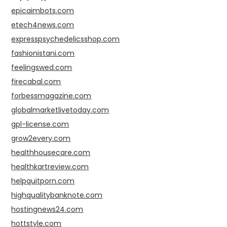
epicaimbots.com
etech4news.com
expresspsychedelicsshop.com
fashionistani.com
feelingswed.com
firecabal.com
forbessmagazine.com
globalmarketlivetoday.com
gpl-license.com
grow2every.com
healthhousecare.com
healthkartreview.com
helpquitporn.com
highqualitybanknote.com
hostingnews24.com
hottstyle.com