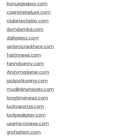
bonusgexipoy.com
casinorelaxluxe.com
clubetechplay.com
domdombd.com
dailyplayz.com
getprocrackhere.com
fastinnews.com
fannybanny.com
ifinitymarketer.com
jackpotkoning.com
modlinknetworks.com
longtimenewz.com
luckysportss.com
luckpeakplay.com
usamicronews.com
grofashion.com