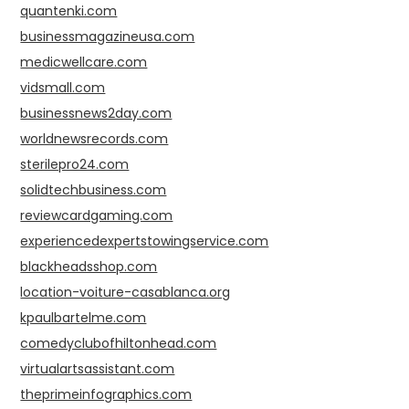
quantenki.com
businessmagazineusa.com
medicwellcare.com
vidsmall.com
businessnews2day.com
worldnewsrecords.com
sterilepro24.com
solidtechbusiness.com
reviewcardgaming.com
experiencedexpertstowingservice.com
blackheadsshop.com
location-voiture-casablanca.org
kpaulbartelme.com
comedyclubofhiltonhead.com
virtualartsassistant.com
theprimeinfographics.com