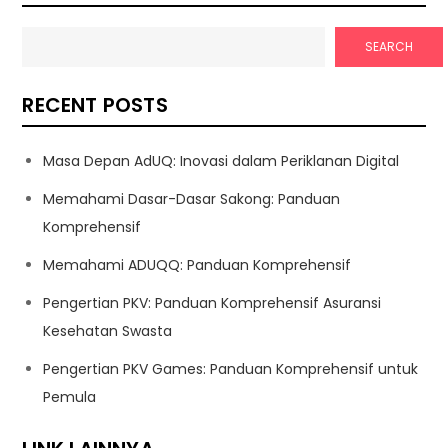
SEARCH
RECENT POSTS
Masa Depan AdUQ: Inovasi dalam Periklanan Digital
Memahami Dasar-Dasar Sakong: Panduan
Komprehensif
Memahami ADUQQ: Panduan Komprehensif
Pengertian PKV: Panduan Komprehensif Asuransi
Kesehatan Swasta
Pengertian PKV Games: Panduan Komprehensif untuk
Pemula