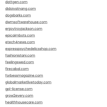
dattgen.com
didoivatnang.com
dogsbarks.com
dwmsoftwarehouse.com
enjoytroyjackson.com
epicaimbots.com
etech4news.com
expresspsychedelicsshop.com
fashionistani.com
feelingswed.com
firecabal.com
forbessmagazine.com
globalmarketlivetoday.com
gpl-license.com
grow2every.com
healthhousecare.com