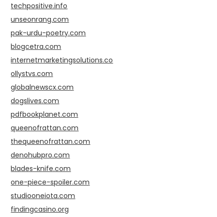
techpositive.info
unseonrang.com
pak-urdu-poetry.com
blogcetra.com
internetmarketingsolutions.co
ollystvs.com
globalnewscx.com
dogslives.com
pdfbookplanet.com
queenofrattan.com
thequeenofrattan.com
denohubpro.com
blades-knife.com
one-piece-spoiler.com
studiooneiota.com
findingcasino.org