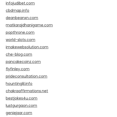
infojudibet.com
cbdmap.info
deanbeanxn.com
matkarajdhanigame.com
popthrone.com
world-slots.com
imakewebsolution.com
che-blog.com
pancakecoinz.com
flyfinley.com
prideconsultation.com
hountinglil.info
chakraaffirmations.net
bestjokes4u.com
lustgurgaon.com
geniejaar.com