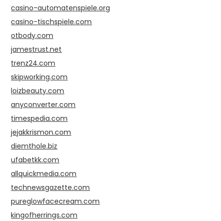
casino-automatenspiele.org
casino-tischspiele.com
otbody.com
jamestrust.net
trenz24.com
skipworking.com
loizbeauty.com
anyconverter.com
timespedia.com
jejakkrismon.com
diemthole.biz
ufabetkk.com
allquickmedia.com
technewsgazette.com
pureglowfacecream.com
kingofherrings.com