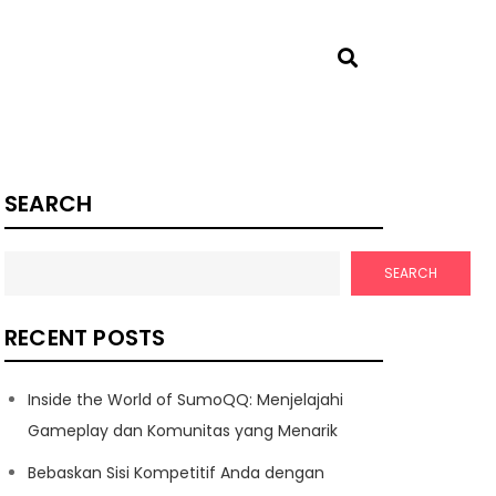
 Situs Terpercaya
dengan sistem yang adil dan peluang menang yang
SEARCH
SEARCH
RECENT POSTS
Inside the World of SumoQQ: Menjelajahi
Gameplay dan Komunitas yang Menarik
Bebaskan Sisi Kompetitif Anda dengan