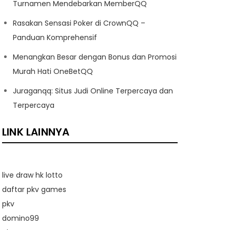
Turnamen Mendebarkan MemberQQ
Rasakan Sensasi Poker di CrownQQ –
Panduan Komprehensif
Menangkan Besar dengan Bonus dan Promosi
Murah Hati OneBetQQ
Juraganqq: Situs Judi Online Terpercaya dan
Terpercaya
LINK LAINNYA
live draw hk lotto
daftar pkv games
pkv
domino99