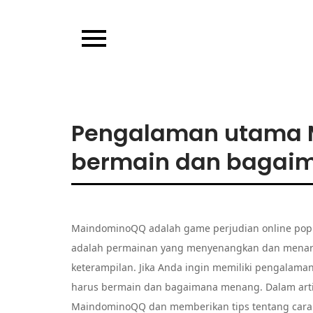
Skip
to
content
PKV Games: Pen
Dapatkan pengalaman bermain poker d
Pengalaman utama 
bermain dan bagai
MaindominoQQ adalah game perjudian online pop
adalah permainan yang menyenangkan dan menarik
keterampilan. Jika Anda ingin memiliki pengala
harus bermain dan bagaimana menang. Dalam artik
MaindominoQQ dan memberikan tips tentang cara