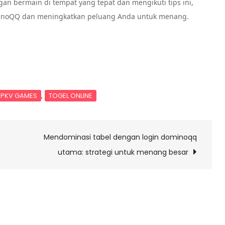
an bermain di tempat yang tepat dan mengikuti tips ini,
inoQQ dan meningkatkan peluang Anda untuk menang.
,
PKV GAMES
TOGEL ONLINE
Mendominasi tabel dengan login dominoqq
utama: strategi untuk menang besar