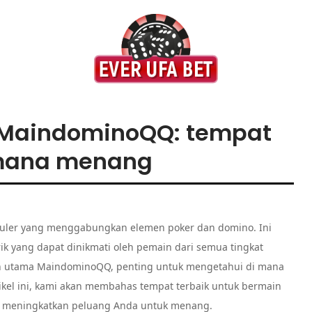
galaman Bermain Poker di
i situs terpercaya dengan PKV Games. Nikmati permainan poker 
tinggi.
MaindominoQQ: tempat
mana menang
uler yang menggabungkan elemen poker dan domino. Ini
 yang dapat dinikmati oleh pemain dari semua tingkat
man utama MaindominoQQ, penting untuk mengetahui di mana
el ini, kami akan membahas tempat terbaik untuk bermain
 meningkatkan peluang Anda untuk menang.