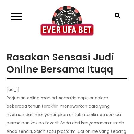
Skip
to
content
PKV Games:
Dapatkan pengalaman bermain poker di situs
terpercaya dengan PKV Games. Nikmati
permainan poker dengan sistem yang adil
Pengalaman
Rasakan Sensasi Judi
dan peluang menang yang tinggi.
Bermain Poker di
Online Bersama Ituqq
Situs Terpercaya
[ad_1]
Perjudian online menjadi semakin populer dalam
beberapa tahun terakhir, menawarkan cara yang
nyaman dan menyenangkan untuk menikmati semua
permainan kasino favorit Anda dari kenyamanan rumah
Anda sendiri. Salah satu platform judi online yang sedang