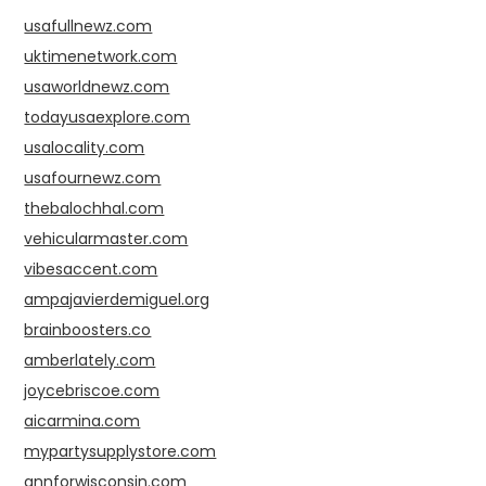
usafullnewz.com
uktimenetwork.com
usaworldnewz.com
todayusaexplore.com
usalocality.com
usafournewz.com
thebalochhal.com
vehicularmaster.com
vibesaccent.com
ampajavierdemiguel.org
brainboosters.co
amberlately.com
joycebriscoe.com
aicarmina.com
mypartysupplystore.com
annforwisconsin.com