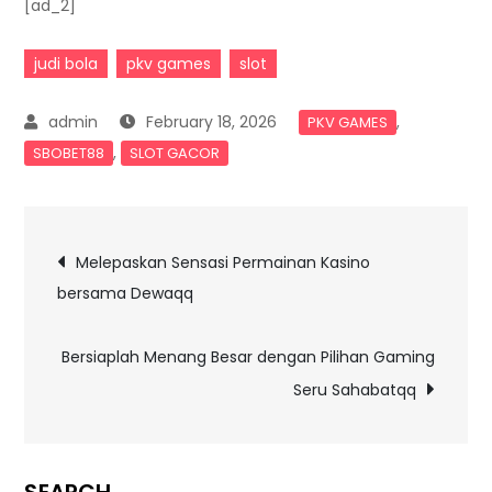
[ad_2]
judi bola
pkv games
slot
February 18, 2026
,
PKV GAMES
,
SBOBET88
SLOT GACOR
Post
Melepaskan Sensasi Permainan Kasino
bersama Dewaqq
navigation
Bersiaplah Menang Besar dengan Pilihan Gaming
Seru Sahabatqq