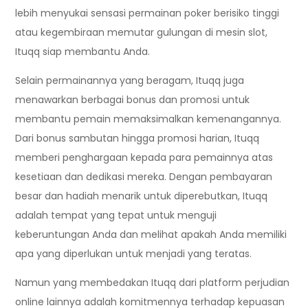
lebih menyukai sensasi permainan poker berisiko tinggi
atau kegembiraan memutar gulungan di mesin slot,
Ituqq siap membantu Anda.
Selain permainannya yang beragam, Ituqq juga
menawarkan berbagai bonus dan promosi untuk
membantu pemain memaksimalkan kemenangannya.
Dari bonus sambutan hingga promosi harian, Ituqq
memberi penghargaan kepada para pemainnya atas
kesetiaan dan dedikasi mereka. Dengan pembayaran
besar dan hadiah menarik untuk diperebutkan, Ituqq
adalah tempat yang tepat untuk menguji
keberuntungan Anda dan melihat apakah Anda memiliki
apa yang diperlukan untuk menjadi yang teratas.
Namun yang membedakan Ituqq dari platform perjudian
online lainnya adalah komitmennya terhadap kepuasan