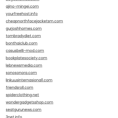
ajino-mingei.com
yourfreehost.info
cheapnorthfacejacketsm.com
gurjoshhomes.com
tombradydiet.com
bonthaiclub.com
casusbelli-mod.com
bookplatesociety.com
lebnewsmedia.com
sonosonora.com
linkuusinternasional1.com
friendsroll.com
spiderclothing.net
wondergadgetsshop.com
seatgurunews.com
3net.info