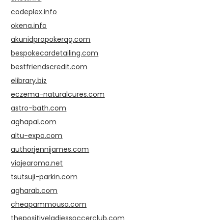
codeplex.info
okena.info
akunidpropokerqq.com
bespokecardetailing.com
bestfriendscredit.com
elibrary.biz
eczema-naturalcures.com
astro-bath.com
aghapal.com
altu-expo.com
authorjennijames.com
viajearoma.net
tsutsuji-parkin.com
agharab.com
cheapammousa.com
thepositiveladiessoccerclub.com