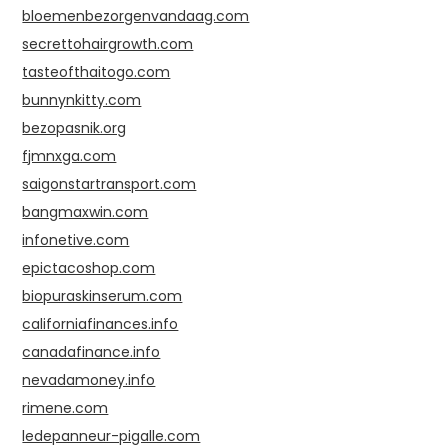
bloemenbezorgenvandaag.com
secrettohairgrowth.com
tasteofthaitogo.com
bunnynkitty.com
bezopasnik.org
fjmnxga.com
saigonstartransport.com
bangmaxwin.com
infonetive.com
epictacoshop.com
biopuraskinserum.com
californiafinances.info
canadafinance.info
nevadamoney.info
rimene.com
ledepanneur-pigalle.com