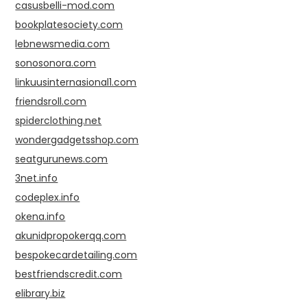
casusbelli-mod.com
bookplatesociety.com
lebnewsmedia.com
sonosonora.com
linkuusinternasional1.com
friendsroll.com
spiderclothing.net
wondergadgetsshop.com
seatgurunews.com
3net.info
codeplex.info
okena.info
akunidpropokerqq.com
bespokecardetailing.com
bestfriendscredit.com
elibrary.biz