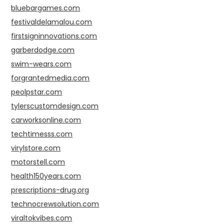
bluebargames.com
festivaldelamalou.com
firstsigninnovations.com
garberdodge.com
swim-wears.com
forgrantedmedia.com
peolpstar.com
tylerscustomdesign.com
carworksonline.com
techtimesss.com
virylstore.com
motorstell.com
health150years.com
prescriptions-drug.org
technocrewsolution.com
viraltokvibes.com