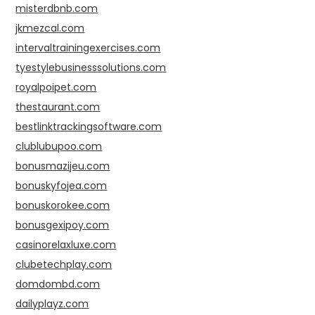
misterdbnb.com
jkmezcal.com
intervaltrainingexercises.com
tyestylebusinesssolutions.com
royalpoipet.com
thestaurant.com
bestlinktrackingsoftware.com
clublubupoo.com
bonusmazijeu.com
bonuskyfojea.com
bonuskorokee.com
bonusgexipoy.com
casinorelaxluxe.com
clubetechplay.com
domdombd.com
dailyplayz.com