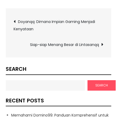
Post
Doyanqq: Dimana Impian Gaming Menjadi
Kenyataan
navigation
Siap-siap Menang Besar di Lintasanqq
SEARCH
SEARCH
RECENT POSTS
Memahami Domino99: Panduan Komprehensif untuk