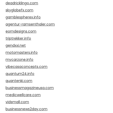
deadricklingo.com
skyglobefx.com
gamblespherex.info
agentur-ramsenthaler.com
eomdesigns.com
triptrekker.info
gendxxi.net
motomasters.info
mycarzone.info
vibecasaconcepts.com
quantum24.info
quantenki.com
businessmagazineusa.com
medicwellcare.com
vidsmall.com
businessnews2day.com