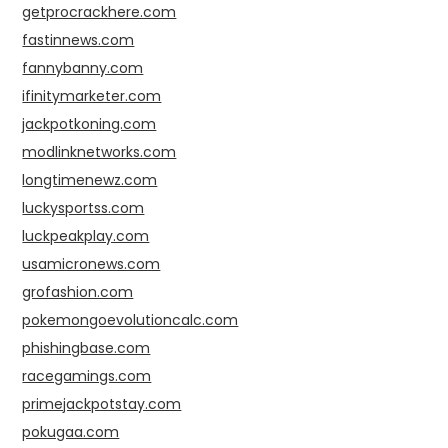
getprocrackhere.com
fastinnews.com
fannybanny.com
ifinitymarketer.com
jackpotkoning.com
modlinknetworks.com
longtimenewz.com
luckysportss.com
luckpeakplay.com
usamicronews.com
grofashion.com
pokemongoevolutioncalc.com
phishingbase.com
racegamings.com
primejackpotstay.com
pokugaa.com