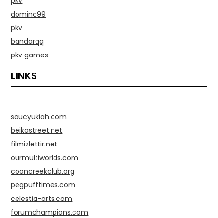
pkv
domino99
pkv
bandarqq
pkv games
LINKS
saucyukiah.com
beikastreet.net
filmizlettir.net
ourmultiworlds.com
cooncreekclub.org
pegpufftimes.com
celestia-arts.com
forumchampions.com