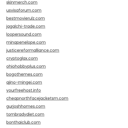
skinmerch.com
usvisaforum.com
bestmovierulz.com
jagalchi-trade.com
loopersound.com
minapenelope.com
justicereformalliance.com
cryptoglax.com
ohiohobbyplus.com
bogothemes.com
ajino-mingei.com
yourfreehost.info
cheapnorthfacejacketsm.com
gurjoshhomes.com
tombradydiet.com
bonthaiclub.com