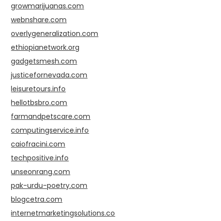
growmarijuanas.com
webnshare.com
overlygeneralization.com
ethiopianetwork.org
gadgetsmesh.com
justicefornevada.com
leisuretours.info
hellotbsbro.com
farmandpetscare.com
computingservice.info
caiofracini.com
techpositive.info
unseonrang.com
pak-urdu-poetry.com
blogcetra.com
internetmarketingsolutions.co