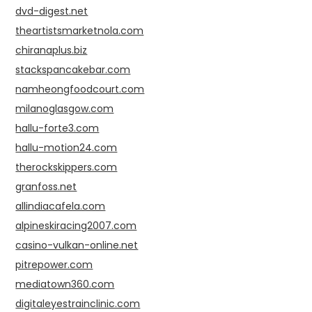
dvd-digest.net
theartistsmarketnola.com
chiranaplus.biz
stackspancakebar.com
namheongfoodcourt.com
milanoglasgow.com
hallu-forte3.com
hallu-motion24.com
therockskippers.com
granfoss.net
allindiacafela.com
alpineskiracing2007.com
casino-vulkan-online.net
pitrepower.com
mediatown360.com
digitaleyestrainclinic.com