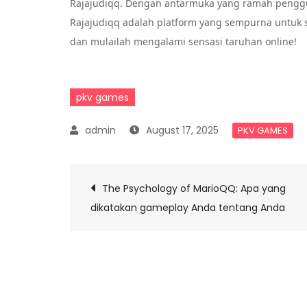
Rajajudiqq. Dengan antarmuka yang ramah penggu
Rajajudiqq adalah platform yang sempurna untuk 
dan mulailah mengalami sensasi taruhan online!
pkv games
August 17, 2025
PKV GAMES
Post
The Psychology of MarioQQ: Apa yang
dikatakan gameplay Anda tentang Anda
navigation