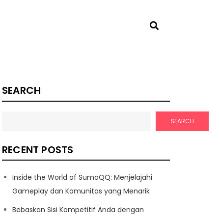
 Situs Terpercaya
dengan sistem yang adil dan peluang menang yang
SEARCH
SEARCH
RECENT POSTS
Inside the World of SumoQQ: Menjelajahi
Gameplay dan Komunitas yang Menarik
Bebaskan Sisi Kompetitif Anda dengan