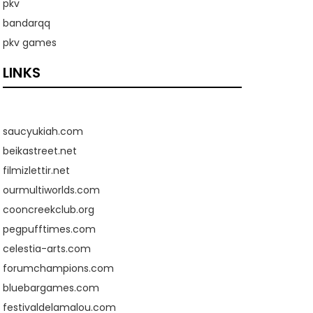
pkv
bandarqq
pkv games
LINKS
saucyukiah.com
beikastreet.net
filmizlettir.net
ourmultiworlds.com
cooncreekclub.org
pegpufftimes.com
celestia-arts.com
forumchampions.com
bluebargames.com
festivaldelamalou.com