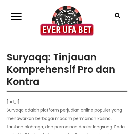
Skip
to
content
PKV Games:
Dapatkan pengalaman bermain poker di situs
terpercaya dengan PKV Games. Nikmati
permainan poker dengan sistem yang adil
Pengalaman
Suryaqq: Tinjauan
dan peluang menang yang tinggi.
Bermain Poker di
Komprehensif Pro dan
Kontra
Situs Terpercaya
[ad_1]
Suryaqq adalah platform perjudian online populer yang
menawarkan berbagai macam permainan kasino,
taruhan olahraga, dan permainan dealer langsung. Pada