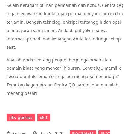
Selain beragam pilihan permainan dan bonus, CentralQQ
juga menawarkan lingkungan permainan yang aman dan
terjamin. Dengan teknologi enkripsi tercanggih dan opsi
pembayaran yang aman, Anda dapat yakin bahwa
informasi pribadi dan keuangan Anda terlindungi setiap
saat.
Apakah Anda seorang penjudi berpengalaman atau
pemain biasa yang mencari hiburan, CentralQQ memiliki
sesuatu untuk semua orang. Jadi mengapa menunggu?
Temukan kegembiraan CentralQQ hari ini dan mulailah
menang besar!
pkv games
slot
July 2, 2026
,
PKV GAMES
SLOT