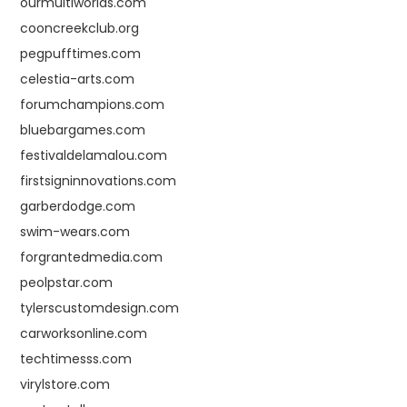
ourmultiworlds.com
cooncreekclub.org
pegpufftimes.com
celestia-arts.com
forumchampions.com
bluebargames.com
festivaldelamalou.com
firstsigninnovations.com
garberdodge.com
swim-wears.com
forgrantedmedia.com
peolpstar.com
tylerscustomdesign.com
carworksonline.com
techtimesss.com
virylstore.com