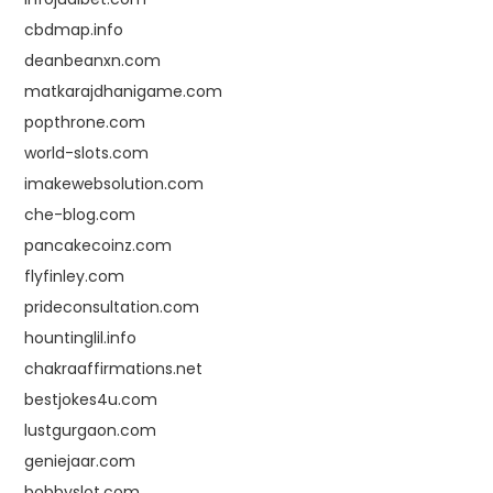
cbdmap.info
deanbeanxn.com
matkarajdhanigame.com
popthrone.com
world-slots.com
imakewebsolution.com
che-blog.com
pancakecoinz.com
flyfinley.com
prideconsultation.com
hountinglil.info
chakraaffirmations.net
bestjokes4u.com
lustgurgaon.com
geniejaar.com
bobbyslot.com