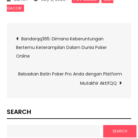
GACOR
Post
Bandarqq365: Dimana Keberuntungan
Bertemu Keterampilan Dalam Dunia Poker
navigation
Online
Bebaskan Batin Poker Pro Anda dengan Platform
Mutakhir AktifQQ
SEARCH
SEARCH