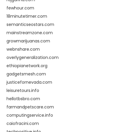
fewhour.com
18minutetimer.com
semanticseostars.com
mainstreamzone.com
growmarijuanas.com
webnshare.com
overlygeneralization.com
ethiopianetwork.org
gadgetsmesh.com
justicefornevada.com
leisuretours.info
hellotbsbro.com
farmandpetscare.com
computingservice.info
caiofracini.com
techpositive.info