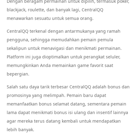
Dengan beragam permainan untuk dipilih, termasuk poker,
blackjack, roulette, dan banyak lagi, CentralQQ
menawarkan sesuatu untuk semua orang.
CentralQQ terkenal dengan antarmukanya yang ramah
pengguna, sehingga memudahkan pemain pemula
sekalipun untuk menavigasi dan menikmati permainan.
Platform ini juga dioptimalkan untuk perangkat seluler,
memungkinkan Anda memainkan game favorit saat
bepergian.
Salah satu daya tarik terbesar CentralQQ adalah bonus dan
promosinya yang melimpah. Pemain baru dapat
memanfaatkan bonus selamat datang, sementara pemain
lama dapat menikmati bonus isi ulang dan insentif lainnya
agar mereka terus datang kembali untuk mendapatkan
lebih banyak.