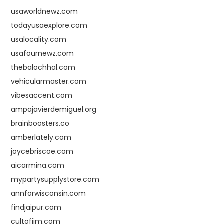
usaworldnewz.com
todayusaexplore.com
usalocality.com
usafournewz.com
thebalochhal.com
vehicularmaster.com
vibesaccent.com
ampajavierdemiguel.org
brainboosters.co
amberlately.com
joycebriscoe.com
aicarmina.com
mypartysupplystore.com
annforwisconsin.com
findjaipur.com
cultofjim.com