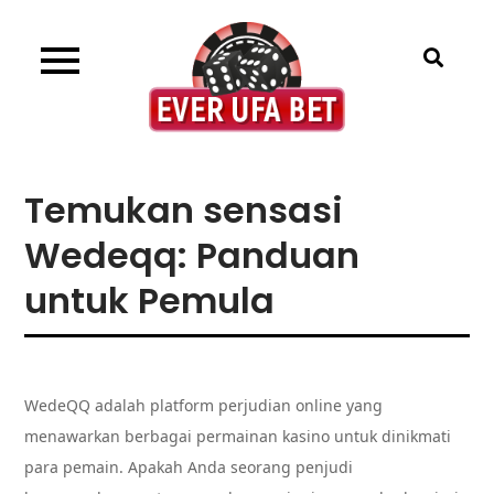
Skip
to
content
PKV Games:
Dapatkan pengalaman bermain poker di situs
terpercaya dengan PKV Games. Nikmati
permainan poker dengan sistem yang adil dan
Pengalaman
Temukan sensasi
peluang menang yang tinggi.
Bermain Poker di
Wedeqq: Panduan
untuk Pemula
Situs Terpercaya
WedeQQ adalah platform perjudian online yang
menawarkan berbagai permainan kasino untuk dinikmati
para pemain. Apakah Anda seorang penjudi