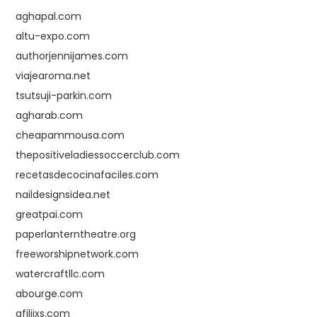
aghapal.com
altu-expo.com
authorjennijames.com
viajearoma.net
tsutsuji-parkin.com
agharab.com
cheapammousa.com
thepositiveladiessoccerclub.com
recetasdecocinafaciles.com
naildesignsidea.net
greatpai.com
paperlanterntheatre.org
freeworshipnetwork.com
watercraftllc.com
abourge.com
afiliixs.com