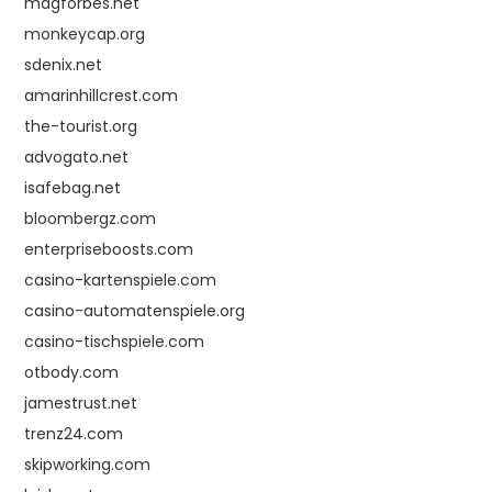
magforbes.net
monkeycap.org
sdenix.net
amarinhillcrest.com
the-tourist.org
advogato.net
isafebag.net
bloombergz.com
enterpriseboosts.com
casino-kartenspiele.com
casino-automatenspiele.org
casino-tischspiele.com
otbody.com
jamestrust.net
trenz24.com
skipworking.com