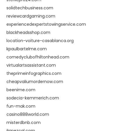
solidtechbusiness.com
reviewcardgaming.com
experiencedexpertstowingservice.com
blackheadsshop.com
location-voiture-casablanca.org
kpaulbartelme.com
comedyclubofhiltonhead.com
virtualartsassistant.com
theprimeinfographics.com
cheapvaliumordernow.com
beenime.com
sodecia-kemmerich.com
fun-mak.com
casino888world.com
misterdbnb.com
jkmezcal.com