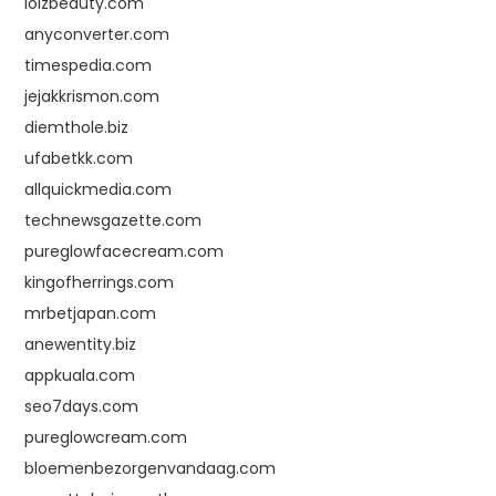
loizbeauty.com
anyconverter.com
timespedia.com
jejakkrismon.com
diemthole.biz
ufabetkk.com
allquickmedia.com
technewsgazette.com
pureglowfacecream.com
kingofherrings.com
mrbetjapan.com
anewentity.biz
appkuala.com
seo7days.com
pureglowcream.com
bloemenbezorgenvandaag.com