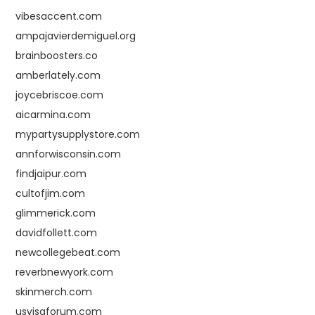
vibesaccent.com
ampajavierdemiguel.org
brainboosters.co
amberlately.com
joycebriscoe.com
aicarmina.com
mypartysupplystore.com
annforwisconsin.com
findjaipur.com
cultofjim.com
glimmerick.com
davidfollett.com
newcollegebeat.com
reverbnewyork.com
skinmerch.com
usvisaforum.com