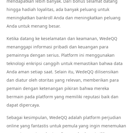
mendapatkan lebih banyak. Dari bonus selamat datang
hingga hadiah loyalitas, ada banyak peluang untuk
meningkatkan bankroll Anda dan meningkatkan peluang
Anda untuk menang besar.
Ketika datang ke keselamatan dan keamanan, WedeQQ
menanggapi informasi pribadi dan keuangan para
pemainnya dengan serius. Platform ini menggunakan
teknologi enkripsi canggih untuk memastikan bahwa data
Anda aman setiap saat. Selain itu, WedeQQ dilisensikan
dan diatur oleh otoritas yang relevan, memberikan para
pemain dengan ketenangan pikiran bahwa mereka
bermain pada platform yang memiliki reputasi baik dan
dapat dipercaya.
Sebagai kesimpulan, WedeQQ adalah platform perjudian
online yang fantastis untuk pemula yang ingin menemukan