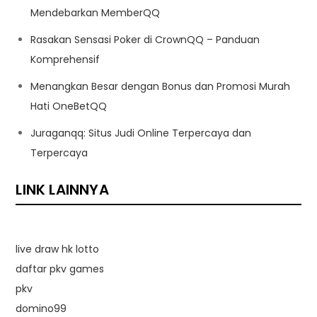
Mendebarkan MemberQQ
Rasakan Sensasi Poker di CrownQQ – Panduan
Komprehensif
Menangkan Besar dengan Bonus dan Promosi Murah
Hati OneBetQQ
Juraganqq: Situs Judi Online Terpercaya dan
Terpercaya
LINK LAINNYA
live draw hk lotto
daftar pkv games
pkv
domino99