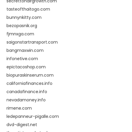
secrettohairgrowth.com
tasteofthaitogo.com
bunnynkitty.com
bezopasnik.org
fjmnxga.com
saigonstartransport.com
bangmaxwin.com
infonetive.com
epictacoshop.com
biopuraskinserum.com
californiafinances.info
canadafinance.info
nevadamoney.info
rimene.com
ledepanneur-pigalle.com
dvd-digest.net