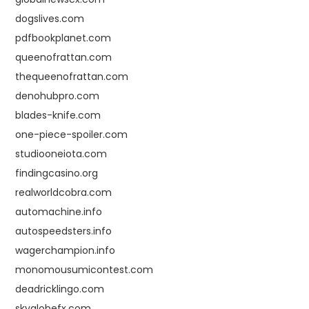
dogslives.com
pdfbookplanet.com
queenofrattan.com
thequeenofrattan.com
denohubpro.com
blades-knife.com
one-piece-spoiler.com
studiooneiota.com
findingcasino.org
realworldcobra.com
automachine.info
autospeedsters.info
wagerchampion.info
monomousumicontest.com
deadricklingo.com
skyglobefx.com