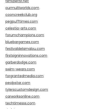
filmizlettir.net
ourmultiworlds.com
cooncreekclub.org
pegpufftimes.com
celestia-arts.com
forumchampions.com
bluebargames.com
festivaldelamalou.com
firstsigninnovations.com
garberdodge.com
swim-wears.com
forgrantedmedia.com
peolpstar.com
tylerscustomdesign.com
carworksonline.com
techtimesss.com