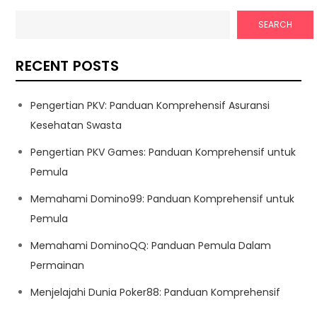
SEARCH
RECENT POSTS
Pengertian PKV: Panduan Komprehensif Asuransi
Kesehatan Swasta
Pengertian PKV Games: Panduan Komprehensif untuk
Pemula
Memahami Domino99: Panduan Komprehensif untuk
Pemula
Memahami DominoQQ: Panduan Pemula Dalam
Permainan
Menjelajahi Dunia Poker88: Panduan Komprehensif