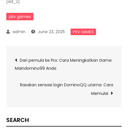
[ad_2]
pkv games
June 23, 2025
PKV GAMES
Post
Dari pemula ke Pro: Cara Meningkatkan Game
Maindomino99 Anda
navigation
Rasakan sensasi login DominoQQ utama: Cara
Memulai
SEARCH