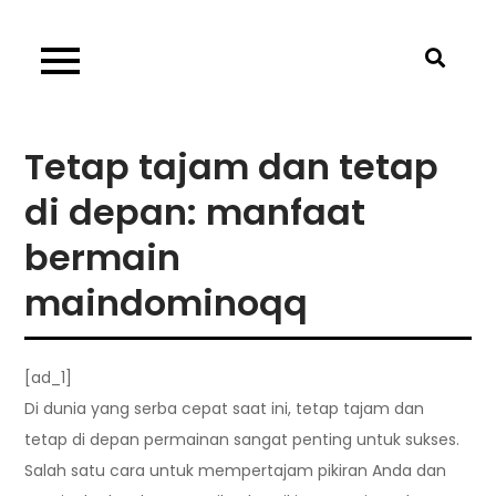
Skip
to
PKV Games:
Dapatkan pengalaman bermain poker di situs
content
terpercaya dengan PKV Games. Nikmati
permainan poker dengan sistem yang adil
Pengalaman
dan peluang menang yang tinggi.
Tetap tajam dan tetap
Bermain Poker di
di depan: manfaat
Situs Terpercaya
bermain
maindominoqq
[ad_1]
Di dunia yang serba cepat saat ini, tetap tajam dan
tetap di depan permainan sangat penting untuk sukses.
Salah satu cara untuk mempertajam pikiran Anda dan