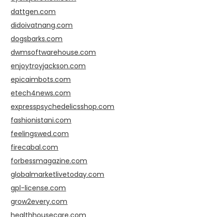
dattgen.com
didoivatnang.com
dogsbarks.com
dwmsoftwarehouse.com
enjoytroyjackson.com
epicaimbots.com
etech4news.com
expresspsychedelicsshop.com
fashionistani.com
feelingswed.com
firecabal.com
forbessmagazine.com
globalmarketlivetoday.com
gpl-license.com
grow2every.com
healthhousecare.com