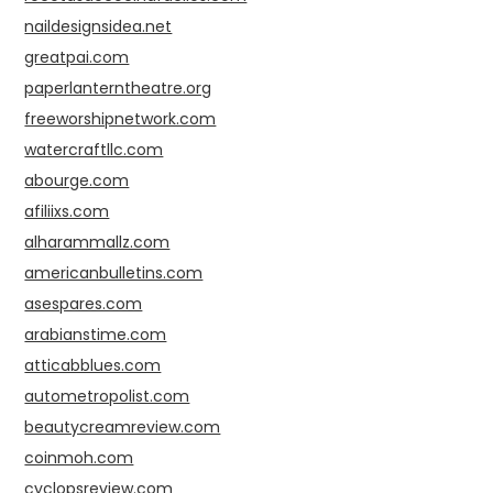
naildesignsidea.net
greatpai.com
paperlanterntheatre.org
freeworshipnetwork.com
watercraftllc.com
abourge.com
afiliixs.com
alharammallz.com
americanbulletins.com
asespares.com
arabianstime.com
atticabblues.com
autometropolist.com
beautycreamreview.com
coinmoh.com
cyclopsreview.com