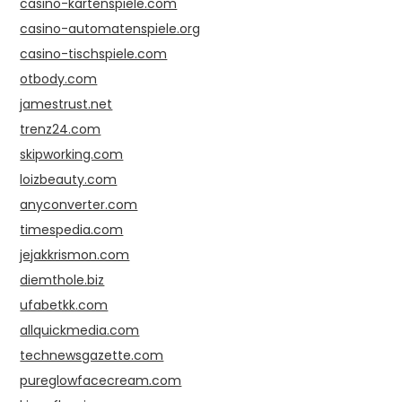
casino-kartenspiele.com
casino-automatenspiele.org
casino-tischspiele.com
otbody.com
jamestrust.net
trenz24.com
skipworking.com
loizbeauty.com
anyconverter.com
timespedia.com
jejakkrismon.com
diemthole.biz
ufabetkk.com
allquickmedia.com
technewsgazette.com
pureglowfacecream.com