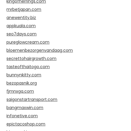
kingofherrings.com
mrbetjapan.com
anewentity.biz
appkuala.com
seo7days.com
pureglowcream.com
bloemenbezorgenvandaag.com
secrettohairgrowth.com
tasteofthaitogo.com
bunnynkitty.com
bezopasnik.org
fjmnxga.com
saigonstartransport.com
bangmaxwin.com
infonetive.com
epictacoshop.com