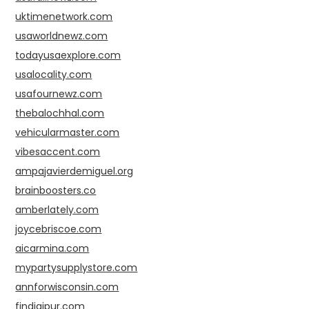
uktimenetwork.com
usaworldnewz.com
todayusaexplore.com
usalocality.com
usafournewz.com
thebalochhal.com
vehicularmaster.com
vibesaccent.com
ampajavierdemiguel.org
brainboosters.co
amberlately.com
joycebriscoe.com
aicarmina.com
mypartysupplystore.com
annforwisconsin.com
findjaipur.com