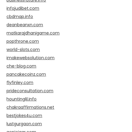
businessfuture.info
infojudibet.com
cbdmap.info
deanbeanxn.com
matkarajdhanigame.com
popthrone.com
world-slots.com
imakewebsolution.com
che-blog.com
pancakecoinz.com
flyfinley.com
prideconsultation.com
hountinglil.info
chakraaffirmations.net
bestjokes4u.com
lustgurgaon.com