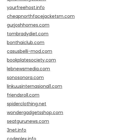
yourfreehost.info
cheapnorthfacejacketsm.com
gurjoshhomes.com
tombradydiet.com
bonthaiclub.com
casusbelli-mod.com
bookplatesociety.com
lebnewsmedia.com
sonosonora.com
linkuusinternasional1.com
friendsroll.com
spiderclothing.net
wondergadgetsshop.com
seatgurunews.com
3net.info
codeplex.info