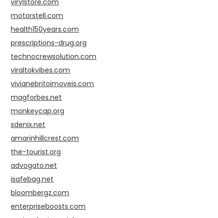
virylstore.com
motorstell.com
health150years.com
prescriptions-drug.org
technocrewsolution.com
viraltokvibes.com
vivianebritoimoveis.com
magforbes.net
monkeycap.org
sdenix.net
amarinhillcrest.com
the-tourist.org
advogato.net
isafebag.net
bloombergz.com
enterpriseboosts.com