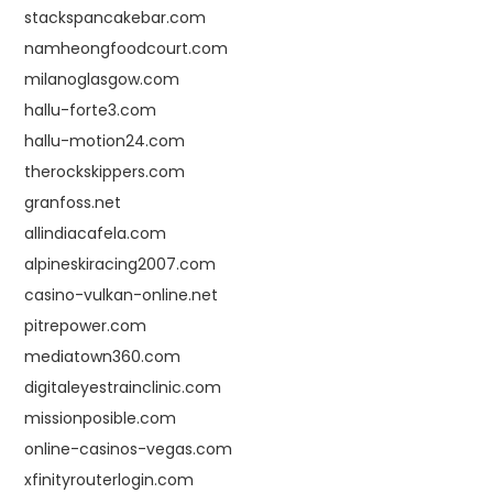
stackspancakebar.com
namheongfoodcourt.com
milanoglasgow.com
hallu-forte3.com
hallu-motion24.com
therockskippers.com
granfoss.net
allindiacafela.com
alpineskiracing2007.com
casino-vulkan-online.net
pitrepower.com
mediatown360.com
digitaleyestrainclinic.com
missionposible.com
online-casinos-vegas.com
xfinityrouterlogin.com