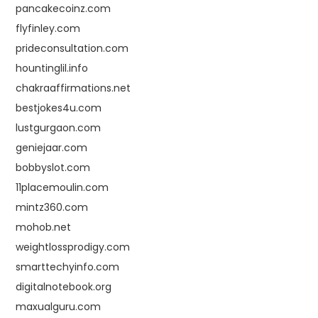
pancakecoinz.com
flyfinley.com
prideconsultation.com
hountinglil.info
chakraaffirmations.net
bestjokes4u.com
lustgurgaon.com
geniejaar.com
bobbyslot.com
11placemoulin.com
mintz360.com
mohob.net
weightlossprodigy.com
smarttechyinfo.com
digitalnotebook.org
maxualguru.com