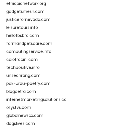
ethiopianetwork.org
gadgetsmesh.com
justicefornevada.com
leisuretours.info
hellotbsbro.com
farmandpetscare.com
computingservice.info
caiofracini.com
techpositive.info
unseonrang.com
pak-urdu-poetry.com
blogcetra.com
internetmarketingsolutions.co
ollystvs.com
globalnewscx.com
dogslives.com