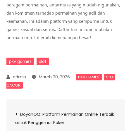
beragam permainan, antarmuka yang mudah digunakan,
dan komitmen terhadap permainan yang adil dan
keamanan, ini adalah platform yang sempurna untuk
gamer kasual dan serius. Daftar hari ini dan mulailah
bermain untuk meraih kemenangan besar!
pkv games
slot
March 20, 2026
,
PKV GAMES
SLOT
GACOR
Post
DoyanQQ: Platform Permainan Online Terbaik
untuk Penggemar Poker
navigation