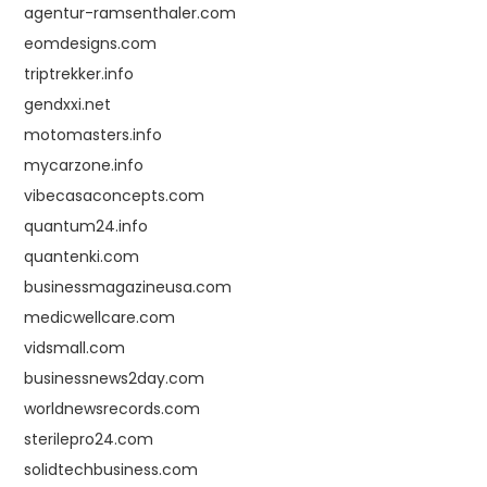
agentur-ramsenthaler.com
eomdesigns.com
triptrekker.info
gendxxi.net
motomasters.info
mycarzone.info
vibecasaconcepts.com
quantum24.info
quantenki.com
businessmagazineusa.com
medicwellcare.com
vidsmall.com
businessnews2day.com
worldnewsrecords.com
sterilepro24.com
solidtechbusiness.com