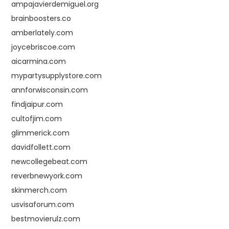
ampajavierdemiguel.org
brainboosters.co
amberlately.com
joycebriscoe.com
aicarmina.com
mypartysupplystore.com
annforwisconsin.com
findjaipur.com
cultofjim.com
glimmerick.com
davidfollett.com
newcollegebeat.com
reverbnewyork.com
skinmerch.com
usvisaforum.com
bestmovierulz.com