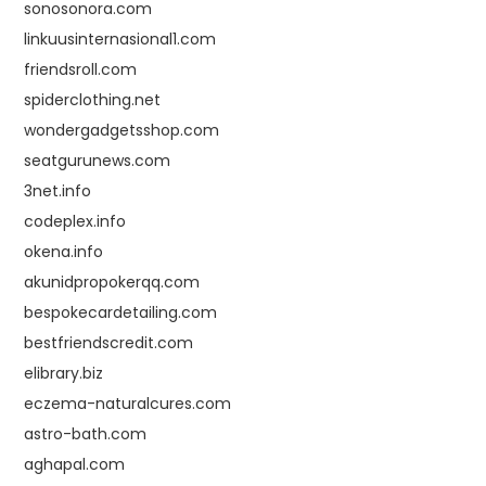
sonosonora.com
linkuusinternasional1.com
friendsroll.com
spiderclothing.net
wondergadgetsshop.com
seatgurunews.com
3net.info
codeplex.info
okena.info
akunidpropokerqq.com
bespokecardetailing.com
bestfriendscredit.com
elibrary.biz
eczema-naturalcures.com
astro-bath.com
aghapal.com