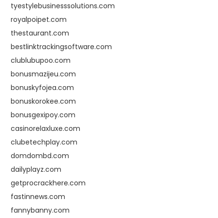
tyestylebusinesssolutions.com
royalpoipet.com
thestaurant.com
bestlinktrackingsoftware.com
clublubupoo.com
bonusmazijeu.com
bonuskyfojea.com
bonuskorokee.com
bonusgexipoy.com
casinorelaxluxe.com
clubetechplay.com
domdombd.com
dailyplayz.com
getprocrackhere.com
fastinnews.com
fannybanny.com