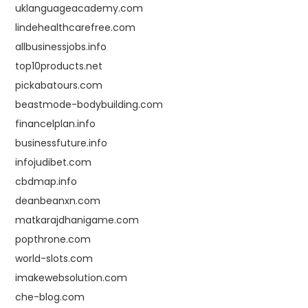
uklanguageacademy.com
lindehealthcarefree.com
allbusinessjobs.info
top10products.net
pickabatours.com
beastmode-bodybuilding.com
financelplan.info
businessfuture.info
infojudibet.com
cbdmap.info
deanbeanxn.com
matkarajdhanigame.com
popthrone.com
world-slots.com
imakewebsolution.com
che-blog.com