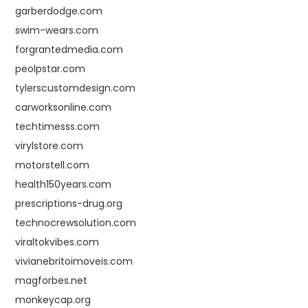
garberdodge.com
swim-wears.com
forgrantedmedia.com
peolpstar.com
tylerscustomdesign.com
carworksonline.com
techtimesss.com
virylstore.com
motorstell.com
health150years.com
prescriptions-drug.org
technocrewsolution.com
viraltokvibes.com
vivianebritoimoveis.com
magforbes.net
monkeycap.org