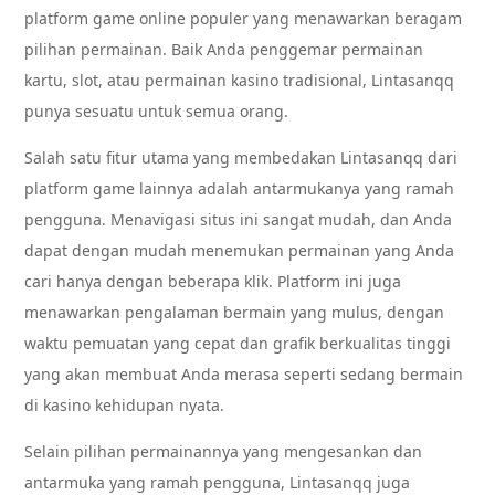
platform game online populer yang menawarkan beragam
pilihan permainan. Baik Anda penggemar permainan
kartu, slot, atau permainan kasino tradisional, Lintasanqq
punya sesuatu untuk semua orang.
Salah satu fitur utama yang membedakan Lintasanqq dari
platform game lainnya adalah antarmukanya yang ramah
pengguna. Menavigasi situs ini sangat mudah, dan Anda
dapat dengan mudah menemukan permainan yang Anda
cari hanya dengan beberapa klik. Platform ini juga
menawarkan pengalaman bermain yang mulus, dengan
waktu pemuatan yang cepat dan grafik berkualitas tinggi
yang akan membuat Anda merasa seperti sedang bermain
di kasino kehidupan nyata.
Selain pilihan permainannya yang mengesankan dan
antarmuka yang ramah pengguna, Lintasanqq juga