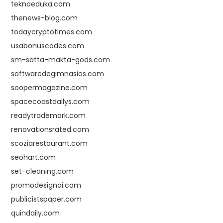
teknoeduka.com
thenews-blog.com
todaycryptotimes.com
usabonuscodes.com
sm-satta-makta-gods.com
softwaredegimnasios.com
soopermagazine.com
spacecoastdailys.com
readytrademark.com
renovationsrated.com
scoziarestaurant.com
seohart.com
set-cleaning.com
promodesignai.com
publicistspaper.com
quindaily.com