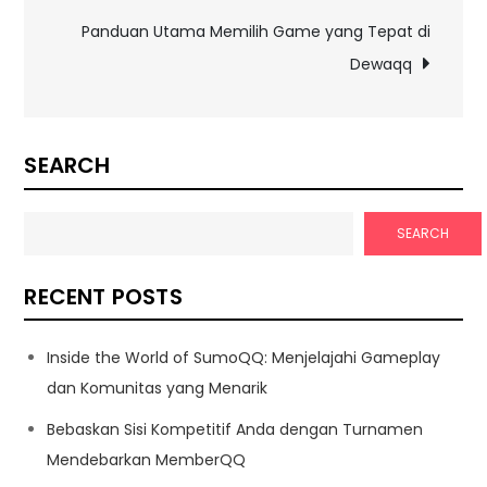
Panduan Utama Memilih Game yang Tepat di
Dewaqq
SEARCH
SEARCH
RECENT POSTS
Inside the World of SumoQQ: Menjelajahi Gameplay
dan Komunitas yang Menarik
Bebaskan Sisi Kompetitif Anda dengan Turnamen
Mendebarkan MemberQQ