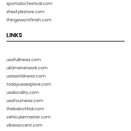
sportsdocfestival.com
shestylestore.com
thingsiwontfinish.com
LINKS
usafullnewz.com
uktimenetwork.com
usaworldnewz.com
todayusaexplore.com
usalocality.com
usafournewz.com
thebalochhal.com
vehicularmaster.com
vibesaccent.com