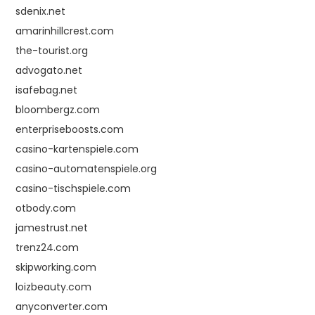
sdenix.net
amarinhillcrest.com
the-tourist.org
advogato.net
isafebag.net
bloombergz.com
enterpriseboosts.com
casino-kartenspiele.com
casino-automatenspiele.org
casino-tischspiele.com
otbody.com
jamestrust.net
trenz24.com
skipworking.com
loizbeauty.com
anyconverter.com