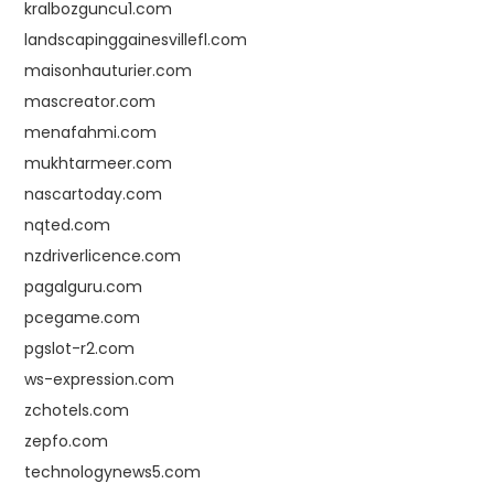
kralbozguncu1.com
landscapinggainesvillefl.com
maisonhauturier.com
mascreator.com
menafahmi.com
mukhtarmeer.com
nascartoday.com
nqted.com
nzdriverlicence.com
pagalguru.com
pcegame.com
pgslot-r2.com
ws-expression.com
zchotels.com
zepfo.com
technologynews5.com