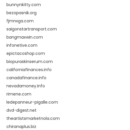
bunnynkitty.com
bezopasnik.org
fjmnxga.com
saigonstartransport.com
bangmaxwin.com
infonetive.com
epictacoshop.com
biopuraskinserum.com
californiafinances.info
canadafinance.info
nevadamoney.info
rimene.com
ledepanneur-pigalle.com
dvd-digest.net
theartistsmarketnola.com
chiranaplus.biz